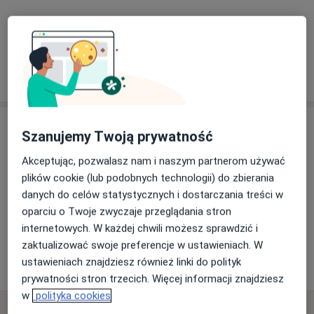
mgr Danuta Antonowicz
Fizjoterapeuta
1 opinia
Adres
Szanujemy Twoją prywatność
Akceptując, pozwalasz nam i naszym partnerom używać
plików cookie (lub podobnych technologii) do zbierania
Powiększ mapę
danych do celów statystycznych i dostarczania treści w
oparciu o Twoje zwyczaje przeglądania stron
internetowych. W każdej chwili możesz sprawdzić i
Kuźnia Zdrowia
zaktualizować swoje preferencje w ustawieniach. W
Leśna 29, 43-600 Jaworzno
ustawieniach znajdziesz również linki do polityk
prywatności stron trzecich. Więcej informacji znajdziesz
w
polityka cookies