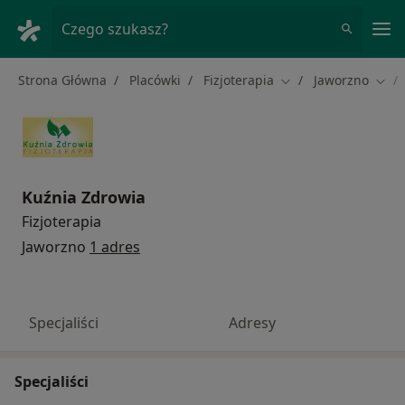
Me
Czego szukasz?
Strona Główna
Placówki
Fizjoterapia
Jaworzno
Zmień miasto
Zmie
Kuźnia Zdrowia
Fizjoterapia
Jaworzno
1 adres
Specjaliści
Adresy
Specjaliści