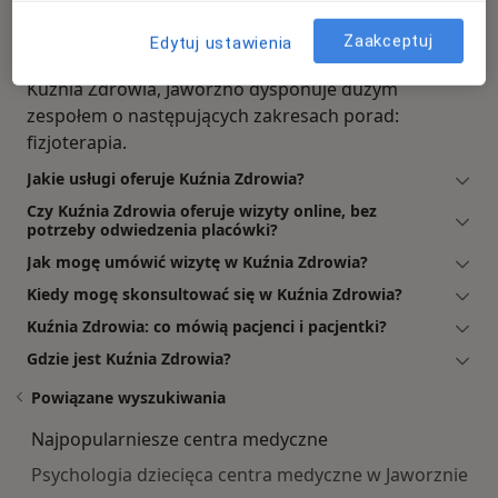
Najczęściej zadawane pytania
Porady z jakiego zakresu oferuje Kuźnia Zdrowia,
Zaakceptuj
Edytuj ustawienia
Jaworzno?
Kuźnia Zdrowia, Jaworzno dysponuje dużym
zespołem o następujących zakresach porad:
fizjoterapia.
Jakie usługi oferuje Kuźnia Zdrowia?
Czy Kuźnia Zdrowia oferuje wizyty online, bez
potrzeby odwiedzenia placówki?
Jak mogę umówić wizytę w Kuźnia Zdrowia?
Kiedy mogę skonsultować się w Kuźnia Zdrowia?
Kuźnia Zdrowia: co mówią pacjenci i pacjentki?
Gdzie jest Kuźnia Zdrowia?
Powiązane wyszukiwania
Najpopularniesze centra medyczne
Psychologia dziecięca centra medyczne w Jaworznie