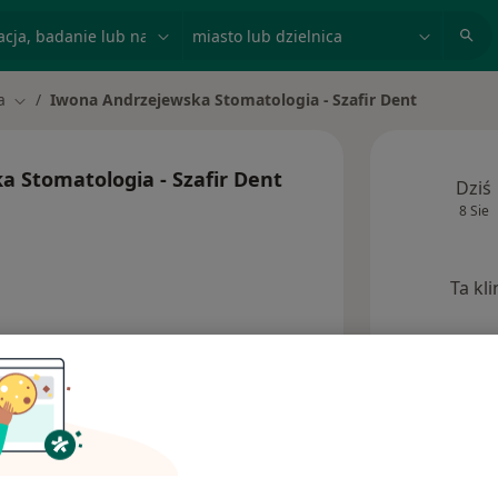
acja, badanie lub nazwisko
miasto lub dzielnica
a
Iwona Andrzejewska Stomatologia - Szafir Dent
miasto
Zmień miasto
 Stomatologia - Szafir Dent
Dziś
8 Sie
Ta kl
Opinie