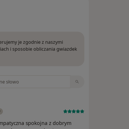
rujemy je zgodnie z naszymi
iach i sposobie obliczania gwiazdek
ięcej o opiniach
niach
y
ympatyczna spokojna z dobrym