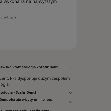
uga wykonana na najwyższym
inii użytkownika Paulina
oś nadużycie
jewska Stomatologia - Szafir Dent,
 Dent, Piła dysponuje dużym zespołem
ogia.
ologia - Szafir Dent?
ent oferuje wizyty online, bez
 Stomatologia - Szafir Dent?