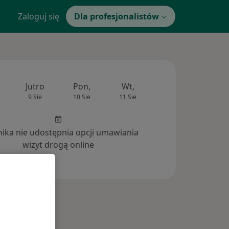
Zaloguj się
Dla profesjonalistów
Jutro
Pon,
Wt,
Śr,
Czw
9 Sie
10 Sie
11 Sie
12 Sie
13 Si
inika nie udostępnia opcji umawiania
wizyt drogą online