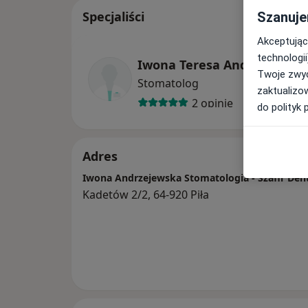
Specjaliści
Szanuje
Akceptując
technologii
Iwona Teresa Andrzejewsk
Twoje zwyc
Stomatolog
zaktualizo
2 opinie
do polityk 
Adres
Iwona Andrzejewska Stomatologia - Szafir Den
Kadetów 2/2, 64-920 Piła