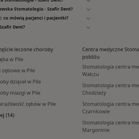
wska Stomatologia - Szafir Dent?
 co mówią pacjenci i pacjentki?
Szafir Dent?
zęście leczone choroby
Centra medyczne Stoma
pobliżu
ęba w Pile
Stomatologia centra m
i zębowe w Pile
Wałczu
oby dziąseł w Pile
Stomatologia centra m
oby miazgi w Pile
Chodzieży
rażliwość zębów w Pile
Stomatologia centra m
Czarnkowie
ej (14)
 centra medyczne
Więcej w kategorii: Najczęście leczone choroby
Stomatologia centra m
Margoninie