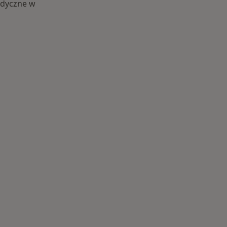
edyczne w
i: Centra medyczne Stomatologia w pobliżu