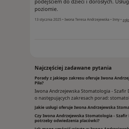
podejściem do dzieci i dorosłych. Usł
poziomie.
w op
13 stycznia 2025
•
Iwona Teresa Andrzejewska
•
Inny
•
zgł
Najczęściej zadawane pytania
Porady z jakiego zakresu oferuje Iwona Andrze
Piła?
Iwona Andrzejewska Stomatologia - Szafir
o następujących zakresach porad: stomatol
Jakie usługi oferuje Iwona Andrzejewska Stomat
Czy Iwona Andrzejewska Stomatologia - Szafir D
potrzeby odwiedzenia placówki?
Jak mogę umówić wizytę w Iwona Andrzejewska