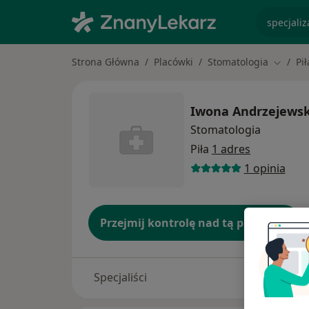
specjaliz
Strona Główna
Placówki
Stomatologia
Pił
Zmień 
Iwona Andrzejewska
Stomatologia
Piła
1 adres
1 opinia
Przejmij kontrolę nad tą placówką
Specjaliści
Adresy