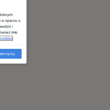
odobnych
i w oparciu o
awdzić i
wnież linki
 cookies
akceptuj