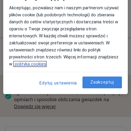
Akceptując, pozwalasz nam i naszym partnerom używać
plików cookie (lub podobnych technologii) do zbierania
Instytut Rodziny
danych do celów statystycznych i dostarczania treści w
Romera 4b, 02-784 Warszawa
oparciu o Twoje zwyczaje przeglądania stron
internetowych. W każdej chwili możesz sprawdzić i
zaktualizować swoje preferencje w ustawieniach. W
Opinie o specjalistach (74)
ustawieniach znajdziesz również linki do polityk
prywatności stron trzecich. Więcej informacji znajdziesz
w
polityka cookies
74 opinie
Zaakceptuj
Edytuj ustawienia
Sprawdzamy wszystkie opinie. Moderujemy je
zgodnie z naszymi zasadami, dowiedz się więcej o
opiniach i sposobie obliczania gwiazdek na
Dowiedz się więcej o opiniach
Dowiedz się więcej