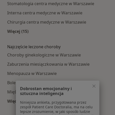
Stomatologia centra medyczne w Warszawie
Interna centra medyczne w Warszawie
Chirurgia centra medyczne w Warszawie
Więcej (15)
Więcej w kategorii: Najpopularniesze centra m
Najczęście leczone choroby
Choroby ginekologiczne w Warszawie
Zaburzenia miesiączkowania w Warszawie
Menopauza w Warszawie
Bolesne miesiączkowanie w Warszawie
Dobrostan emocjonalny i
Mięśniaki macicy w Warszawie
sztuczna inteligencja
Więcej (15)
Niniejsza ankieta, przygotowana przez
Więcej w kategorii: Najczęście leczone choroby
zespół Patient Care Doctoralia, ma na celu
lepsze zrozumienie, w jaki sposób ludzie