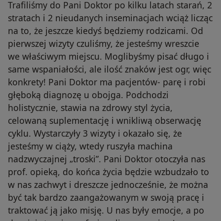
Trafiliśmy do Pani Doktor po kilku latach starań, 2
stratach i 2 nieudanych inseminacjach wciąż licząc
na to, że jeszcze kiedyś będziemy rodzicami. Od
pierwszej wizyty czuliśmy, że jesteśmy wreszcie
we właściwym miejscu. Moglibyśmy pisać długo i
same wspaniałości, ale ilość znaków jest ogr, więc
konkrety! Pani Doktor ma pacjentów- parę i robi
głęboką diagnozę u obojga. Podchodzi
holistycznie, stawia na zdrowy styl życia,
celowaną suplementację i wnikliwą obserwację
cyklu. Wystarczyły 3 wizyty i okazało się, że
jesteśmy w ciąży, wtedy ruszyła machina
nadzwyczajnej „troski”. Pani Doktor otoczyła nas
prof. opieką, do końca życia będzie wzbudzało to
w nas zachwyt i dreszcze jednocześnie, że można
być tak bardzo zaangażowanym w swoją pracę i
traktować ją jako misję. U nas były emocje, a po