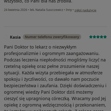
wszystko, co Pani dla nas zrobiła.
w opinii użytkownika Anna
24 kwietnia 2026
•
lek. Natalia Suszczewicz
•
Inny
•
zgłoś nadużycie
Kasia
Numer telefonu zweryfikowany
K
Pani Doktor to lekarz o niezwykłym
profesjonalizmie i ogromnym zaangażowaniu.
Podczas leczenia niepłodności mogliśmy liczyć na
rzetelną opiekę oraz pełne zrozumienie naszej
sytuacji. Każda wizyta przebiegała w atmosferze
spokoju i życzliwości, co dawało nam poczucie
bezpieczeństwa i zaufania. Dzięki doświadczeniu i
ogromnej wiedzy Pani Doktor dziś możemy
cieszyć się upragnioną córeczką. Wracamy pod Jej
opiekę z ogromną wdzięcznością i przekonaniem,