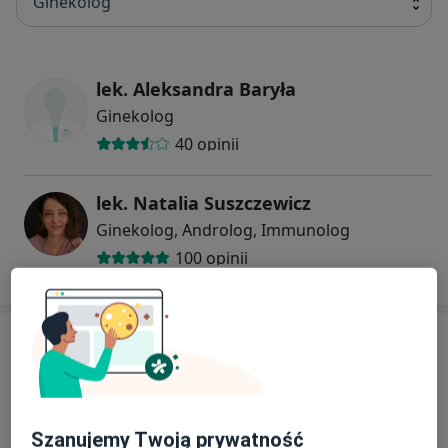
Ginekolog
lek. Aleksandra Baryła
Ginekolog
40 opinii
lek. Natalia Suszczewicz
Ginekolog, Androlog, Immunolog
100 opinii
Adres
Powiększ mapę
Szanujemy Twoją prywatność