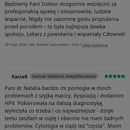
Będziemy Pani Doktor dozgonnie wdzięczni za
profesjonalną opiekę i niesamowite, ludzkie
wsparcie. Nigdy nie zapomnę gestu przytulenia
przed porodem – to była najlepsza dawka
spokoju. Lekarz z powołania i wspaniały Człowiek!
w opinii użytkownika Laura
30 maja 2026
•
lek. Natalia Suszczewicz
•
Inny
•
zgłoś nadużycie
KasiaB
Numer telefonu zweryfikowany
K
Pani dr Natalia bardzo mi pomogła w moich
problemach z szyjką macicy, dysplazją i dodatnim
HPV. Pokierowała na dalszą diagnostykę,
wyleczyła co trzeba i co najważniejsze - dzięki
temu zaszłam w ciążę i obecnie nie mam żadnych
problemów. Cytologia w ciąży też "czysta". Moim