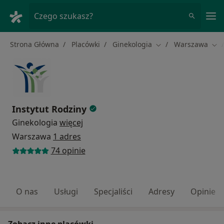
Me
Czego szukasz?
Strona Główna
Placówki
Ginekologia
Warszawa
Zmień miasto
Zmi
Instytut Rodziny
Ginekologia
więcej
Warszawa
1 adres
74 opinie
O nas
Usługi
Specjaliści
Adresy
Opinie
Zobacz inne placówki