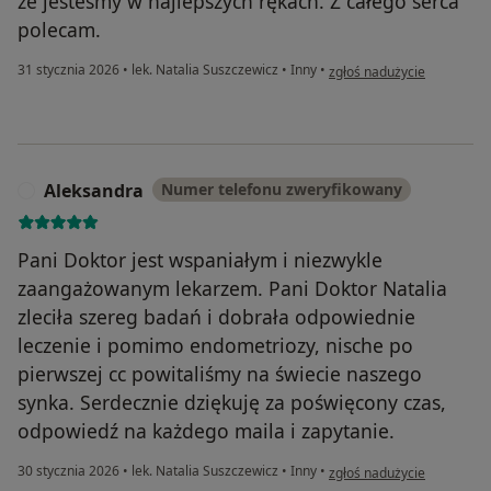
że jesteśmy w najlepszych rękach. Z całego serca
polecam.
w opinii użytkownika Kasia
31 stycznia 2026
•
lek. Natalia Suszczewicz
•
Inny
•
zgłoś nadużycie
Aleksandra
Numer telefonu zweryfikowany
A
Pani Doktor jest wspaniałym i niezwykle
zaangażowanym lekarzem. Pani Doktor Natalia
zleciła szereg badań i dobrała odpowiednie
leczenie i pomimo endometriozy, nische po
pierwszej cc powitaliśmy na świecie naszego
synka. Serdecznie dziękuję za poświęcony czas,
odpowiedź na każdego maila i zapytanie.
w opinii użytkownika Alek
30 stycznia 2026
•
lek. Natalia Suszczewicz
•
Inny
•
zgłoś nadużycie