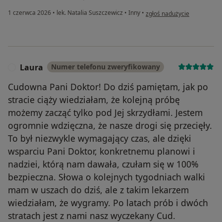
w opinii użytkownika Marta
1 czerwca 2026
•
lek. Natalia Suszczewicz
•
Inny
•
zgłoś nadużycie
Laura
Numer telefonu zweryfikowany
L
Cudowna Pani Doktor! Do dziś pamiętam, jak po
stracie ciąży wiedziałam, że kolejną próbę
możemy zacząć tylko pod Jej skrzydłami. Jestem
ogromnie wdzięczna, że nasze drogi się przecięły.
To był niezwykle wymagający czas, ale dzięki
wsparciu Pani Doktor, konkretnemu planowi i
nadziei, którą nam dawała, czułam się w 100%
bezpieczna. Słowa o kolejnych tygodniach walki
mam w uszach do dziś, ale z takim lekarzem
wiedziałam, że wygramy. Po latach prób i dwóch
stratach jest z nami nasz wyczekany Cud.