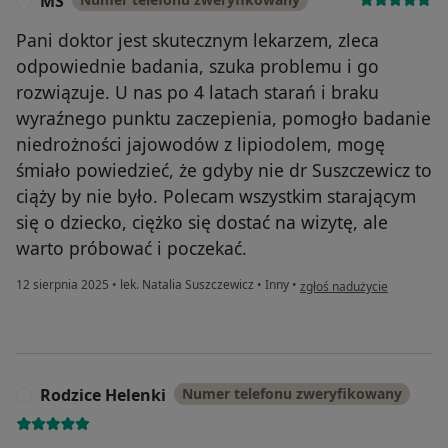
MS
M
Pani doktor jest skutecznym lekarzem, zleca
odpowiednie badania, szuka problemu i go
rozwiązuje. U nas po 4 latach starań i braku
wyraźnego punktu zaczepienia, pomogło badanie
niedrożności jajowodów z lipiodolem, mogę
śmiało powiedzieć, że gdyby nie dr Suszczewicz to
ciąży by nie było. Polecam wszystkim starającym
się o dziecko, ciężko się dostać na wizytę, ale
warto próbować i poczekać.
w opinii użytkownika MS
12 sierpnia 2025
•
lek. Natalia Suszczewicz
•
Inny
•
zgłoś nadużycie
Rodzice Helenki
Numer telefonu zweryfikowany
R