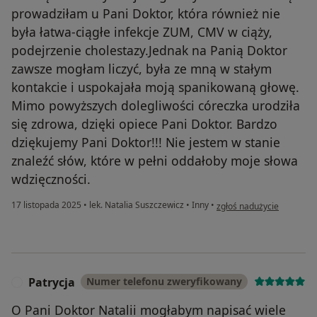
prowadziłam u Pani Doktor, która również nie
była łatwa-ciągłe infekcje ZUM, CMV w ciąży,
podejrzenie cholestazy.Jednak na Panią Doktor
zawsze mogłam liczyć, była ze mną w stałym
kontakcie i uspokajała moją spanikowaną głowę.
Mimo powyższych dolegliwości córeczka urodziła
się zdrowa, dzięki opiece Pani Doktor. Bardzo
dziękujemy Pani Doktor!!! Nie jestem w stanie
znaleźć słów, które w pełni oddałoby moje słowa
wdzięczności.
w opinii użytkownika Klau
17 listopada 2025
•
lek. Natalia Suszczewicz
•
Inny
•
zgłoś nadużycie
Patrycja
Numer telefonu zweryfikowany
P
O Pani Doktor Natalii mogłabym napisać wiele