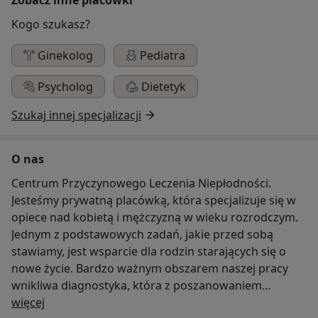
Kogo szukasz?
Ginekolog
Pediatra
Psycholog
Dietetyk
Szukaj innej specjalizacji
O nas
Centrum Przyczynowego Leczenia Niepłodności.
Jesteśmy prywatną placówką, która specjalizuje się w
opiece nad kobietą i mężczyzną w wieku rozrodczym.
Jednym z podstawowych zadań, jakie przed sobą
stawiamy, jest wsparcie dla rodzin starających się o
nowe życie. Bardzo ważnym obszarem naszej pracy
wnikliwa diagnostyka, która z poszanowaniem
O nas
wartości życia ludzkiego, pomaga zidentyfikować
więcej