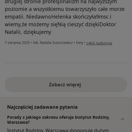
drugiej stronie profesjonalizm na najwyższym
poziomie a wszystkiemu towarzyszyło całe morze
empatii. NiedawnoHelenka skończyła9msc i
wiemy,że możemy sięNią cieszyć dziękiDoktor
Natalii, dziękujemy
w opinii użytkownika Rodzic
7 sierpnia 2025
•
lek. Natalia Suszczewicz
•
Inny
•
zgłoś nadużycie
Zobacz więcej
Najczęściej zadawane pytania
Porady z jakiego zakresu oferuje Instytut Rodziny,
Warszawa?
Instytut Rodziny, Warszawa dysponuje dużym