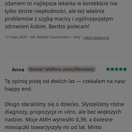
zdaniem to najlepsza lekarka w kontekście nie
tylko stricte niepłodności, ale też właśnie
problemów z szyjką macicy i ogólnopojętym
zdrowiem kobiet. Bardzo polecam!
w opinii użytkownika KasiaB
12 maja 2026
•
lek. Natalia Suszczewicz
•
Inny
•
zgłoś nadużycie
Anna
Numer telefonu zweryfikowany
A
Tę opinię piszę od dwóch lat — czekałam na nasz
happy end.
Długo staraliśmy się o dziecko. Słyszeliśmy różne
diagnozy, propozycje in vitro, ale bez większych
nadziei. Moje AMH wynosiło 0,39, a bolesne
miesiączki towarzyszyły mi od lat. Mimo