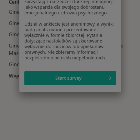
korzystają z narzędzi sztucznej inteligencji
Centra medyczne Ginekologia w pobliżu
jako wsparcia dla swojego dobrostanu
Ginekologia centra medyczne w Pruszkowie
emocjonalnego i zdrowia psychicznego.
Ginekologia centra medyczne w Piasecznie
Udział w ankiecie jest anonimowy, a wyniki
będą analizowane i prezentowane
Ginekologia centra medyczne w Piastowie
wyłącznie w formie zbiorczej. Pytania
dotyczące nastolatków są skierowane
Ginekologia centra medyczne w Nowym Dworze
wyłącznie do rodziców lub opiekunów
prawnych. Nie zbieramy informacji
Mazowieckim
bezpośrednio od osób niepełnoletnich.
Ginekologia centra medyczne w Otwocku
Więcej (6)
Start survey
Więcej w kategorii: Centra medyczne Ginekologi