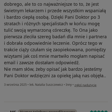
dobrego, ale to co najważniejsze to to, że jest
świetnym lekarzem i przede wszystkim wspaniałą
i bardzo ciepłą osobą. Dzięki Pani Doktor po 3
stratach i różnych specjalistach w końcu mogę
tulić swoją wymarzoną córeczkę. To Ona jako
pierwsza zleciła szereg badań dla mnie i partnera
i dobrała odpowiednie leczenie. Oprócz tego w
trakcie ciąży czułam się zaopiekowana, pomiędzy
wizytami jak coś mnie martwiło mogłam napisać
email i zawsze dostałam odpowiedź.
Nie mam słów, żeby opisać jak bardzo jesteśmy
Pani Doktor wdzięczni za opiekę jaką nas objęła..
w opinii użytkownika Patryc
3 września 2025
•
lek. Natalia Suszczewicz
•
Inny
•
zgłoś nadużycie
Numer telefonu zweryfikowany