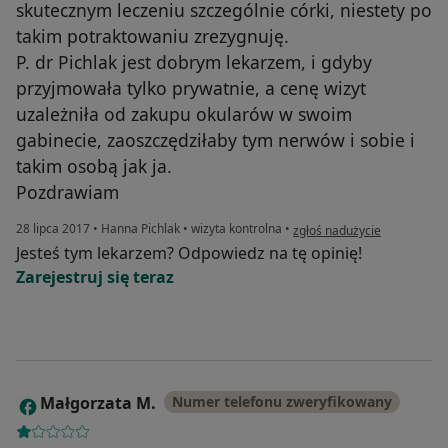
skutecznym leczeniu szczególnie córki, niestety po
takim potraktowaniu zrezygnuję.
P. dr Pichlak jest dobrym lekarzem, i gdyby
przyjmowała tylko prywatnie, a cenę wizyt
uzależniła od zakupu okularów w swoim
gabinecie, zaoszczędziłaby tym nerwów i sobie i
takim osobą jak ja.
Pozdrawiam
w opinii użytkownika Joanna
28 lipca 2017
•
Hanna Pichlak
•
wizyta kontrolna
•
zgłoś nadużycie
Jesteś tym lekarzem? Odpowiedz na tę opinię!
Zarejestruj się teraz
Małgorzata M.
Numer telefonu zweryfikowany
M