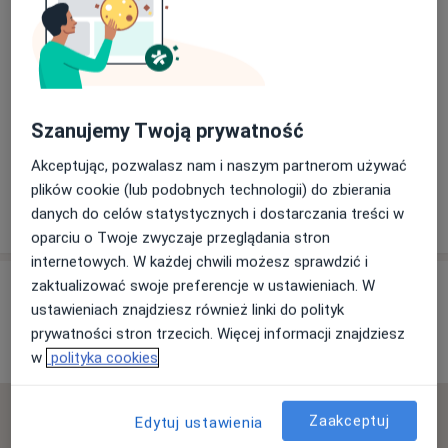
Adres
Powiększ mapę
Szanujemy Twoją prywatność
Akceptując, pozwalasz nam i naszym partnerom używać
Grupowa Praktyka Lekarska Centrum Zdrowia
plików cookie (lub podobnych technologii) do zbierania
ul. Konopnickiej 23, 82-200 Malbork
danych do celów statystycznych i dostarczania treści w
oparciu o Twoje zwyczaje przeglądania stron
internetowych. W każdej chwili możesz sprawdzić i
Opinie o specjalistach (3)
zaktualizować swoje preferencje w ustawieniach. W
ustawieniach znajdziesz również linki do polityk
prywatności stron trzecich. Więcej informacji znajdziesz
3 opinie
w
polityka cookies
Sprawdzamy wszystkie opinie. Moderujemy je
Zaakceptuj
Edytuj ustawienia
zgodnie z naszymi zasadami, dowiedz się więcej o