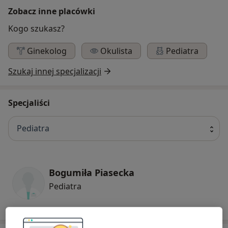
Zobacz inne placówki
Kogo szukasz?
Ginekolog
Okulista
Pediatra
Szukaj innej specjalizacji
Specjaliści
Pediatra
Bogumiła Piasecka
Pediatra