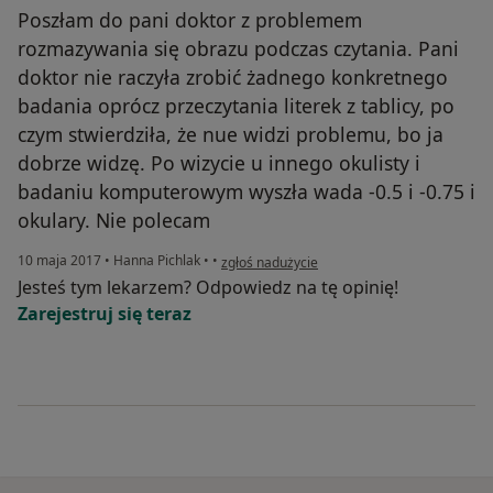
Poszłam do pani doktor z problemem
rozmazywania się obrazu podczas czytania. Pani
doktor nie raczyła zrobić żadnego konkretnego
badania oprócz przeczytania literek z tablicy, po
czym stwierdziła, że nue widzi problemu, bo ja
dobrze widzę. Po wizycie u innego okulisty i
badaniu komputerowym wyszła wada -0.5 i -0.75 i
okulary. Nie polecam
w opinii użytkownika Małgorzata M.
10 maja 2017
•
Hanna Pichlak
•
•
zgłoś nadużycie
Jesteś tym lekarzem? Odpowiedz na tę opinię!
Zarejestruj się teraz