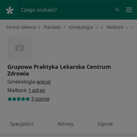
Me
Czego szukasz?
Strona Główna
Placówki
Ginekologia
Malbork
Zmień miasto
Zmień
Grupowa Praktyka Lekarska Centrum
Zdrowia
Ginekologia
więcej
Malbork
1 adres
3 opinie
Specjaliści
Adresy
Opinie