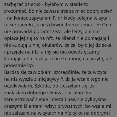
zachęcać dziecko - byłabym w stanie to
zrozumieć, bo nie zawsze trzeba mieć dobry dzień
- na koniec zapytałam P. dr kiedy kolejna wizyta i
tu się zaczęło, jakieś dziwne tłumaczenia - że Ona
nie prowadzi poradni zeza, ale leczy, ale nie
opłaca jej się to na nfz, że klienci nie pomagają i
nie kupują u niej okularów, że żal było jej dziecka
i przyjęła na nfz, a my się nie odwdzięczamy
kupując u niej i że jak chcę to mogę na wizytę, ale
prywatnie itp.
Bardzo się zawiodłam, szczególnie, że ta wizyta
na nfz wyszła z inicjatywy P. dr, ja wcale tego nie
oczekiwałam. Szkoda, bo cieszyłam się, że
znalazłam dobrego lekarza, chciałam też
zarejestrować siebie i męża i pewnie bylibyśmy
częstymi klientami wizyt prywatnych, bo wcale mi
nie zależało na wizytach na nfz tylko na dobrym i