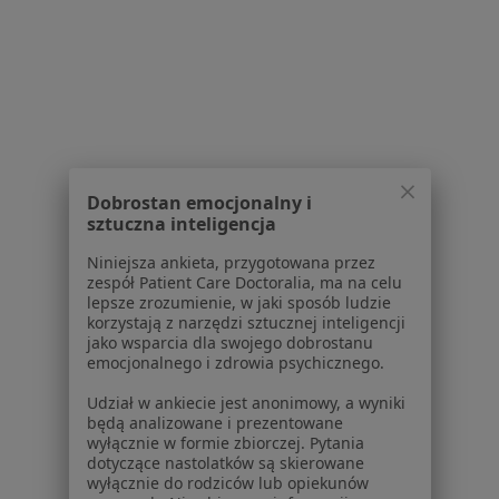
Dla lekarzy
Dla placówek medycznych
Noa Notes
nowość
Baza wiedzy
Centrum Pomocy dla Specjalisty
Kontakt
ZnanyLekarz - Strona główna
Dobrostan emocjonalny i
sztuczna inteligencja
ZnanyLekarz Sp. z o.o.
ul. Kolejowa 5/7
Niniejsza ankieta, przygotowana przez
01-217 Warszawa, Polska
zespół Patient Care Doctoralia, ma na celu
lepsze zrozumienie, w jaki sposób ludzie
korzystają z narzędzi sztucznej inteligencji
NIP: ⁠7010224868
jako wsparcia dla swojego dobrostanu
KRS: ⁠0000347997
emocjonalnego i zdrowia psychicznego.
REGON: ⁠142276657
Udział w ankiecie jest anonimowy, a wyniki
będą analizowane i prezentowane
Sąd Rejonowy dla m.st. Warszawy w Warszawie XII
wyłącznie w formie zbiorczej. Pytania
Wydział Gospodarczy KRS
dotyczące nastolatków są skierowane
wyłącznie do rodziców lub opiekunów