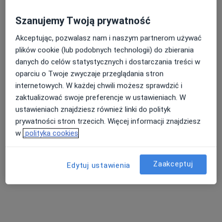
Świat Zdrowia
Szanujemy Twoją prywatność
Nasza średnia ocena na App Store to 4.9 i 4.1 na
Akceptując, pozwalasz nam i naszym partnerom używać
Google Play Store
plików cookie (lub podobnych technologii) do zbierania
danych do celów statystycznych i dostarczania treści w
oparciu o Twoje zwyczaje przeglądania stron
internetowych. W każdej chwili możesz sprawdzić i
zaktualizować swoje preferencje w ustawieniach. W
ustawieniach znajdziesz również linki do polityk
prywatności stron trzecich. Więcej informacji znajdziesz
w
polityka cookies
Zaakceptuj
Edytuj ustawienia
Nie znaleźliśmy specjalistów spełniających