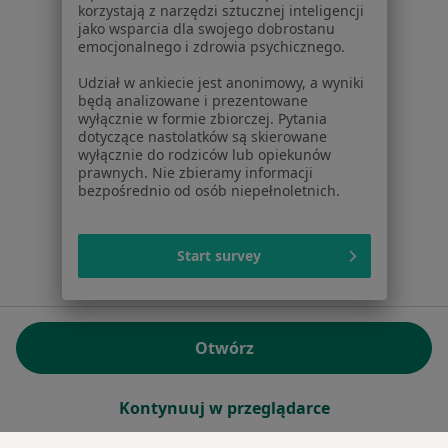
korzystają z narzędzi sztucznej inteligencji
REGON: ⁠142276657
jako wsparcia dla swojego dobrostanu
emocjonalnego i zdrowia psychicznego.
Sąd Rejonowy dla m.st. Warszawy w Warszawie XII
Udział w ankiecie jest anonimowy, a wyniki
Wydział Gospodarczy KRS
będą analizowane i prezentowane
wyłącznie w formie zbiorczej. Pytania
Facebook
otwiera się w nowej karcie
dotyczące nastolatków są skierowane
wyłącznie do rodziców lub opiekunów
prawnych. Nie zbieramy informacji
bezpośrednio od osób niepełnoletnich.
otwiera się w nowej karcie
otwiera się w nowej karcie
otwiera się w nowej karcie
otwiera się w nowej karci
otwiera się
otwi
Polska
,
Türkiye
,
España
,
Italia
,
Deutschland
,
Česko
,
otwiera się w nowej karcie
otwiera się w nowej karcie
otwiera się w nowej karcie
otwiera się w nowej kar
otwiera się 
otwier
Portugal
,
México
,
Chile
,
Brasil
,
Argentina
,
Perú
,
Start survey
otwiera się w nowej karc
Colombia
Płatności kartą
ROZPORZĄDZENIE (UE) 2022/2065 (DSA) art. 24:
Otwórz
15.395.179 użytkowników/miesiąc - Czerwiec 2026
www.znanylekarz.pl © 2026 - Znajdź lekarza i umów
Kontynuuj w przeglądarce
wizytę