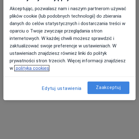
Akceptując, pozwalasz nam i naszym partnerom używać
plików cookie (lub podobnych technologii) do zbierania
Nasza średnia ocena na App Store to 4.9 i 4.1 na
danych do celów statystycznych i dostarczania treści w
Nie znaleźliśmy specjalistów spełniających
Google Play Store
oparciu o Twoje zwyczaje przeglądania stron
podane kryteria
internetowych. W każdej chwili możesz sprawdzić i
zaktualizować swoje preferencje w ustawieniach. W
Rozważ usunięcie niektórych filtrów:
ustawieniach znajdziesz również linki do polityk
prywatności stron trzecich. Więcej informacji znajdziesz
Ubezpieczenia
w
polityka cookies
Zaakceptuj
Edytuj ustawienia
Serwis
Regulamin
Polityka prywatności pacjentów