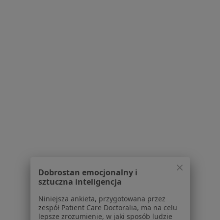
Aplikacje mobilne
Blog dla pacjentów
Dla profesjonalistów
Cennik
Dla lekarzy
Dla placówek medycznych
Noa Notes
nowość
Baza wiedzy
Centrum Pomocy dla Specjalisty
Kontakt
ZnanyLekarz - Strona główna
ZnanyLekarz Sp. z o.o.
ul. Kolejowa 5/7
Dobrostan emocjonalny i
sztuczna inteligencja
01-217 Warszawa, Polska
Niniejsza ankieta, przygotowana przez
NIP: ⁠7010224868
zespół Patient Care Doctoralia, ma na celu
KRS: ⁠0000347997
lepsze zrozumienie, w jaki sposób ludzie