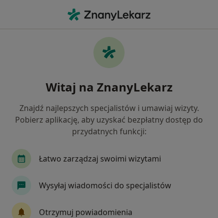
Me
Fizjoterapia • Strzelin, dolnośląskie
Filtry
• 1
Mapa
Fizjoterapia placówki w Strzelinie
Witaj na ZnanyLekarz
Jak działają wyniki wyszukiwania
Znajdź najlepszych specjalistów i umawiaj wizyty.
Pobierz aplikację, aby uzyskać bezpłatny dostęp do
przydatnych funkcji:
Łatwo zarządzaj swoimi wizytami
Wysyłaj wiadomości do specjalistów
Bezpieczne płatności
Centrum Medyczne MF Fizjoterapia
Otrzymuj powiadomienia