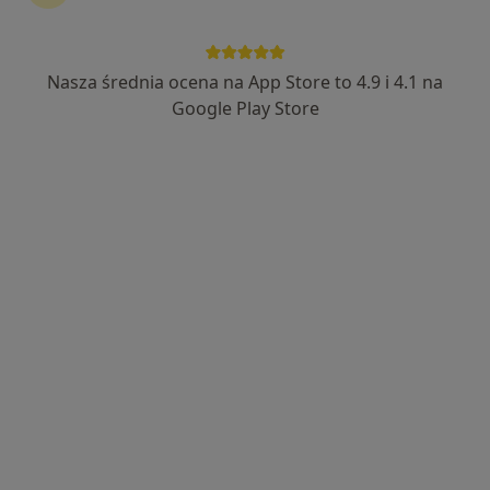
·
Więcej
Fizjoterapia, Ortopedia, Ortopedia dziecięca
1552 opinie
Łagiewnicka 12 bud. WORD II piętro, Wrocław
•
Mapa
Nasza średnia ocena na App Store to 4.9 i 4.1 na
Konsultacja fizjoterapeutyczna
200 zł
Google Play Store
mgr Michał Smykała
mgr David
mgr Kamila Jarmużek
fizjoterapeuta
Wawrzyniak
fizjoterapeuta
fizjoterapeuta
Zobacz wszystkich 6 specjalistów
Brak dostępnych specjalistów z wolnymi terminami w tym centrum medycznym.
Pokaż profil