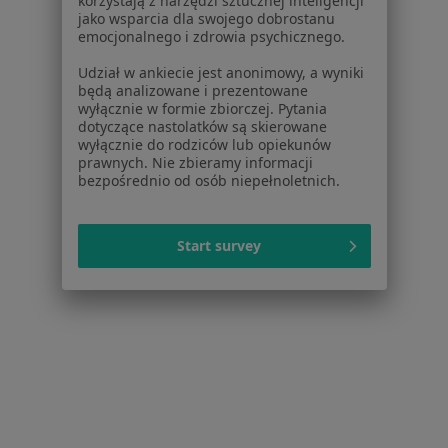
korzystają z narzędzi sztucznej inteligencji
dane pozyskaliśmy samodzielnie
jako wsparcia dla swojego dobrostanu
emocjonalnego i zdrowia psychicznego.
Polityka cookies
Jak działają wyniki wyszukiwania
Udział w ankiecie jest anonimowy, a wyniki
Dostępność
będą analizowane i prezentowane
wyłącznie w formie zbiorczej. Pytania
O nas
dotyczące nastolatków są skierowane
Praca
Rekrutujemy!
wyłącznie do rodziców lub opiekunów
Partnerzy
prawnych. Nie zbieramy informacji
bezpośrednio od osób niepełnoletnich.
Centrum prasowe
Kontakt
Dla pacjentów
Start survey
Lekarze
Placówki medyczne
Pytania i odpowiedzi
Usługi i zabiegi
Choroby
Pomoc
Aplikacje mobilne