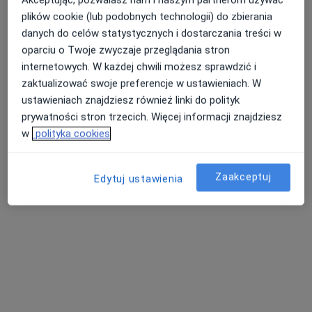
plików cookie (lub podobnych technologii) do zbierania
Zobacz wszystkich 8 specjalistów
danych do celów statystycznych i dostarczania treści w
Brak dostępnych specjalistów z wolnymi terminami w tym centrum medycznym.
oparciu o Twoje zwyczaje przeglądania stron
internetowych. W każdej chwili możesz sprawdzić i
Pokaż profil
zaktualizować swoje preferencje w ustawieniach. W
ustawieniach znajdziesz również linki do polityk
prywatności stron trzecich. Więcej informacji znajdziesz
w
polityka cookies
Zaakceptuj
Edytuj ustawienia
Bezpieczne płatności
Hardy. Fizjoterapia
Fizjoterapia, Rehabilitacja medyczna
258 opinii
Nyska 59, Wrocław
•
Mapa