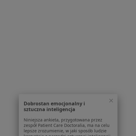
Buforowa 2, Wrocław
•
Mapa
Brak dostępnych specjalistów z wolnymi terminami w tym centrum medycznym.
Pokaż profil
Strona Główna
Placówki
Fizjoterapia
Strzelin
Zmień miasto
Zmień 
Serwis
Dobrostan emocjonalny i
sztuczna inteligencja
Regulamin
Polityka prywatności pacjentów
Niniejsza ankieta, przygotowana przez
zespół Patient Care Doctoralia, ma na celu
Polityka prywatności profesjonalistów
lepsze zrozumienie, w jaki sposób ludzie
Polityka prywatności dla profesjonalistów, których