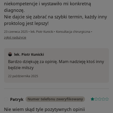
niekompetencje i wystawiło mi konkretną
diagnozę.
Nie dajcie się zabrać na szybki termin, każdy inny
proktolog jest lepszy!
23 czerwca 2025
•
lek. Piotr Kunicki
•
Konsultacja chirurgiczna
•
w opinii użytkownika vivaco
zgłoś nadużycie
lek. Piotr Kunicki
Bardzo dziękuję za opinię. Mam nadzieję ktoś inny
będzie milszy
22 października 2025
Patryk
Numer telefonu zweryfikowany
P
Nie wiem skąd tyle pozytywnych opinii