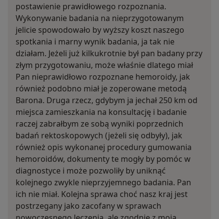
postawienie prawidłowego rozpoznania.
Wykonywanie badania na nieprzygotowanym
jelicie spowodowało by wyższy koszt naszego
spotkania i marny wynik badania, ja tak nie
działam. Jeżeli już kilkukrotnie był pan badany przy
złym przygotowaniu, może właśnie dlatego miał
Pan nieprawidłowo rozpoznane hemoroidy, jak
również podobno miał je zoperowane metodą
Barona. Druga rzecz, gdybym ja jechał 250 km od
miejsca zamieszkania na konsultację i badanie
raczej zabrałbym ze sobą wyniki poprzednich
badań rektoskopowych (jeżeli się odbyły), jak
również opis wykonanej procedury gumowania
hemoroidów, dokumenty te mogły by pomóc w
diagnostyce i może pozwoliły by uniknąć
kolejnego zwykle nieprzyjemnego badania. Pan
ich nie miał. Kolejna sprawa choć nasz kraj jest
postrzegany jako zacofany w sprawach
nowoczesnego leczenia, ale zgodnie z moją