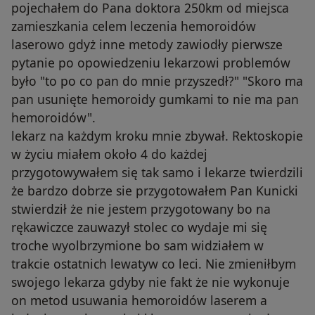
pojechałem do Pana doktora 250km od miejsca
zamieszkania celem leczenia hemoroidów
laserowo gdyż inne metody zawiodły pierwsze
pytanie po opowiedzeniu lekarzowi problemów
było "to po co pan do mnie przyszedł?" "Skoro ma
pan usunięte hemoroidy gumkami to nie ma pan
hemoroidów".
lekarz na każdym kroku mnie zbywał. Rektoskopie
w życiu miałem około 4 do każdej
przygotowywałem się tak samo i lekarze twierdzili
że bardzo dobrze sie przygotowałem Pan Kunicki
stwierdził że nie jestem przygotowany bo na
rękawiczce zauwazył stolec co wydaje mi się
troche wyolbrzymione bo sam widziałem w
trakcie ostatnich lewatyw co leci. Nie zmieniłbym
swojego lekarza gdyby nie fakt że nie wykonuje
on metod usuwania hemoroidów laserem a