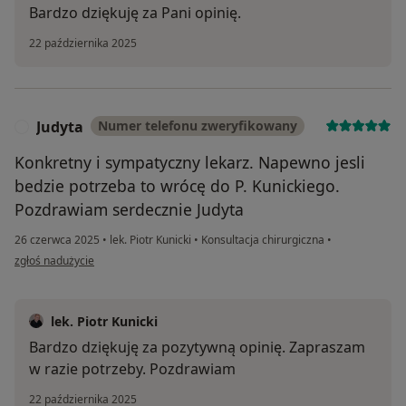
Bardzo dziękuję za Pani opinię.
22 października 2025
Judyta
Numer telefonu zweryfikowany
J
Konkretny i sympatyczny lekarz. Napewno jesli
bedzie potrzeba to wrócę do P. Kunickiego.
Pozdrawiam serdecznie Judyta
26 czerwca 2025
•
lek. Piotr Kunicki
•
Konsultacja chirurgiczna
•
w opinii użytkownika Judyta
zgłoś nadużycie
lek. Piotr Kunicki
Bardzo dziękuję za pozytywną opinię. Zapraszam
w razie potrzeby. Pozdrawiam
22 października 2025