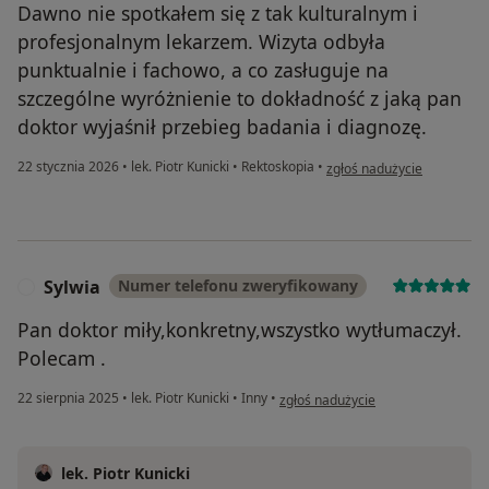
Dawno nie spotkałem się z tak kulturalnym i
profesjonalnym lekarzem. Wizyta odbyła
punktualnie i fachowo, a co zasługuje na
szczególne wyróżnienie to dokładność z jaką pan
doktor wyjaśnił przebieg badania i diagnozę.
w opinii użytkownika Toma
22 stycznia 2026
•
lek. Piotr Kunicki
•
Rektoskopia
•
zgłoś nadużycie
Sylwia
Numer telefonu zweryfikowany
S
Pan doktor miły,konkretny,wszystko wytłumaczył.
Polecam .
w opinii użytkownika Sylwia
22 sierpnia 2025
•
lek. Piotr Kunicki
•
Inny
•
zgłoś nadużycie
lek. Piotr Kunicki