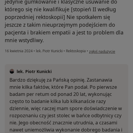
jedynie gumkowanie i klasyczne usuwanie do
którego się nie kwalifikuje [stopień II według
poprzedniej rektoskopii] Nie spotkałem się
jeszcze z takim nieuprzejmym podejściem do
pacjenta i brakiem empatii a jest to problem dla
mnie wstydliwy.
w opinii użytkownika Patry
16 kwietnia 2024
•
lek. Piotr Kunicki
•
Rektoskopia
•
zgłoś nadużycie
lek. Piotr Kunicki
Bardzo dziękuję za Pańską opinię. Zastanawia
mnie kilka faktów, które Pan podał. Po pierwsze
badam per retum od ponad 20 lat, wykonując
często to badanie kilka lub kilkanaście razy
dziennie, więc raczej mam spore doświadczenie w
rozpoznaniu czy jest stolec w bańce odbytnicy czy
nie. Jego obecność znacznie utrudnia, a czasami
nawet uniemożliwia wykonanie dobrego badania i