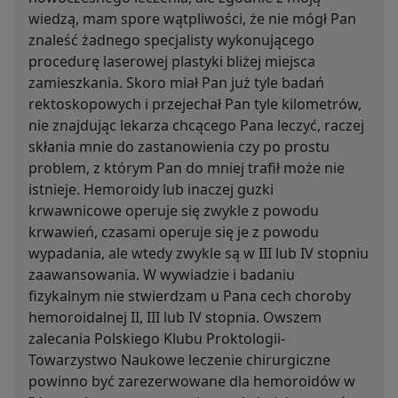
wiedzą, mam spore wątpliwości, że nie mógł Pan
znaleść żadnego specjalisty wykonującego
procedurę laserowej plastyki bliżej miejsca
zamieszkania. Skoro miał Pan już tyle badań
rektoskopowych i przejechał Pan tyle kilometrów,
nie znajdując lekarza chcącego Pana leczyć, raczej
skłania mnie do zastanowienia czy po prostu
problem, z którym Pan do mniej trafił może nie
istnieje. Hemoroidy lub inaczej guzki
krwawnicowe operuje się zwykle z powodu
krwawień, czasami operuje się je z powodu
wypadania, ale wtedy zwykle są w III lub IV stopniu
zaawansowania. W wywiadzie i badaniu
fizykalnym nie stwierdzam u Pana cech choroby
hemoroidalnej II, III lub IV stopnia. Owszem
zalecania Polskiego Klubu Proktologii-
Towarzystwo Naukowe leczenie chirurgiczne
powinno być zarezerwowane dla hemoroidów w