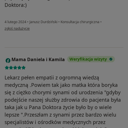
Doktora:)
4 lutego 2024
•
Janusz Durdziński
•
Konsultacja chirurgiczna
•
w opinii użytkownika Dorota Górka
zgłoś nadużycie
Mama Daniela i Kamila
Weryfikacja wizyty
M
Lekarz pełen empatii z ogromną wiedzą
medyczną .Powiem tak jako matka która boryka
się z ciężko chorymi synami od urodzenia "gdyby
podejście naszej służby zdrowia do pacjenta była
taka jak u Pana Doktora życie było by o wiele
lepsze ".Przeszłam z synami przez bardzo wielu
specjalistów i ośrodków medycznych przez