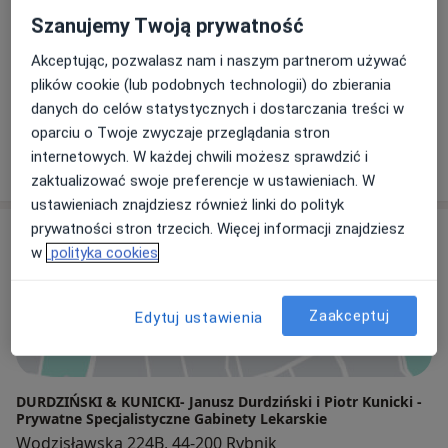
Chirurg, Proktolog
Szanujemy Twoją prywatność
21 opinii
Akceptując, pozwalasz nam i naszym partnerom używać
plików cookie (lub podobnych technologii) do zbierania
lek. Piotr Kunicki
danych do celów statystycznych i dostarczania treści w
Chirurg
oparciu o Twoje zwyczaje przeglądania stron
220 opinii
internetowych. W każdej chwili możesz sprawdzić i
zaktualizować swoje preferencje w ustawieniach. W
ustawieniach znajdziesz również linki do polityk
prywatności stron trzecich. Więcej informacji znajdziesz
Adres
w
polityka cookies
Powiększ mapę
Zaakceptuj
Edytuj ustawienia
DURDZIŃSKI & KUNICKI- Janusz Durdziński i Piotr Kunicki -
Prywatne Specjalistyczne Gabinety Lekarskie
Wodzisławska 224B, 44-200 Rybnik