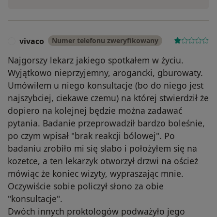
vivaco
Numer telefonu zweryfikowany
V
Najgorszy lekarz jakiego spotkałem w życiu.
Wyjątkowo nieprzyjemny, arogancki, gburowaty.
Umówiłem u niego konsultacje (bo do niego jest
najszybciej, ciekawe czemu) na której stwierdził że
dopiero na kolejnej będzie można zadawać
pytania. Badanie przeprowadził bardzo boleśnie,
po czym wpisał "brak reakcji bólowej". Po
badaniu zrobiło mi się słabo i położyłem się na
kozetce, a ten lekarzyk otworzył drzwi na oścież
mówiąc że koniec wizyty, wypraszając mnie.
Oczywiście sobie policzył słono za obie
"konsultacje".
Dwóch innych proktologów podważyło jego