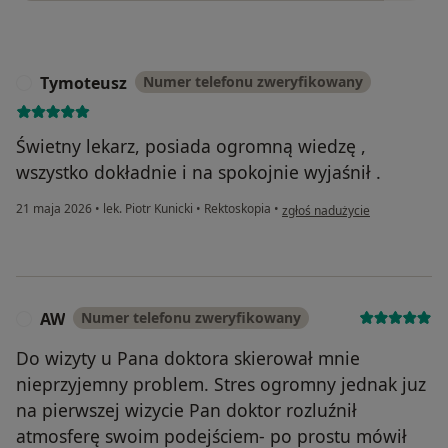
Tymoteusz
Numer telefonu zweryfikowany
T
Świetny lekarz, posiada ogromną wiedzę ,
wszystko dokładnie i na spokojnie wyjaśnił .
w opinii użytkownika Tymoteu
21 maja 2026
•
lek. Piotr Kunicki
•
Rektoskopia
•
zgłoś nadużycie
AW
Numer telefonu zweryfikowany
A
Do wizyty u Pana doktora skierował mnie
nieprzyjemny problem. Stres ogromny jednak juz
na pierwszej wizycie Pan doktor rozluźnił
atmosferę swoim podejściem- po prostu mówił