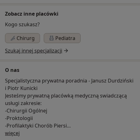
Zobacz inne placówki
Kogo szukasz?
Chirurg
Pediatra
Szukaj innej specjalizacji
O nas
Specjalistyczna prywatna poradnia - Janusz Durdziński
i Piotr Kunicki
Jesteśmy prywatną placówką medyczną swiadczącą
usługi zakresie:
-Chirurgii Ogólnej
-Proktologii
-Profilaktyki Chorób Piersi
O nas
-Leczenia Ran Przewlekłych
więcej