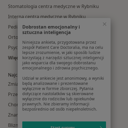
Stomatologia centra medyczne w Rybniku
Interna centra medyczne w Rybniku
Dobrostan emocjonalny i
Pediatria centra medyczne w Rybniku
sztuczna inteligencja
Ortopedia centra medyczne w Rybniku
Niniejsza ankieta, przygotowana przez
Psychologia centra medyczne w Rybniku
zespół Patient Care Doctoralia, ma na celu
lepsze zrozumienie, w jaki sposób ludzie
Więcej (10)
korzystają z narzędzi sztucznej inteligencji
jako wsparcia dla swojego dobrostanu
Więcej w kategorii: Najpopularniesze centra m
emocjonalnego i zdrowia psychicznego.
Najczęście leczone choroby
Udział w ankiecie jest anonimowy, a wyniki
będą analizowane i prezentowane
Zmiany skórne w Rybniku
wyłącznie w formie zbiorczej. Pytania
dotyczące nastolatków są skierowane
Przepuklina w Rybniku
wyłącznie do rodziców lub opiekunów
prawnych. Nie zbieramy informacji
Choroby chirurgiczne w Rybniku
bezpośrednio od osób niepełnoletnich.
Znamiona w Rybniku
Blizny w Rybniku
Start survey