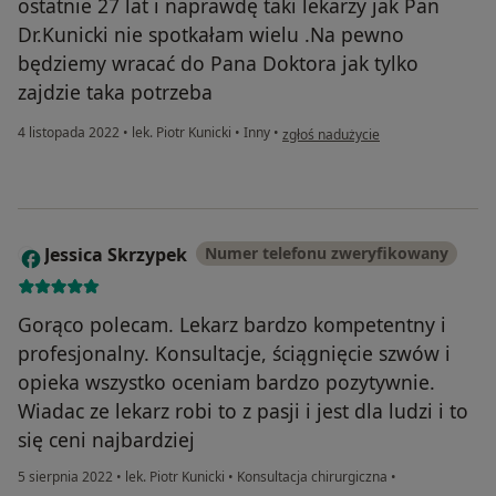
ostatnie 27 lat i naprawdę taki lekarzy jak Pan
Dr.Kunicki nie spotkałam wielu .Na pewno
będziemy wracać do Pana Doktora jak tylko
zajdzie taka potrzeba
w opinii użytkownika Mama Daniela
4 listopada 2022
•
lek. Piotr Kunicki
•
Inny
•
zgłoś nadużycie
Jessica Skrzypek
Numer telefonu zweryfikowany
J
Gorąco polecam. Lekarz bardzo kompetentny i
profesjonalny. Konsultacje, ściągnięcie szwów i
opieka wszystko oceniam bardzo pozytywnie.
Wiadac ze lekarz robi to z pasji i jest dla ludzi i to
się ceni najbardziej
5 sierpnia 2022
•
lek. Piotr Kunicki
•
Konsultacja chirurgiczna
•
w opinii użytkownika Jessica Skrzypek