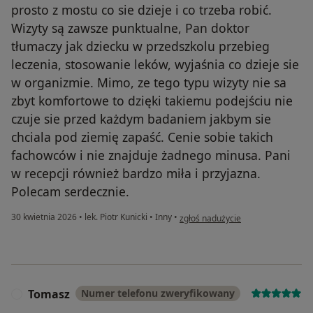
prosto z mostu co sie dzieje i co trzeba robić.
Wizyty są zawsze punktualne, Pan doktor
tłumaczy jak dziecku w przedszkolu przebieg
leczenia, stosowanie leków, wyjaśnia co dzieje sie
w organizmie. Mimo, ze tego typu wizyty nie sa
zbyt komfortowe to dzięki takiemu podejściu nie
czuje sie przed każdym badaniem jakbym sie
chciala pod ziemię zapaść. Cenie sobie takich
fachowców i nie znajduje żadnego minusa. Pani
w recepcji również bardzo miła i przyjazna.
Polecam serdecznie.
w opinii użytkownika AW
30 kwietnia 2026
•
lek. Piotr Kunicki
•
Inny
•
zgłoś nadużycie
Tomasz
Numer telefonu zweryfikowany
T