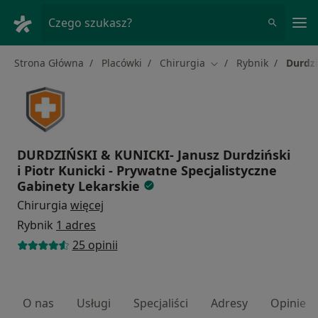
Me
Czego szukasz?
Strona Główna
Placówki
Chirurgia
Rybnik
Durdzi
Zmień miasto
DURDZIŃSKI & KUNICKI- Janusz Durdziński
i Piotr Kunicki - Prywatne Specjalistyczne
Gabinety Lekarskie
Chirurgia
więcej
Rybnik
1 adres
25 opinii
O nas
Usługi
Specjaliści
Adresy
Opinie