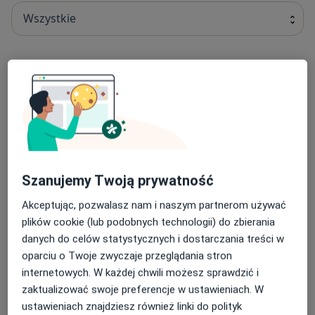
Wszystkie
Do zobaczenia!:)
Implanty
Popularna
implanty
Od 3 500 zł
Szczegóły
Umów
Szanujemy Twoją prywatność
Wybielanie zębów
Popularna
Wybielanie zębów
Od 1 500 zł
Szczegóły
Akceptując, pozwalasz nam i naszym partnerom używać
plików cookie (lub podobnych technologii) do zbierania
Umów
danych do celów statystycznych i dostarczania treści w
oparciu o Twoje zwyczaje przeglądania stron
internetowych. W każdej chwili możesz sprawdzić i
Konsultacja endodontyczna
Popularna
zaktualizować swoje preferencje w ustawieniach. W
konsultacja endodontyczna
Od 150 zł
Szczegóły
ustawieniach znajdziesz również linki do polityk