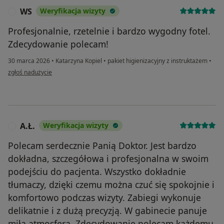
WS
Weryfikacja wizyty
W
Profesjonalnie, rzetelnie i bardzo wygodny fotel.
Zdecydowanie polecam!
30 marca 2026
•
Katarzyna Kopiel
•
pakiet higienizacyjny z instruktażem
•
w opinii użytkownika WS
zgłoś nadużycie
A.Ł.
Weryfikacja wizyty
A
Polecam serdecznie Panią Doktor. Jest bardzo
dokładna, szczegółowa i profesjonalna w swoim
podejściu do pacjenta. Wszystko dokładnie
tłumaczy, dzięki czemu można czuć się spokojnie i
komfortowo podczas wizyty. Zabiegi wykonuje
delikatnie i z dużą precyzją. W gabinecie panuje
miła atmosfera. Zdecydowanie polecam każdemu