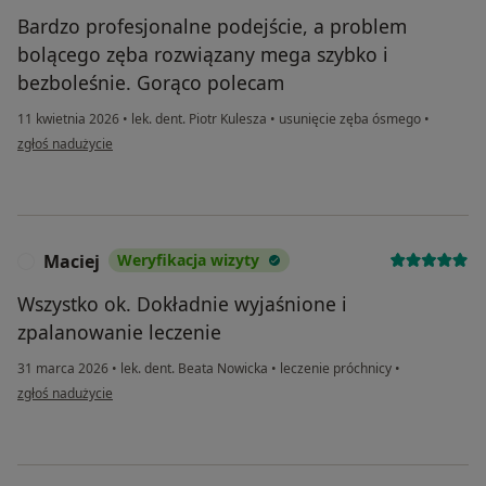
Bardzo profesjonalne podejście, a problem
bolącego zęba rozwiązany mega szybko i
bezboleśnie. Gorąco polecam
11 kwietnia 2026
•
lek. dent. Piotr Kulesza
•
usunięcie zęba ósmego
•
w opinii użytkownika Kuba
zgłoś nadużycie
Maciej
Weryfikacja wizyty
M
Wszystko ok. Dokładnie wyjaśnione i
zpalanowanie leczenie
31 marca 2026
•
lek. dent. Beata Nowicka
•
leczenie próchnicy
•
w opinii użytkownika Maciej
zgłoś nadużycie