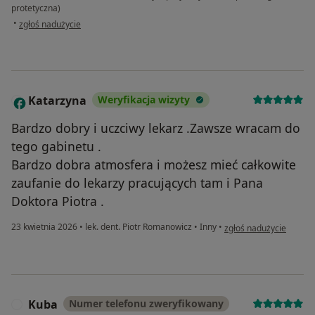
protetyczna)
w opinii użytkownika Renata
•
zgłoś nadużycie
Katarzyna
Weryfikacja wizyty
K
Bardzo dobry i uczciwy lekarz .Zawsze wracam do
tego gabinetu .
Bardzo dobra atmosfera i możesz mieć całkowite
zaufanie do lekarzy pracujących tam i Pana
Doktora Piotra .
w opinii użytkownika K
23 kwietnia 2026
•
lek. dent. Piotr Romanowicz
•
Inny
•
zgłoś nadużycie
Kuba
Numer telefonu zweryfikowany
K