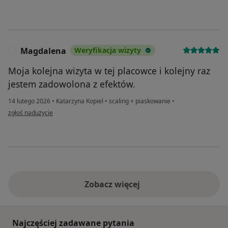
Magdalena
Weryfikacja wizyty
M
Moja kolejna wizyta w tej placowce i kolejny raz
jestem zadowolona z efektów.
14 lutego 2026
•
Katarzyna Kopiel
•
scaling + piaskowanie
•
w opinii użytkownika Magdalena
zgłoś nadużycie
Zobacz więcej
Najczęściej zadawane pytania