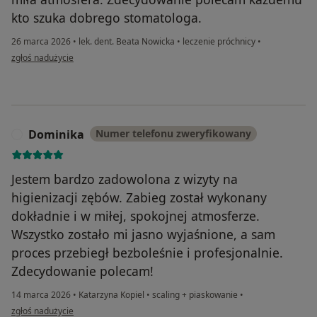
kto szuka dobrego stomatologa.
26 marca 2026
•
lek. dent. Beata Nowicka
•
leczenie próchnicy
•
w opinii użytkownika A.Ł.
zgłoś nadużycie
Dominika
Numer telefonu zweryfikowany
D
Jestem bardzo zadowolona z wizyty na
higienizacji zębów. Zabieg został wykonany
dokładnie i w miłej, spokojnej atmosferze.
Wszystko zostało mi jasno wyjaśnione, a sam
proces przebiegł bezboleśnie i profesjonalnie.
Zdecydowanie polecam!
14 marca 2026
•
Katarzyna Kopiel
•
scaling + piaskowanie
•
w opinii użytkownika Dominika
zgłoś nadużycie