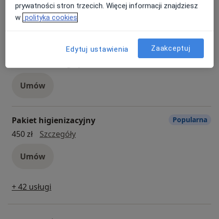
prywatności stron trzecich. Więcej informacji znajdziesz
Umów
w
polityka cookies
Zaakceptuj
Bonding
Popularna
Edytuj ustawienia
bonding
1 000 zł
Szczegóły
Umów
Pakiet higienizacyjny
Popularna
pakiet higienizacyjny
450 zł
Szczegóły
Umów
+ 42 usługi