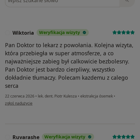
Wiktoria
Weryfikacja wizyty
W
Pan Doktor to lekarz z powołania. Kolejna wizyta,
która przebiegła w super atmosferze, a co
najważniejsze zabieg był calkowicie bezbolesny.
Pan Doktor jest bardzo cierpliwy, wszystko
dokładnie tłumaczy. Polecam kazdemu z calego
serca
22 czerwca 2026
•
lek. dent. Piotr Kulesza
•
ekstrakcja ósemek
•
w opinii użytkownika Wiktoria
zgłoś nadużycie
Ruvarashe
Weryfikacja wizyty
R