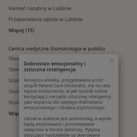
Kamień nazębny w Lublinie
Przebarwienia zębów w Lublinie
Więcej (15)
Więcej w kategorii: Najczęście leczone choroby
Centra medyczne Stomatologia w pobliżu
Stomatologia centra medyczne w Puławach
Dobrostan emocjonalny i
sztuczna inteligencja
Stomatologia centra medyczne w Kraśniku
Niniejsza ankieta, przygotowana przez
Stomatologia centra medyczne w Lubartowie
zespół Patient Care Doctoralia, ma na celu
lepsze zrozumienie, w jaki sposób ludzie
Stomatologia centra medyczne w Świdniku
korzystają z narzędzi sztucznej inteligencji
jako wsparcia dla swojego dobrostanu
Stomatologia centra medyczne w Łęcznej
emocjonalnego i zdrowia psychicznego.
Więcej (13)
Udział w ankiecie jest anonimowy, a wyniki
Więcej w kategorii: Centra medyczne Stomatolo
będą analizowane i prezentowane
wyłącznie w formie zbiorczej. Pytania
dotyczące nastolatków są skierowane