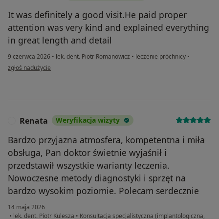
It was definitely a good visit.He paid proper
attention was very kind and explained everything
in great length and detail
9 czerwca 2026
•
lek. dent. Piotr Romanowicz
•
leczenie próchnicy
•
w opinii użytkownika Ruvarashe
zgłoś nadużycie
Renata
Weryfikacja wizyty
R
Bardzo przyjazna atmosfera, kompetentna i miła
obsługa, Pan doktor świetnie wyjaśnił i
przedstawił wszystkie warianty leczenia.
Nowoczesne metody diagnostyki i sprzęt na
bardzo wysokim poziomie. Polecam serdecznie
14 maja 2026
•
lek. dent. Piotr Kulesza
•
Konsultacja specjalistyczna (implantologiczna,