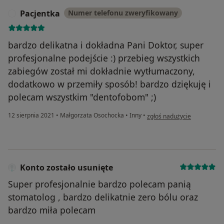
Pacjentka
Numer telefonu zweryfikowany
P
bardzo delikatna i dokładna Pani Doktor, super
profesjonalne podejście :) przebieg wszystkich
zabiegów został mi dokładnie wytłumaczony,
dodatkowo w przemiły sposób! bardzo dziękuję i
polecam wszystkim "dentofobom" ;)
w opinii użytkownika Pacjen
12 sierpnia 2021
•
Małgorzata Osochocka
•
Inny
•
zgłoś nadużycie
Konto zostało usunięte
Super profesjonalnie bardzo polecam panią
stomatolog , bardzo delikatnie zero bólu oraz
bardzo miła polecam