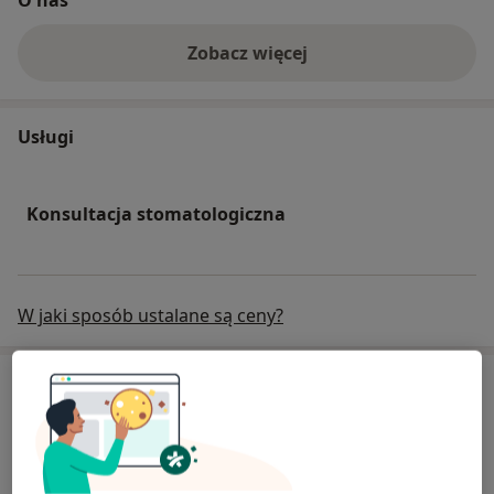
Zobacz więcej
Usługi
Konsultacja stomatologiczna
W jaki sposób ustalane są ceny?
Specjaliści
Marzanna Kołecka-Florczak
Stomatolog