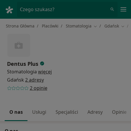
Me
Czego szukasz?
Strona Główna
Placówki
Stomatologia
Gdańsk
Zmień miasto
Zmie
Dentus Plus
Stomatologia
więcej
Gdańsk
2 adresy
2 opinie
O nas
Usługi
Specjaliści
Adresy
Opinie
O nas