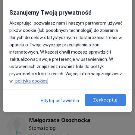
Szanujemy Twoją prywatność
lek. dent. Joanna Biedunkiewicz
Akceptując, pozwalasz nam i naszym partnerom używać
Stomatolog
plików cookie (lub podobnych technologii) do zbierania
danych do celów statystycznych i dostarczania treści w
oparciu o Twoje zwyczaje przeglądania stron
internetowych. W każdej chwili możesz sprawdzić i
Agnieszka Urbańska-Budnik
zaktualizować swoje preferencje w ustawieniach. W
Stomatolog
ustawieniach znajdziesz również linki do polityk
1 opinia
prywatności stron trzecich. Więcej informacji znajdziesz
w
polityka cookies
Aleksandra Smolarz
Stomatolog
Zaakceptuj
Edytuj ustawienia
Małgorzata Osochocka
Stomatolog