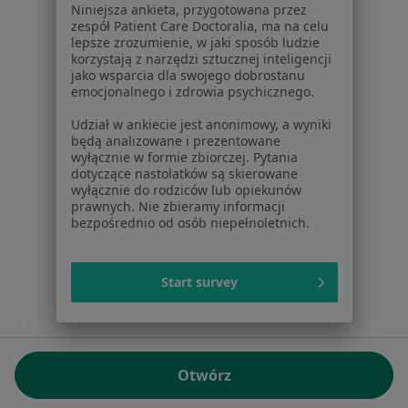
Niniejsza ankieta, przygotowana przez
NIP: ⁠7010224868
zespół Patient Care Doctoralia, ma na celu
lepsze zrozumienie, w jaki sposób ludzie
KRS: ⁠0000347997
korzystają z narzędzi sztucznej inteligencji
REGON: ⁠142276657
jako wsparcia dla swojego dobrostanu
emocjonalnego i zdrowia psychicznego.
Sąd Rejonowy dla m.st. Warszawy w Warszawie XII
Udział w ankiecie jest anonimowy, a wyniki
Wydział Gospodarczy KRS
będą analizowane i prezentowane
wyłącznie w formie zbiorczej. Pytania
Facebook
otwiera się w nowej karcie
dotyczące nastolatków są skierowane
wyłącznie do rodziców lub opiekunów
prawnych. Nie zbieramy informacji
bezpośrednio od osób niepełnoletnich.
otwiera się w nowej karcie
otwiera się w nowej karcie
otwiera się w nowej karcie
otwiera się w nowej karci
otwiera się
otwi
Polska
,
Türkiye
,
España
,
Italia
,
Deutschland
,
Česko
,
otwiera się w nowej karcie
otwiera się w nowej karcie
otwiera się w nowej karcie
otwiera się w nowej kar
otwiera się 
otwier
Portugal
,
México
,
Chile
,
Brasil
,
Argentina
,
Perú
,
Start survey
otwiera się w nowej karc
Colombia
Płatności kartą
ROZPORZĄDZENIE (UE) 2022/2065 (DSA) art. 24:
Otwórz
15.395.179 użytkowników/miesiąc - Czerwiec 2026