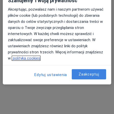
Szanujemy Twoją prywatność
Akceptując, pozwalasz nam i naszym partnerom używać
plików cookie (lub podobnych technologii) do zbierania
Nasza średnia ocena na App Store to 4.9 i 4.1 na
Nie znaleźliśmy specjalistów spełniających
danych do celów statystycznych i dostarczania treści w
Google Play Store
podane kryteria
oparciu o Twoje zwyczaje przeglądania stron
internetowych. W każdej chwili możesz sprawdzić i
Spróbuj zmienić wybraną lokalizację lub wypróbuj
zaktualizować swoje preferencje w ustawieniach. W
konsultacje online ze specjalistami z całego kraju.
ustawieniach znajdziesz również linki do polityk
prywatności stron trzecich. Więcej informacji znajdziesz
Zmień lokalizację
w
polityka cookies
Poszukaj konsultacji online
Zaakceptuj
Edytuj ustawienia
Serwis