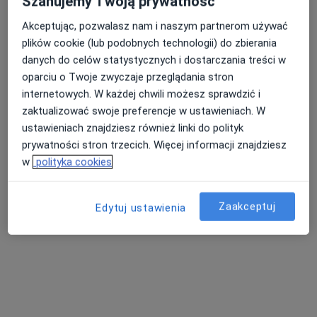
Szanujemy Twoją prywatność
Akceptując, pozwalasz nam i naszym partnerom używać
plików cookie (lub podobnych technologii) do zbierania
Nasza średnia ocena na App Store to 4.9 i 4.1 na
Nie znaleźliśmy specjalistów spełniających
danych do celów statystycznych i dostarczania treści w
Google Play Store
podane kryteria
oparciu o Twoje zwyczaje przeglądania stron
internetowych. W każdej chwili możesz sprawdzić i
Spróbuj zmienić wybraną lokalizację lub wypróbuj
zaktualizować swoje preferencje w ustawieniach. W
konsultacje online ze specjalistami z całego kraju.
ustawieniach znajdziesz również linki do polityk
prywatności stron trzecich. Więcej informacji znajdziesz
Zmień lokalizację
w
polityka cookies
Poszukaj konsultacji online
Zaakceptuj
Edytuj ustawienia
Serwis