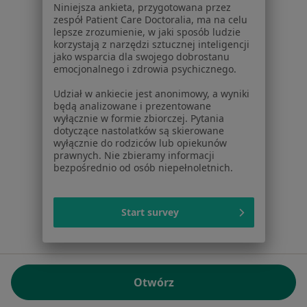
Niniejsza ankieta, przygotowana przez
NIP: ⁠7010224868
zespół Patient Care Doctoralia, ma na celu
lepsze zrozumienie, w jaki sposób ludzie
KRS: ⁠0000347997
korzystają z narzędzi sztucznej inteligencji
REGON: ⁠142276657
jako wsparcia dla swojego dobrostanu
emocjonalnego i zdrowia psychicznego.
Sąd Rejonowy dla m.st. Warszawy w Warszawie XII
Udział w ankiecie jest anonimowy, a wyniki
Wydział Gospodarczy KRS
będą analizowane i prezentowane
wyłącznie w formie zbiorczej. Pytania
Facebook
otwiera się w nowej karcie
dotyczące nastolatków są skierowane
wyłącznie do rodziców lub opiekunów
prawnych. Nie zbieramy informacji
bezpośrednio od osób niepełnoletnich.
otwiera się w nowej karcie
otwiera się w nowej karcie
otwiera się w nowej karcie
otwiera się w nowej karci
otwiera się
otwi
Polska
,
Türkiye
,
España
,
Italia
,
Deutschland
,
Česko
,
otwiera się w nowej karcie
otwiera się w nowej karcie
otwiera się w nowej karcie
otwiera się w nowej kar
otwiera się 
otwier
Portugal
,
México
,
Chile
,
Brasil
,
Argentina
,
Perú
,
Start survey
otwiera się w nowej karc
Colombia
Płatności kartą
ROZPORZĄDZENIE (UE) 2022/2065 (DSA) art. 24:
Otwórz
15.395.179 użytkowników/miesiąc - Czerwiec 2026