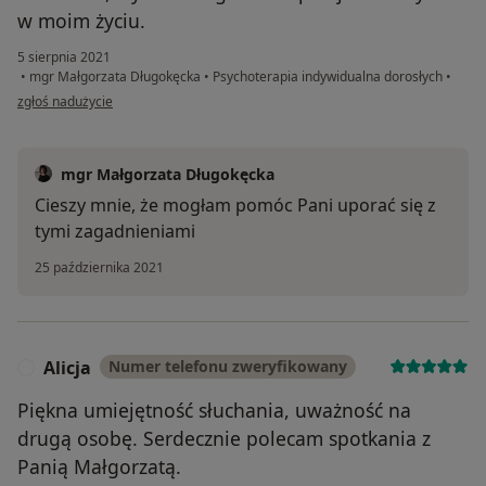
w moim życiu.
5 sierpnia 2021
•
mgr Małgorzata Długokęcka
•
Psychoterapia indywidualna dorosłych
•
w opinii użytkownika KK
zgłoś nadużycie
mgr Małgorzata Długokęcka
Cieszy mnie, że mogłam pomóc Pani uporać się z
tymi zagadnieniami
25 października 2021
Alicja
Numer telefonu zweryfikowany
A
Piękna umiejętność słuchania, uważność na
drugą osobę. Serdecznie polecam spotkania z
Panią Małgorzatą.