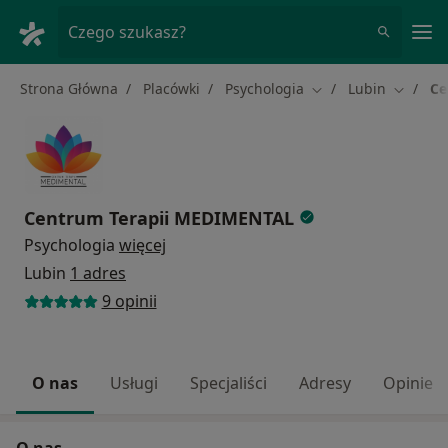
Me
Czego szukasz?
Strona Główna
Placówki
Psychologia
Lubin
Ce
Zmień miasto
Zmień m
Centrum Terapii MEDIMENTAL
Psychologia
więcej
Lubin
1 adres
9 opinii
O nas
Usługi
Specjaliści
Adresy
Opinie
O nas