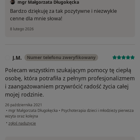
mgr Małgorzata Długokęcka
Bardzo dziękuję za tak pozytywne i niezwykle
cenne dla mnie słowa!
8 lutego 2026
J.M.
Numer telefonu zweryfikowany
J
Polecam wszystkim szukającym pomocy tę ciepłą
osobę, która potrafiła z pełnym profesjonalizmem
i zaangażowaniem przywrócić radość życia całej
mojej rodzinie.
26 października 2021
•
mgr Małgorzata Długokęcka
•
Psychoterapia dzieci i młodzieży pierwsza
wizyta oraz kolejna
w opinii użytkownika J.M.
•
zgłoś nadużycie