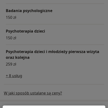
Badania psychologiczne
150 zł
Psychoterapia dzieci
150 zł
Psychoterapia dzieci i młodzieży pierwsza wizyta
oraz kolejna
259 zł
+ 8 usług
W jaki sposób ustalane są ceny?
Specjaliści