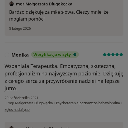
mgr Małgorzata Długokęcka
Bardzo dziękuję za miłe słowa. Cieszy mnie, że
mogłam pomóc!
8 lutego 2026
Monika
Weryfikacja wizyty
M
Wspaniała Terapeutka. Empatyczna, skuteczna,
profesjonalizm na najwyższym poziomie. Dziękuję
z całego serca za przywrócenie nadziei na lepsze
jutro.
20 października 2021
•
mgr Małgorzata Długokęcka
•
Psychoterapia poznawczo-behawioralna
•
w opinii użytkownika Monika
zgłoś nadużycie