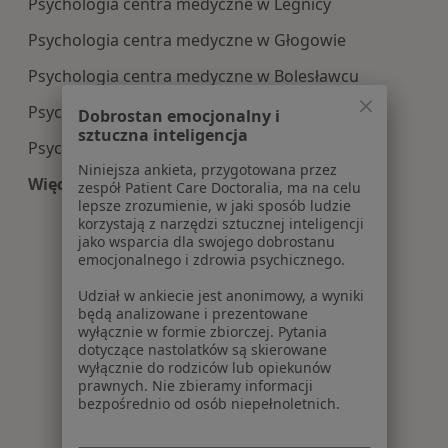
Psychologia centra medyczne w Legnicy
Psychologia centra medyczne w Głogowie
Psychologia centra medyczne w Bolesławcu
Psychologia centra medyczne w Wschowie
Dobrostan emocjonalny i
sztuczna inteligencja
Psychologia centra medyczne w Polkowicach
Niniejsza ankieta, przygotowana przez
Więcej (10)
zespół Patient Care Doctoralia, ma na celu
Więcej w kategorii: Centra medyczne Psycholog
lepsze zrozumienie, w jaki sposób ludzie
korzystają z narzędzi sztucznej inteligencji
jako wsparcia dla swojego dobrostanu
emocjonalnego i zdrowia psychicznego.
Udział w ankiecie jest anonimowy, a wyniki
będą analizowane i prezentowane
wyłącznie w formie zbiorczej. Pytania
dotyczące nastolatków są skierowane
wyłącznie do rodziców lub opiekunów
prawnych. Nie zbieramy informacji
bezpośrednio od osób niepełnoletnich.