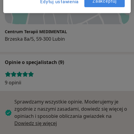
Zaakceptuj
Edytuj ustawienia
Powiększ mapę
Centrum Terapii MEDIMENTAL
Brzeska 8a/5, 59-300 Lubin
Opinie o specjalistach (9)
9 opinii
Sprawdzamy wszystkie opinie. Moderujemy je
zgodnie z naszymi zasadami, dowiedz się więcej o
opiniach i sposobie obliczania gwiazdek na
Dowiedz się więcej o opiniach
Dowiedz się więcej