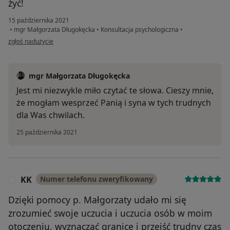
żyć!
15 października 2021
•
mgr Małgorzata Długokęcka
•
Konsultacja psychologiczna
•
w opinii użytkownika E.
zgłoś nadużycie
mgr Małgorzata Długokęcka
Jest mi niezwykle miło czytać te słowa. Cieszy mnie,
że mogłam wesprzeć Panią i syna w tych trudnych
dla Was chwilach.
25 października 2021
KK
Numer telefonu zweryfikowany
K
Dzięki pomocy p. Małgorzaty udało mi się
zrozumieć swoje uczucia i uczucia osób w moim
otoczeniu, wyznaczać granice i przejść trudny czas