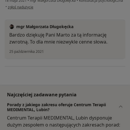
18 maja 2021
•
mgr Małgorzata Długokęcka
•
Konsultacja psychologiczna
w opinii użytkownika Marta
•
zgłoś nadużycie
mgr Małgorzata Długokęcka
Bardzo dziękuję Pani Marto za tą informację
zwrotną. To dla mnie niezwykle cenne słowa.
25 października 2021
Najczęściej zadawane pytania
Porady z jakiego zakresu oferuje Centrum Terapii
MEDIMENTAL, Lubin?
Centrum Terapii MEDIMENTAL, Lubin dysponuje
dużym zespołem o następujących zakresach porad: