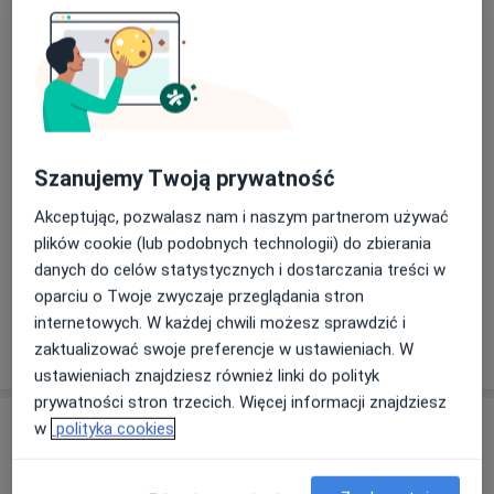
Psycholog
mgr Paulina Przespolewska-Nieć
Szanujemy Twoją prywatność
Psycholog, Psychoterapeuta
4 opinie
Akceptując, pozwalasz nam i naszym partnerom używać
plików cookie (lub podobnych technologii) do zbierania
danych do celów statystycznych i dostarczania treści w
mgr Małgorzata Długokęcka
oparciu o Twoje zwyczaje przeglądania stron
Psycholog, Psychoterapeuta certyfikowany
internetowych. W każdej chwili możesz sprawdzić i
15 opinii
zaktualizować swoje preferencje w ustawieniach. W
ustawieniach znajdziesz również linki do polityk
prywatności stron trzecich. Więcej informacji znajdziesz
Adres
w
polityka cookies