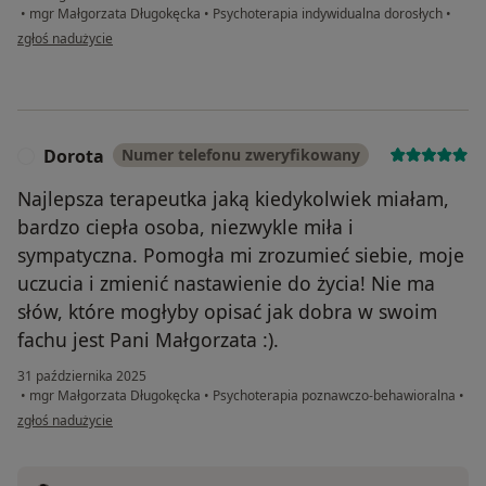
•
mgr Małgorzata Długokęcka
•
Psychoterapia indywidualna dorosłych
•
w opinii użytkownika Katarzyna Roskosz
zgłoś nadużycie
Dorota
Numer telefonu zweryfikowany
D
Najlepsza terapeutka jaką kiedykolwiek miałam,
bardzo ciepła osoba, niezwykle miła i
sympatyczna. Pomogła mi zrozumieć siebie, moje
uczucia i zmienić nastawienie do życia! Nie ma
słów, które mogłyby opisać jak dobra w swoim
fachu jest Pani Małgorzata :).
31 października 2025
•
mgr Małgorzata Długokęcka
•
Psychoterapia poznawczo-behawioralna
•
w opinii użytkownika Dorota
zgłoś nadużycie