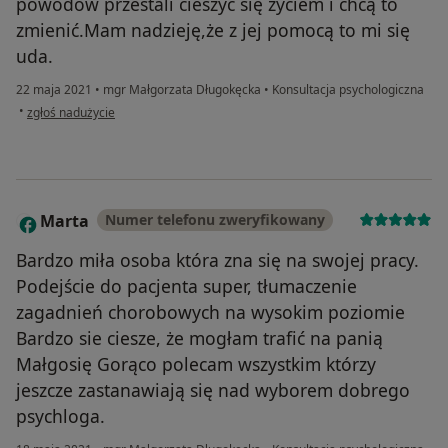
powodów przestali cieszyć się życiem i chcą to
zmienić.Mam nadzieję,że z jej pomocą to mi się
uda.
22 maja 2021
•
mgr Małgorzata Długokęcka
•
Konsultacja psychologiczna
w opinii użytkownika R
•
zgłoś nadużycie
Marta
Numer telefonu zweryfikowany
M
Bardzo miła osoba która zna się na swojej pracy.
Podejście do pacjenta super, tłumaczenie
zagadnień chorobowych na wysokim poziomie
Bardzo sie ciesze, że mogłam trafić na panią
Małgosię Gorąco polecam wszystkim którzy
jeszcze zastanawiają się nad wyborem dobrego
psychloga.