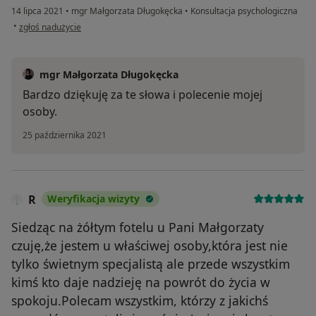
14 lipca 2021
•
mgr Małgorzata Długokęcka
•
Konsultacja psychologiczna
w opinii użytkownika Alicja
•
zgłoś nadużycie
mgr Małgorzata Długokęcka
Bardzo dziękuję za te słowa i polecenie mojej
osoby.
25 października 2021
R
Weryfikacja wizyty
Siedząc na żółtym fotelu u Pani Małgorzaty
czuję,że jestem u właściwej osoby,która jest nie
tylko świetnym specjalistą ale przede wszystkim
kimś kto daje nadzieję na powrót do życia w
spokoju.Polecam wszystkim, którzy z jakichś