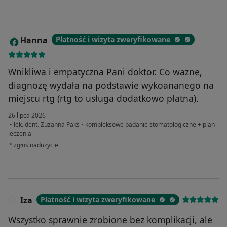
Hanna
Płatność i wizyta zweryfikowane
H
Wnikliwa i empatyczna Pani doktor. Co wazne,
diagnozę wydała na podstawie wykoananego na
miejscu rtg (rtg to usługa dodatkowo płatna).
26 lipca 2026
•
lek. dent. Zuzanna Paks
•
kompleksowe badanie stomatologiczne + plan
leczenia
w opinii użytkownika Hanna
•
zgłoś nadużycie
Iza
Płatność i wizyta zweryfikowane
I
Wszystko sprawnie zrobione bez komplikacji, ale