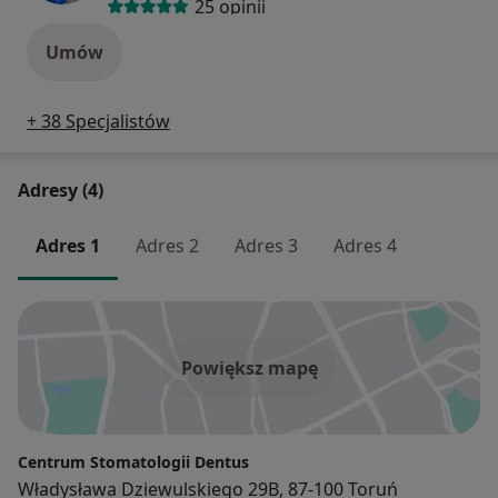
25 opinii
Umów
+ 38 Specjalistów
Adresy (4)
Adres 1
Adres 2
Adres 3
Adres 4
Powiększ mapę
Centrum Stomatologii Dentus
Władysława Dziewulskiego 29B, 87-100 Toruń