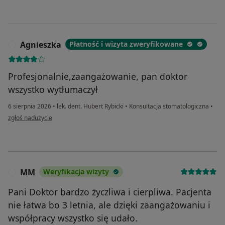
Agnieszka
Płatność i wizyta zweryfikowane
A
Profesjonalnie,zaangażowanie, pan doktor
wszystko wytłumaczył
6 sierpnia 2026
•
lek. dent. Hubert Rybicki
•
Konsultacja stomatologiczna
•
w opinii użytkownika Agnieszka
zgłoś nadużycie
MM
Weryfikacja wizyty
M
Pani Doktor bardzo życzliwa i cierpliwa. Pacjenta
nie łatwa bo 3 letnia, ale dzięki zaangażowaniu i
współpracy wszystko się udało.