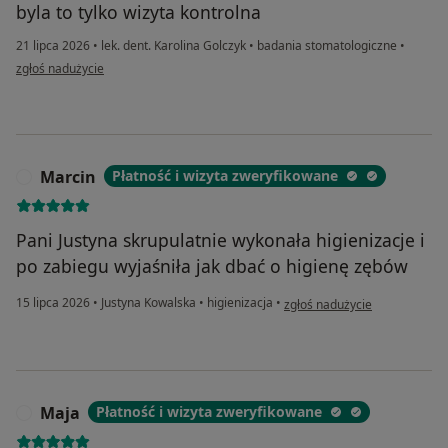
byla to tylko wizyta kontrolna
21 lipca 2026
•
lek. dent. Karolina Golczyk
•
badania stomatologiczne
•
w opinii użytkownika Iza
zgłoś nadużycie
Marcin
Płatność i wizyta zweryfikowane
M
Pani Justyna skrupulatnie wykonała higienizacje i
po zabiegu wyjaśniła jak dbać o higienę zębów
w opinii użytkownika Marcin
15 lipca 2026
•
Justyna Kowalska
•
higienizacja
•
zgłoś nadużycie
Maja
Płatność i wizyta zweryfikowane
M