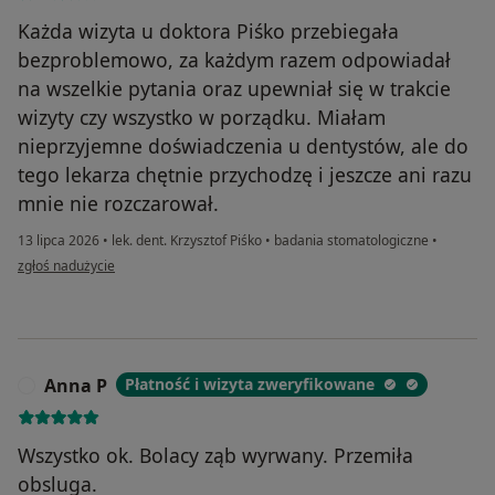
Każda wizyta u doktora Piśko przebiegała
bezproblemowo, za każdym razem odpowiadał
na wszelkie pytania oraz upewniał się w trakcie
wizyty czy wszystko w porządku. Miałam
nieprzyjemne doświadczenia u dentystów, ale do
tego lekarza chętnie przychodzę i jeszcze ani razu
mnie nie rozczarował.
13 lipca 2026
•
lek. dent. Krzysztof Piśko
•
badania stomatologiczne
•
w opinii użytkownika Maja
zgłoś nadużycie
Anna P
Płatność i wizyta zweryfikowane
A
Wszystko ok. Bolacy ząb wyrwany. Przemiła
obsluga.