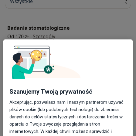
Wszystkie
Badania stomatologiczne
badania stomatologiczne
Od 170 zł
Szczegóły
Umów
Chirurgia stomatologiczna
chirurgia stomatologiczna
Od 270 zł
Szczegóły
Szanujemy Twoją prywatność
Umów
Akceptując, pozwalasz nam i naszym partnerom używać
plików cookie (lub podobnych technologii) do zbierania
Konsultacja chirurgiczna
danych do celów statystycznych i dostarczania treści w
Konsultacja chirurgiczna
270 zł
Szczegóły
oparciu o Twoje zwyczaje przeglądania stron
internetowych. W każdej chwili możesz sprawdzić i