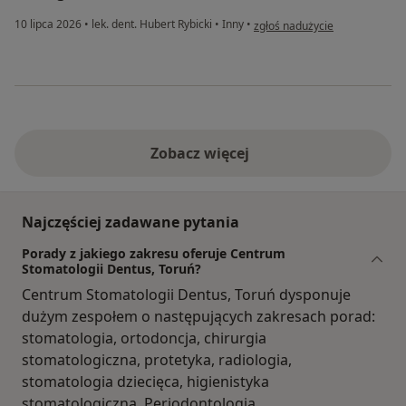
w opinii użytkownika Anna P
10 lipca 2026
•
lek. dent. Hubert Rybicki
•
Inny
•
zgłoś nadużycie
Zobacz więcej
Najczęściej zadawane pytania
Porady z jakiego zakresu oferuje Centrum
Stomatologii Dentus, Toruń?
Centrum Stomatologii Dentus, Toruń dysponuje
dużym zespołem o następujących zakresach porad:
stomatologia, ortodoncja, chirurgia
stomatologiczna, protetyka, radiologia,
stomatologia dziecięca, higienistyka
stomatologiczna, Periodontologia.