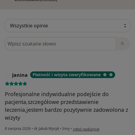
Szukaj w opiniach
Janina
Płatność i wizyta zweryfikowane
J
Profesjonalne indywidualne podejście do
pacjenta,szczegółowe przedstawienie
leczenia,jestem bardzo pozytywnie zadowolona z
wizyty
w opinii użytkownika Janina
8 sierpnia 2026
•
dr Jakub Mysyk
•
Inny
•
zgłoś nadużycie