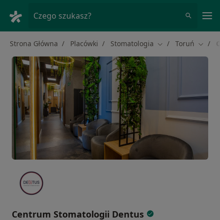
Me
Czego szukasz?
Strona Główna
Placówki
Stomatologia
Toruń
C
Zmień miasto
Zmień 
Centrum Stomatologii Dentus