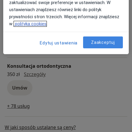
Umów
zaktualizować swoje preferencje w ustawieniach. W
ustawieniach znajdziesz również linki do polityk
prywatności stron trzecich. Więcej informacji znajdziesz
Konsultacja fizjoterapeutyczna
w
polityka cookies
konsultacja fizjoterapeutyczna
280 zł
Szczegóły
Zaakceptuj
Edytuj ustawienia
Umów
Konsultacja ortodontyczna
konsultacja ortodontyczna
350 zł
Szczegóły
Umów
+ 78 usług
W jaki sposób ustalane są ceny?