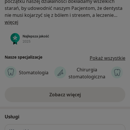
początku naszej działalności dokładamy wszelkich
starań, by udowodnić naszym Pacjentom, że dentysta
nie musi kojarzyć się z bólem i stresem, a leczenie
O nas
może odbywać się przy zachowaniu pełnego komfortu
więcej
psychicznego Pacjenta. Naszą kadrę stanowi zespół
znakomitych i doświadczonych lekarzy, nieustająco
doskonalących swoje umiejętności .
Nasze specjalizacje
Pokaż wszystkie
Chirurgia
S
Stomatologia
stomatologiczna
Zobacz więcej
Usługi