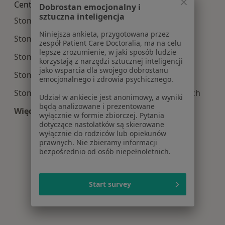
Centra medyczne Stomatologia w pobliżu
Dobrostan emocjonalny i
sztuczna inteligencja
Stomatologia centra medyczne w Bydgoszczy
Niniejsza ankieta, przygotowana przez
Stomatologia centra medyczne w Inowrocławiu
zespół Patient Care Doctoralia, ma na celu
lepsze zrozumienie, w jaki sposób ludzie
Stomatologia centra medyczne w Włocławku
korzystają z narzędzi sztucznej inteligencji
jako wsparcia dla swojego dobrostanu
Stomatologia centra medyczne w Chełmży
emocjonalnego i zdrowia psychicznego.
Stomatologia centra medyczne w Białych Błotach
Udział w ankiecie jest anonimowy, a wyniki
będą analizowane i prezentowane
Więcej (10)
wyłącznie w formie zbiorczej. Pytania
Więcej w kategorii: Centra medyczne Stomatolo
dotyczące nastolatków są skierowane
wyłącznie do rodziców lub opiekunów
prawnych. Nie zbieramy informacji
bezpośrednio od osób niepełnoletnich.
Start survey