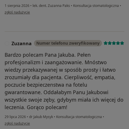
1 sierpnia 2026
•
lek. dent. Zuzanna Paks
•
Konsultacja stomatologiczna
•
w opinii użytkownika MM
zgłoś nadużycie
Zuzanna
Numer telefonu zweryfikowany
Z
Bardzo polecam Pana Jakuba. Pełen
profesjonalizm i zaangażowanie. Mnóstwo
wiedzy przekazywanej w sposób prosty i łatwo
zrozumiały dla pacjenta. Cierpliwość, empatia,
poczucie bezpieczenstwa na fotelu
gwarantowane. Oddałabym Panu Jakubowi
wszystkie swoje zęby, gdybym miała ich więcej do
leczenia. Gorąco polecam!
29 lipca 2026
•
dr Jakub Mysyk
•
Konsultacja stomatologiczna
•
w opinii użytkownika Zuzanna
zgłoś nadużycie