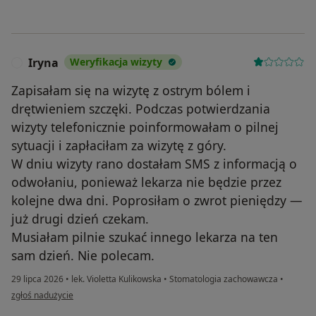
Iryna
Weryfikacja wizyty
I
Zapisałam się na wizytę z ostrym bólem i
drętwieniem szczęki. Podczas potwierdzania
wizyty telefonicznie poinformowałam o pilnej
sytuacji i zapłaciłam za wizytę z góry.
W dniu wizyty rano dostałam SMS z informacją o
odwołaniu, ponieważ lekarza nie będzie przez
kolejne dwa dni. Poprosiłam o zwrot pieniędzy —
już drugi dzień czekam.
Musiałam pilnie szukać innego lekarza na ten
sam dzień. Nie polecam.
29 lipca 2026
•
lek. Violetta Kulikowska
•
Stomatologia zachowawcza
•
w opinii użytkownika Iryna
zgłoś nadużycie