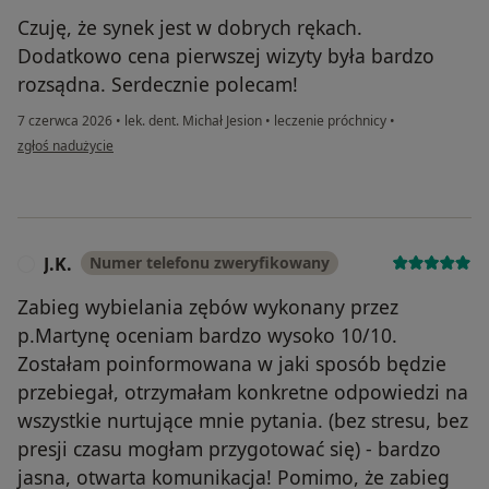
Czuję, że synek jest w dobrych rękach.
Dodatkowo cena pierwszej wizyty była bardzo
rozsądna. Serdecznie polecam!
7 czerwca 2026
•
lek. dent. Michał Jesion
•
leczenie próchnicy
•
w opinii użytkownika Ada
zgłoś nadużycie
J.K.
Numer telefonu zweryfikowany
J
Zabieg wybielania zębów wykonany przez
p.Martynę oceniam bardzo wysoko 10/10.
Zostałam poinformowana w jaki sposób będzie
przebiegał, otrzymałam konkretne odpowiedzi na
wszystkie nurtujące mnie pytania. (bez stresu, bez
presji czasu mogłam przygotować się) - bardzo
jasna, otwarta komunikacja! Pomimo, że zabieg