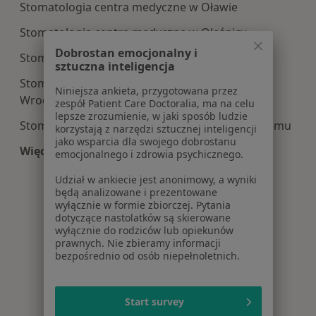
Stomatologia centra medyczne w Oławie
Stomatologia centra medyczne w Oleśnicy
Dobrostan emocjonalny i
Stomatologia centra medyczne w Brzegu
sztuczna inteligencja
Stomatologia centra medyczne w Bielanach
Niniejsza ankieta, przygotowana przez
Wrocławskich
zespół Patient Care Doctoralia, ma na celu
lepsze zrozumienie, w jaki sposób ludzie
Stomatologia centra medyczne w Brzegu Dolnemu
korzystają z narzędzi sztucznej inteligencji
jako wsparcia dla swojego dobrostanu
Więcej (13)
emocjonalnego i zdrowia psychicznego.
Więcej w kategorii: Centra medyczne Stomatolo
Udział w ankiecie jest anonimowy, a wyniki
będą analizowane i prezentowane
wyłącznie w formie zbiorczej. Pytania
dotyczące nastolatków są skierowane
wyłącznie do rodziców lub opiekunów
prawnych. Nie zbieramy informacji
bezpośrednio od osób niepełnoletnich.
Start survey