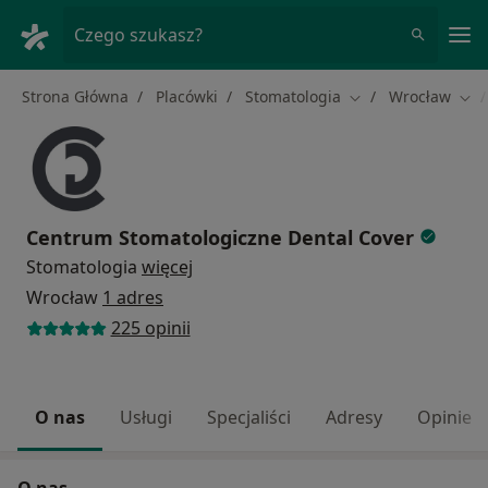
Me
Czego szukasz?
Strona Główna
Placówki
Stomatologia
Wrocław
Zmień miasto
Zmi
Centrum Stomatologiczne Dental Cover
Stomatologia
więcej
Wrocław
1 adres
225 opinii
O nas
Usługi
Specjaliści
Adresy
Opinie
O nas