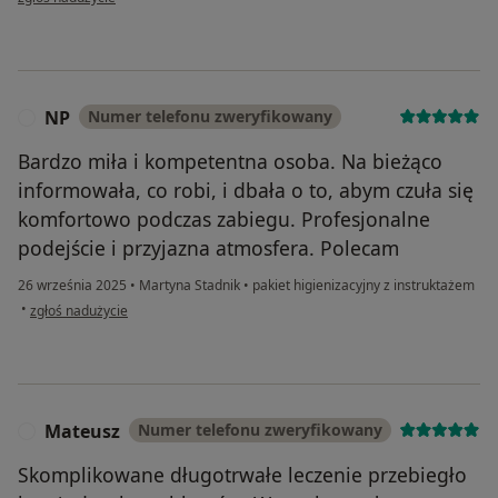
NP
Numer telefonu zweryfikowany
N
Bardzo miła i kompetentna osoba. Na bieżąco
informowała, co robi, i dbała o to, abym czuła się
komfortowo podczas zabiegu. Profesjonalne
podejście i przyjazna atmosfera. Polecam
26 września 2025
•
Martyna Stadnik
•
pakiet higienizacyjny z instruktażem
w opinii użytkownika NP
•
zgłoś nadużycie
Mateusz
Numer telefonu zweryfikowany
M
Skomplikowane długotrwałe leczenie przebiegło