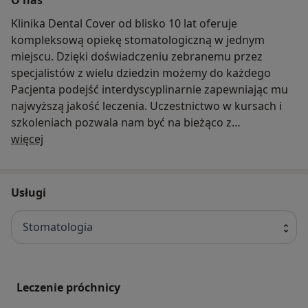
Klinika Dental Cover od blisko 10 lat oferuje
kompleksową opiekę stomatologiczną w jednym
miejscu. Dzięki doświadczeniu zebranemu przez
specjalistów z wielu dziedzin możemy do każdego
Pacjenta podejść interdyscyplinarnie zapewniając mu
najwyższą jakość leczenia. Uczestnictwo w kursach i
szkoleniach pozwala nam być na bieżąco z
O nas
najnowszymi metodami i technikami leczenia oraz
więcej
uśmierzania bólu. Stawiamy na nowoczesne sprzęty i
zaawansowane technologie, by zapewnić naszym
Pacjentom możliwie najkrótszy i najbardziej
Usługi
satysfakcjonujący efekt prowadzonego leczenia
stomatologicznego bez bólu i stresu. Proces
Stomatologia
diagnostyczny jest wspierany przez naszą Pracownię
Radiologiczną, gdzie na miejscu wykonujemy zdjęcia
RTG.
Leczenie próchnicy