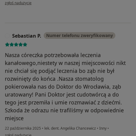
w opinii użytkownika K.
zgłoś nadużycie
Sebastian P.
Numer telefonu zweryfikowany
S
Nasza córeczka potrzebowała leczenia
kanałowego,niestety w naszej miejscowości nikt
nie chciał się podjąć leczenia bo ząb nie był
rozwinięty do końca .Nasza stomatolog
pokierowała nas do Doktor do Wrocławia, ząb
uratowany! Pani Doktor jest cudotwórcą a do
tego jest przemiła i umie rozmawiać z dziećmi.
Szkoda że odrazu nie trafiliśmy w odpowiednie
miejsce
22 października 2025
•
lek. dent. Angelika Chancewicz
•
Inny
•
w opinii użytkownika Sebastian P.
zgłoś nadużycie