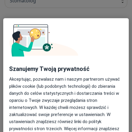
Stomatolog
dr n. med. Irma Maag
Chirurg stomatologiczny, Stomatolog
40 opinii
lek. dent. Michał Jesion
Stomatolog
Szanujemy Twoją prywatność
138 opinii
Akceptując, pozwalasz nam i naszym partnerom używać
plików cookie (lub podobnych technologii) do zbierania
lek. dent. Joanna Szczepańska
danych do celów statystycznych i dostarczania treści w
oparciu o Twoje zwyczaje przeglądania stron
Stomatolog
internetowych. W każdej chwili możesz sprawdzić i
11 opinii
zaktualizować swoje preferencje w ustawieniach. W
ustawieniach znajdziesz również linki do polityk
lek. dent. Krzysztof Mól
prywatności stron trzecich. Więcej informacji znajdziesz