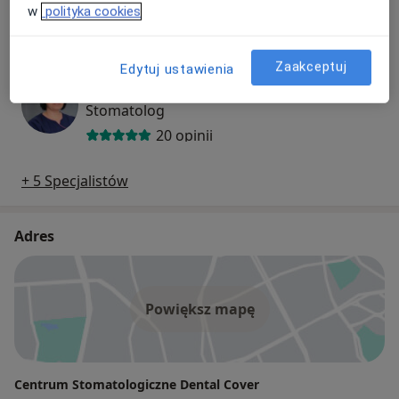
Stomatolog, Protetyk stomatologiczny, Lekarz wykonujący zabiegi medycyny estetycznej
w
polityka cookies
13 opinii
Zaakceptuj
Edytuj ustawienia
lek. dent. Magdalena Woźniak
Stomatolog
20 opinii
+ 5 Specjalistów
Adres
Powiększ mapę
Centrum Stomatologiczne Dental Cover