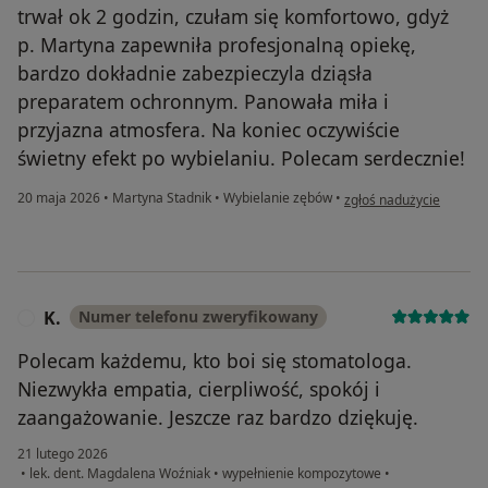
trwał ok 2 godzin, czułam się komfortowo, gdyż
p. Martyna zapewniła profesjonalną opiekę,
bardzo dokładnie zabezpieczyla dziąsła
preparatem ochronnym. Panowała miła i
przyjazna atmosfera. Na koniec oczywiście
świetny efekt po wybielaniu. Polecam serdecznie!
w opinii użytkownika J.K.
20 maja 2026
•
Martyna Stadnik
•
Wybielanie zębów
•
zgłoś nadużycie
K.
Numer telefonu zweryfikowany
K
Polecam każdemu, kto boi się stomatologa.
Niezwykła empatia, cierpliwość, spokój i
zaangażowanie. Jeszcze raz bardzo dziękuję.
21 lutego 2026
•
lek. dent. Magdalena Woźniak
•
wypełnienie kompozytowe
•