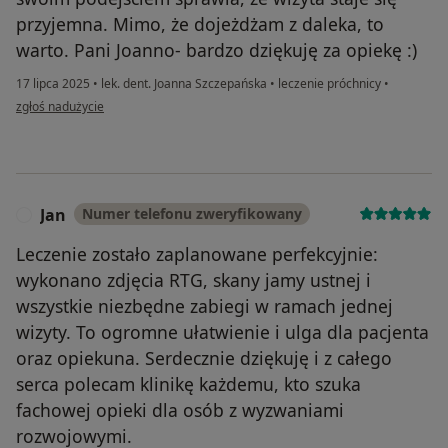
przyjemna. Mimo, że dojeżdżam z daleka, to
warto. Pani Joanno- bardzo dziękuję za opiekę :)
17 lipca 2025
•
lek. dent. Joanna Szczepańska
•
leczenie próchnicy
•
w opinii użytkownika EK
zgłoś nadużycie
Jan
Numer telefonu zweryfikowany
J
Leczenie zostało zaplanowane perfekcyjnie:
wykonano zdjęcia RTG, skany jamy ustnej i
wszystkie niezbędne zabiegi w ramach jednej
wizyty. To ogromne ułatwienie i ulga dla pacjenta
oraz opiekuna. Serdecznie dziękuję i z całego
serca polecam klinikę każdemu, kto szuka
fachowej opieki dla osób z wyzwaniami
rozwojowymi.