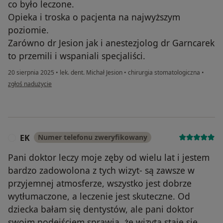
co było leczone.
Opieka i troska o pacjenta na najwyższym
poziomie.
Zarówno dr Jesion jak i anestezjolog dr Garncarek
to przemili i wspaniali specjaliści.
20 sierpnia 2025
•
lek. dent. Michał Jesion
•
chirurgia stomatologiczna
•
w opinii użytkownika Anna
zgłoś nadużycie
EK
Numer telefonu zweryfikowany
E
Pani doktor leczy moje zęby od wielu lat i jestem
bardzo zadowolona z tych wizyt- są zawsze w
przyjemnej atmosferze, wszystko jest dobrze
wytłumaczone, a leczenie jest skuteczne. Od
dziecka bałam się dentystów, ale pani doktor
swoim podejściem sprawia, że wizyta staje się