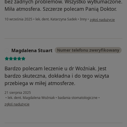
bez żadnych problemów. Wszystko wytłumaczone.
Miła atmosfera. Szczerze polecam Panią Doktor.
w opinii użytkownika M
10 września 2025
•
lek. dent. Katarzyna Sadek
•
Inny
•
zgłoś nadużycie
Magdalena Stuart
Numer telefonu zweryfikowany
M
Bardzo polecam leczenie u dr Woźniak. Jest
bardzo skuteczna, dokładna i do tego wizyta
przebiega w miłej atmosferze.
21 sierpnia 2025
•
lek. dent. Magdalena Woźniak
•
badania stomatologiczne
•
w opinii użytkownika Magdalena Stuart
zgłoś nadużycie