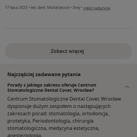
w opinii użytkownika Jan
17 lipca 2025
•
lek. dent. Michał Jesion
•
Inny
•
zgłoś nadużycie
Zobacz więcej
Najczęściej zadawane pytania
Porady z jakiego zakresu oferuje Centrum
Stomatologiczne Dental Cover, Wrocław?
Centrum Stomatologiczne Dental Cover, Wrocław
dysponuje dużym zespołem o następujących
zakresach porad: stomatologia, ortodoncja,
protetyka, Periodontologia, chirurgia
stomatologiczna, medycyna estetyczna,
anestezjologia.