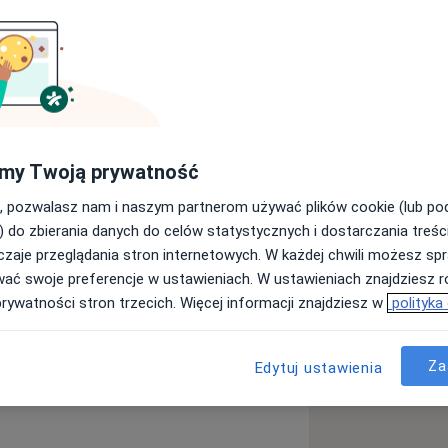
Mowy MEDINCUS - Szczecin
my Twoją prywatność
Wyślij wiadomość
, pozwalasz nam i naszym partnerom używać plików cookie (lub p
) do zbierania danych do celów statystycznych i dostarczania treśc
zaje przeglądania stron internetowych. W każdej chwili możesz spr
Specjaliści
Adresy
Opinie
wać swoje preferencje w ustawieniach. W ustawieniach znajdziesz ró
prywatności stron trzecich. Więcej informacji znajdziesz w
polityka
Szczecin
ętro pierwsze, wejście F lub główne,
Za
Edytuj ustawienia