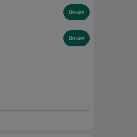
Umów
gologiczna
Umów
a
giczna dzieci