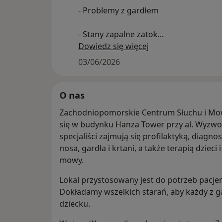
- Problemy z gardłem
- Stany zapalne zatok
Dowiedz się więcej
- Zaburzenia głosu
03/06/2026
-Niedosłuch
W Zachodniopomorskim Centrum Słu
O nas
szerokie usługi otorynolaryngologicz
Zachodniopomorskie Centrum Słuchu i Mo
się w budynku Hanza Tower przy al. Wyzwole
Nasi specjaliści:
specjaliści zajmują się profilaktyką, diagn
-diagnozują i leczą schorzenia uszu, n
nosa, gardła i krtani, a także terapią dzieci
mowy.
-wykonują szczegółowe badania video
i krtani
Lokal przystosowany jest do potrzeb pacj
Dokładamy wszelkich starań, aby każdy z ga
-przeprowadzają badania słuchu (tak
dziecku.