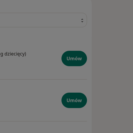
og dziecięcy)
Umów
Umów