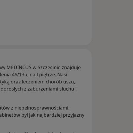
chu i Mowy MEDINCUS oferujemy
ne
wy MEDINCUS w Szczecinie znajduje
nia 46/13u, na I piętrze. Nasi
ostyką oraz leczeniem chorób uszu,
osa i gardła
 i dorosłych z zaburzeniami słuchu i
toskopowe uszu, nosa, zatok, gardła
entów z niepełnosprawnościami.
binetów był jak najbardziej przyjazny
że obiektywne badania ABR)