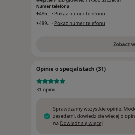
wejście F lub główne, 71-500 Szczecin
Numer telefonu
+486
... ·
Pokaż numer telefonu
+489
... ·
Pokaż numer telefonu
Zobacz w
Opinie o specjalistach (31)
31 opinii
Sprawdzamy wszystkie opinie. Mode
zasadami, dowiedz się więcej o opin
Dowiedz się w
na
Dowiedz się więcej