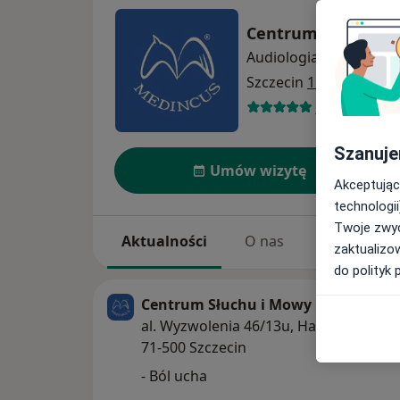
Centrum Słuchu i 
Audiologia
więcej
Szczecin
1 adres
31 opinii
Szanuje
Umów wizytę
Akceptując
technologii
Twoje zwyc
Aktualności
O nas
Usługi
zaktualizo
do polityk 
Centrum Słuchu i Mowy MEDINCUS - 
al. Wyzwolenia 46/13u, Hanza Tower, Pi
71-500 Szczecin
- Ból ucha