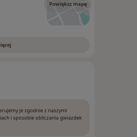
Powiększ mapę
ięcej
rujemy je zgodnie z naszymi
iach i sposobie obliczania gwiazdek
ięcej o opiniach