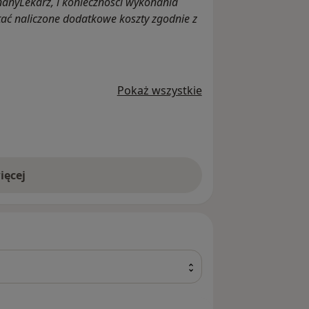
nanyLekarz, i konieczności wykonania
u i Mowy MEDINCUS
ać naliczone dodatkowe koszty zgodnie z
Pokaż wszystkie
/
Ucha #Laryngolog
ięcej