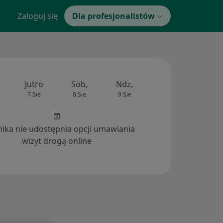
Zaloguj się
Dla profesjonalistów
Jutro
Sob,
Ndz,
Pon,
Wt,
7 Sie
8 Sie
9 Sie
10 Sie
11 Si
inika nie udostępnia opcji umawiania
wizyt drogą online