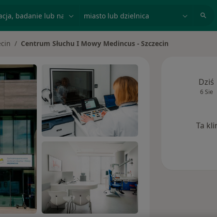
acja, badanie lub nazwisko
miasto lub dzielnica
ecin
Centrum Słuchu I Mowy Medincus - Szczecin
sto
Dziś
6 Sie
Ta kl