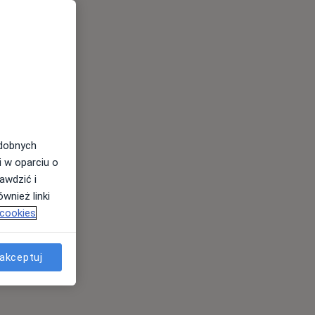
odobnych
i w oparciu o
awdzić i
wnież linki
 cookies
akceptuj