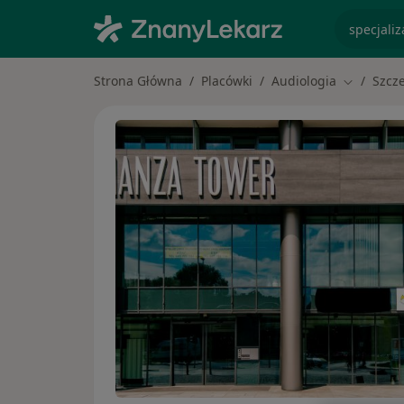
specjaliz
Strona Główna
Placówki
Audiologia
Szcz
Zmień mia