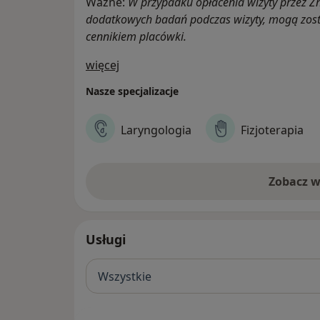
Ważne:
W przypadku opłacenia wizyty przez Z
Zachodniopomorskie Centrum Słuch
dodatkowych badań podczas wizyty, mogą zost
al. Wyzwolenia 46/13u
cennikiem placówki.
71-500 Szczecin
W budynku Hanza Tower na I piętrze.
O nas
więcej
+48 666 333 222
Nasze specjalizacje
rejestracja.szczecin@medincus.pl
https://medincus.pl/placowki/szczecin
Laryngologia
Fizjoterapia
#MEDINCUS #Szczecin #Zdrowie #Ból
Zobacz w
Usługi
Wszystkie