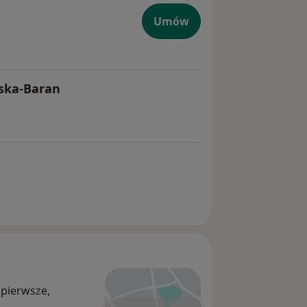
Umów
wska-Baran
 pierwsze,