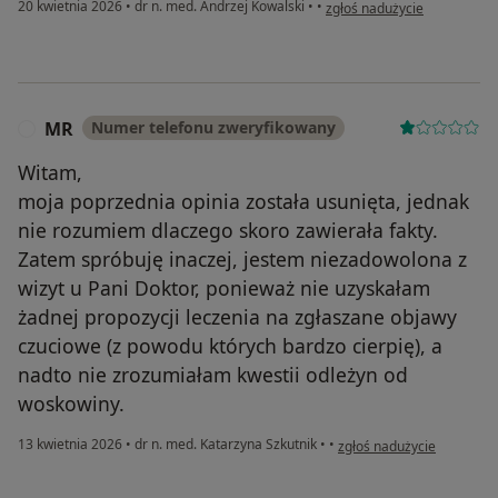
w opinii użytkownika Zuzan
20 kwietnia 2026
•
dr n. med. Andrzej Kowalski
•
•
zgłoś nadużycie
MR
Numer telefonu zweryfikowany
M
Witam,
moja poprzednia opinia została usunięta, jednak
nie rozumiem dlaczego skoro zawierała fakty.
Zatem spróbuję inaczej, jestem niezadowolona z
wizyt u Pani Doktor, ponieważ nie uzyskałam
żadnej propozycji leczenia na zgłaszane objawy
czuciowe (z powodu których bardzo cierpię), a
nadto nie zrozumiałam kwestii odleżyn od
woskowiny.
w opinii użytkownika MR
13 kwietnia 2026
•
dr n. med. Katarzyna Szkutnik
•
•
zgłoś nadużycie