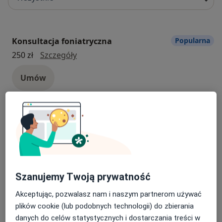
Konsultacja foniatryczna
Popularna
konsultacja foniatryczna
250 zł
Szczegóły
Umów
Konsultacja laryngologiczna
Popularna
konsultacja laryngologiczna
Od 230 zł
Szczegóły
Umów
Szanujemy Twoją prywatność
Diagnoza logopedyczna
Akceptując, pozwalasz nam i naszym partnerom używać
diagnoza logopedyczna
195 zł
Szczegóły
plików cookie (lub podobnych technologii) do zbierania
danych do celów statystycznych i dostarczania treści w
Umów