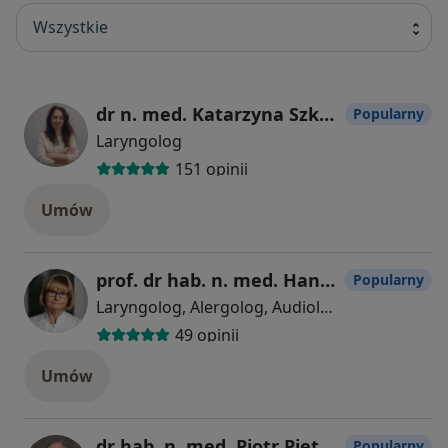
Wszystkie
dr n. med. Katarzyna Szkutnik
Popularny
Laryngolog
151 opinii
Umów
prof. dr hab. n. med. Hanna Zielińska-Bliźniewska
Popularny
Laryngolog, Alergolog, Audiolog, foniatra
49 opinii
Umów
dr hab. n. med. Piotr Pietkiewicz
Popularny