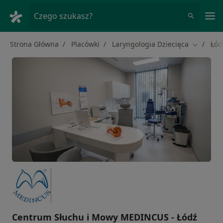
Me
Czego szukasz?
Strona Główna
Placówki
Laryngologia Dziecięca
Łód
Zmień mi
Centrum Słuchu i Mowy MEDINCUS - Łódź