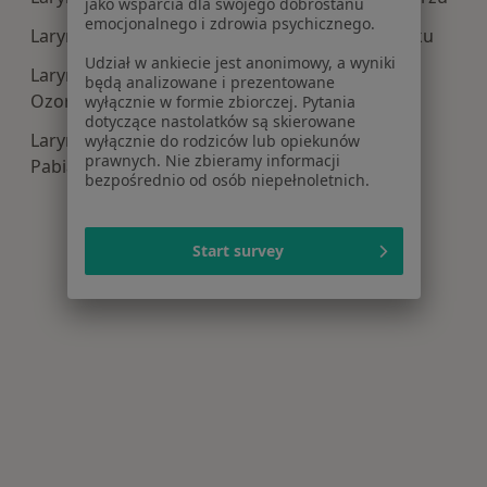
jako wsparcia dla swojego dobrostanu
emocjonalnego i zdrowia psychicznego.
Laryngologia dziecięca centra medyczne w Łasku
Udział w ankiecie jest anonimowy, a wyniki
Laryngologia dziecięca centra medyczne w
będą analizowane i prezentowane
Ozorkowie
wyłącznie w formie zbiorczej. Pytania
dotyczące nastolatków są skierowane
Laryngologia dziecięca centra medyczne w
wyłącznie do rodziców lub opiekunów
prawnych. Nie zbieramy informacji
Pabianicach
bezpośrednio od osób niepełnoletnich.
Start survey