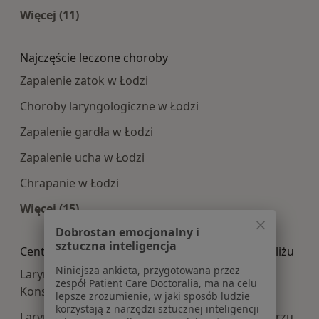
Więcej (11)
Więcej w kategorii: Najpopularniesze centra m
Najczęście leczone choroby
Zapalenie zatok w Łodzi
Choroby laryngologiczne w Łodzi
Zapalenie gardła w Łodzi
Zapalenie ucha w Łodzi
Chrapanie w Łodzi
Więcej (15)
Więcej w kategorii: Najczęście leczone choroby
Dobrostan emocjonalny i
sztuczna inteligencja
Centra medyczne Laryngologia dziecięca w pobliżu
Niniejsza ankieta, przygotowana przez
Laryngologia dziecięca centra medyczne w
zespół Patient Care Doctoralia, ma na celu
Konstantynowie Łódzkim
lepsze zrozumienie, w jaki sposób ludzie
korzystają z narzędzi sztucznej inteligencji
Laryngologia dziecięca centra medyczne w Zgierzu