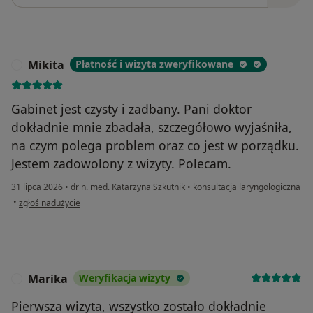
Mikita
Płatność i wizyta zweryfikowane
M
Gabinet jest czysty i zadbany. Pani doktor
dokładnie mnie zbadała, szczegółowo wyjaśniła,
na czym polega problem oraz co jest w porządku.
Jestem zadowolony z wizyty. Polecam.
31 lipca 2026
•
dr n. med. Katarzyna Szkutnik
•
konsultacja laryngologiczna
w opinii użytkownika Mikita
•
zgłoś nadużycie
Marika
Weryfikacja wizyty
M
Pierwsza wizyta, wszystko zostało dokładnie