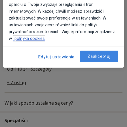
oparciu o Twoje zwyczaje przeglądania stron
internetowych. W każdej chwili możesz sprawdzić i
zaktualizować swoje preferencje w ustawieniach. W
Konsultacja logopedyczna
ustawieniach znajdziesz również linki do polityk
konsultacja logopedyczna
170 zł
Szczegóły
prywatności stron trzecich. Więcej informacji znajdziesz
w
polityka cookies
Umów
Zaakceptuj
Edytuj ustawienia
Badanie słuchu
badanie słuchu
Od 110 zł
Szczegóły
+ 7 usług
W jaki sposób ustalane są ceny?
Specjaliści