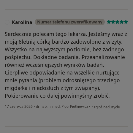
Karolina
Numer telefonu zweryfikowany
K
Serdecznie polecam tego lekarza. Jesteśmy wraz z
moją 8letnią córką bardzo zadowolone z wizyty.
Wszystko na najwyższym poziomie, bez żadnego
pośpiechu. Dokładne badania. Przeanalizowanie
również wcześniejszych wyników badań.
Cierpliwe odpowiadanie na wszelkie nurtujące
mnie pytania (problem odrośniętego trzeciego
migdałka i niedosłuch z tym związany).
Pokierowanie co dalej powinnyśmy zrobić.
w opinii użytkownika Ka
17 czerwca 2026
•
dr hab. n. med. Piotr Pietkiewicz
•
•
zgłoś nadużycie