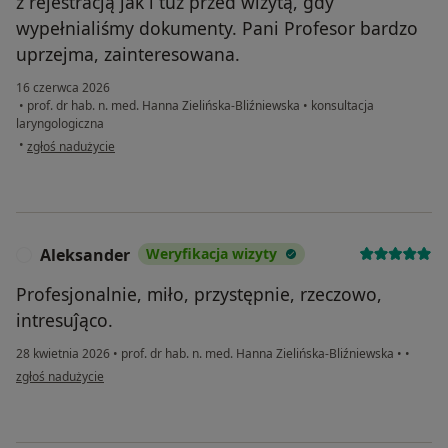
z rejestracją jak i tuż przed wizytą, gdy
wypełnialiśmy dokumenty. Pani Profesor bardzo
uprzejma, zainteresowana.
16 czerwca 2026
•
prof. dr hab. n. med. Hanna Zielińska-Bliźniewska
•
konsultacja
laryngologiczna
w opinii użytkownika Agnieszka
•
zgłoś nadużycie
Aleksander
Weryfikacja wizyty
A
Profesjonalnie, miło, przystępnie, rzeczowo,
intresuĵąco.
28 kwietnia 2026
•
prof. dr hab. n. med. Hanna Zielińska-Bliźniewska
•
•
w opinii użytkownika Aleksander
zgłoś nadużycie