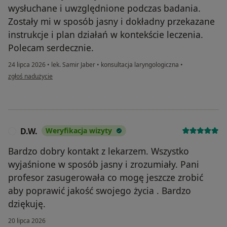
wysłuchane i uwzględnione podczas badania.
Zostały mi w sposób jasny i dokładny przekazane
instrukcje i plan działań w kontekście leczenia.
Polecam serdecznie.
24 lipca 2026
•
lek. Samir Jaber
•
konsultacja laryngologiczna
•
w opinii użytkownika Marika
zgłoś nadużycie
D.W.
Weryfikacja wizyty
D
Bardzo dobry kontakt z lekarzem. Wszystko
wyjaśnione w sposób jasny i zrozumiały. Pani
profesor zasugerowała co mogę jeszcze zrobić
aby poprawić jakość swojego życia . Bardzo
dziękuję.
20 lipca 2026