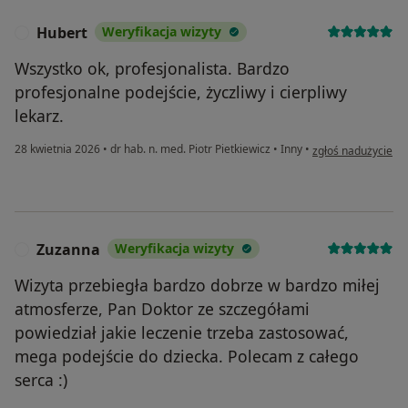
Hubert
Weryfikacja wizyty
H
Wszystko ok, profesjonalista. Bardzo
profesjonalne podejście, życzliwy i cierpliwy
lekarz.
w opinii użytkowni
28 kwietnia 2026
•
dr hab. n. med. Piotr Pietkiewicz
•
Inny
•
zgłoś nadużycie
Zuzanna
Weryfikacja wizyty
Z
Wizyta przebiegła bardzo dobrze w bardzo miłej
atmosferze, Pan Doktor ze szczegółami
powiedział jakie leczenie trzeba zastosować,
mega podejście do dziecka. Polecam z całego
serca :)