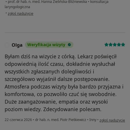
•
prof. dr hab. n. med. Hanna Zielińska-Bliźniewska
•
konsultacja
laryngologiczna
w opinii użytkownika D.W.
•
zgłoś nadużycie
Olga
Weryfikacja wizyty
O
Byłam dziś na wizycie z córką. Lekarz poświęcił
odpowiednią ilość czasu, dokładnie wysłuchał
wszystkich zgłaszanych dolegliwości i
szczegółowo wyjaśnił dalsze postępowanie.
Atmosfera podczas wizyty była bardzo przyjazna i
komfortowa, co pozwoliło czuć się swobodnie.
Duże zaangażowanie, empatia oraz wysoki
poziom wiedzy. Zdecydowanie polecam.
w opinii użytkowni
22 czerwca 2026
•
dr hab. n. med. Piotr Pietkiewicz
•
Inny
•
zgłoś nadużycie