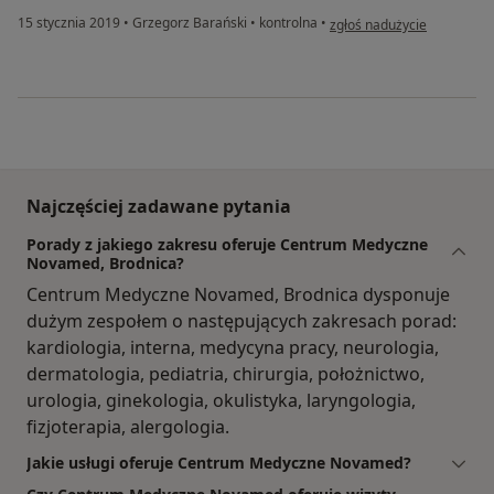
w opinii użytkownika Konto
15 stycznia 2019
•
Grzegorz Barański
•
kontrolna
•
zgłoś nadużycie
Najczęściej zadawane pytania
Porady z jakiego zakresu oferuje Centrum Medyczne
Novamed, Brodnica?
Centrum Medyczne Novamed, Brodnica dysponuje
dużym zespołem o następujących zakresach porad:
kardiologia, interna, medycyna pracy, neurologia,
dermatologia, pediatria, chirurgia, położnictwo,
urologia, ginekologia, okulistyka, laryngologia,
fizjoterapia, alergologia.
Jakie usługi oferuje Centrum Medyczne Novamed?