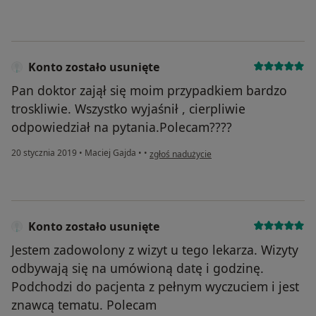
Konto zostało usunięte
Pan doktor zajął się moim przypadkiem bardzo
troskliwie. Wszystko wyjaśnił , cierpliwie
odpowiedział na pytania.Polecam????
w opinii użytkownika Konto zostało usunięt
20 stycznia 2019
•
Maciej Gajda
•
•
zgłoś nadużycie
Konto zostało usunięte
Jestem zadowolony z wizyt u tego lekarza. Wizyty
odbywają się na umówioną datę i godzinę.
Podchodzi do pacjenta z pełnym wyczuciem i jest
znawcą tematu. Polecam