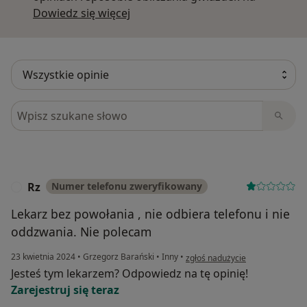
Dowiedz się więcej o opiniach
Dowiedz się więcej
Szukaj w opiniach
Rz
Numer telefonu zweryfikowany
R
Lekarz bez powołania , nie odbiera telefonu i nie
oddzwania. Nie polecam
w opinii użytkownika Rz
23 kwietnia 2024
•
Grzegorz Barański
•
Inny
•
zgłoś nadużycie
Jesteś tym lekarzem? Odpowiedz na tę opinię!
Zarejestruj się teraz