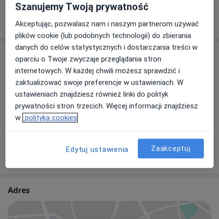
Szanujemy Twoją prywatność
W jaki sposób ustalane są ceny?
Akceptując, pozwalasz nam i naszym partnerom używać
plików cookie (lub podobnych technologii) do zbierania
danych do celów statystycznych i dostarczania treści w
Specjaliści
Sprawdź swoje ubezpieczenie
oparciu o Twoje zwyczaje przeglądania stron
internetowych. W każdej chwili możesz sprawdzić i
Kardiolog
zaktualizować swoje preferencje w ustawieniach. W
ustawieniach znajdziesz również linki do polityk
prywatności stron trzecich. Więcej informacji znajdziesz
w
polityka cookies
dr n. med. Andrzej Krupienicz
Kardiolog
Zaakceptuj
Edytuj ustawienia
4 opinie
Adres