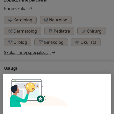
Kogo szukasz?
Kardiolog
Neurolog
Dermatolog
Pediatra
Chirurg
Urolog
Ginekolog
Okulista
Szukaj innej specjalizacji
Usługi
Kardiologia
Konsultacja kardiologiczna