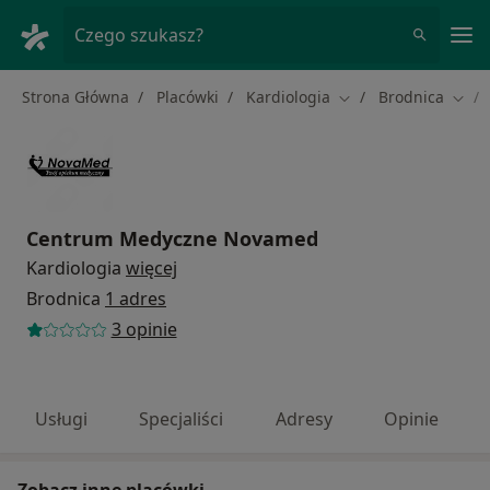
Me
Czego szukasz?
Strona Główna
Placówki
Kardiologia
Brodnica
Zmień miasto
Zmie
Centrum Medyczne Novamed
Kardiologia
więcej
Brodnica
1 adres
3 opinie
Usługi
Specjaliści
Adresy
Opinie
Zobacz inne placówki