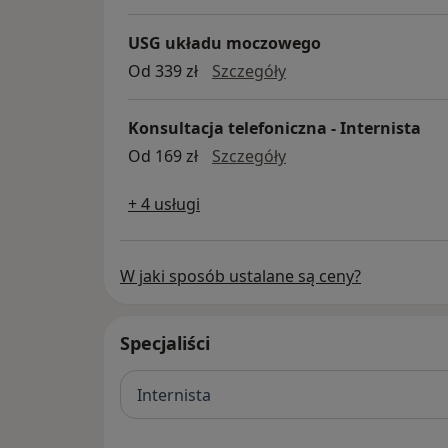
USG układu moczowego
USG układu moczow
Od 339 zł
Szczegóły
Konsultacja telefoniczna - Internista
Konsultacja telefonicz
Od 169 zł
Szczegóły
+ 4 usługi
W jaki sposób ustalane są ceny?
Specjaliści
Internista