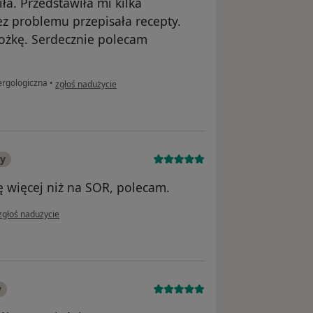
a. Przedstawiła mi kilka
ez problemu przepisała recepty.
ożkę. Serdecznie polecam
w opinii użytkownika MSK
ergologiczna
•
zgłoś nadużycie
ny
 więcej niż na SOR, polecam.
w opinii użytkownika Mateusz
zgłoś nadużycie
y