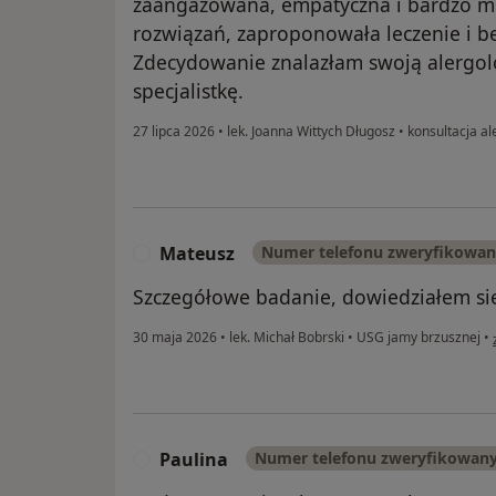
zaangażowana, empatyczna i bardzo mił
rozwiązań, zaproponowała leczenie i b
Zdecydowanie znalazłam swoją alergol
specjalistkę.
27 lipca 2026
•
lek. Joanna Wittych Długosz
•
konsultacja al
Mateusz
Numer telefonu zweryfikowa
M
Szczegółowe badanie, dowiedziałem się
30 maja 2026
•
lek. Michał Bobrski
•
USG jamy brzusznej
•
Paulina
Numer telefonu zweryfikowan
P