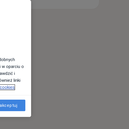
odobnych
i w oparciu o
awdzić i
wnież linki
 cookies
akceptuj
Ginekologia