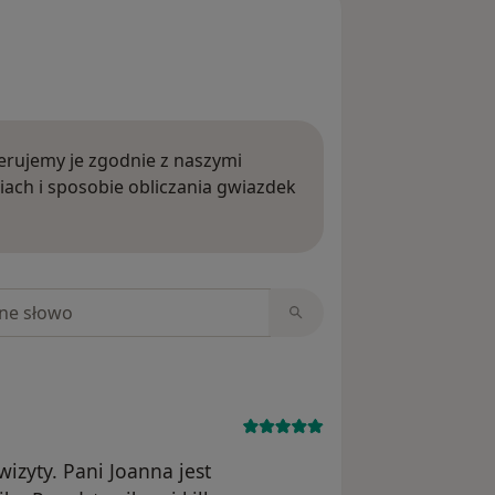
rujemy je zgodnie z naszymi
iach i sposobie obliczania gwiazdek
ięcej o opiniach
niach
izyty. Pani Joanna jest