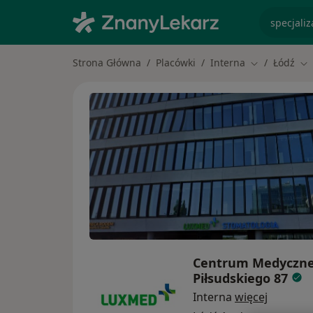
specjaliz
Strona Główna
Placówki
Interna
Łódź
Zmień miasto
Zm
Centrum Medyczne 
Piłsudskiego 87
Interna
więcej