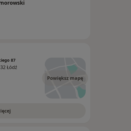
Komorowski
kiego 87
332 Łódź
Powiększ mapę
ięcej