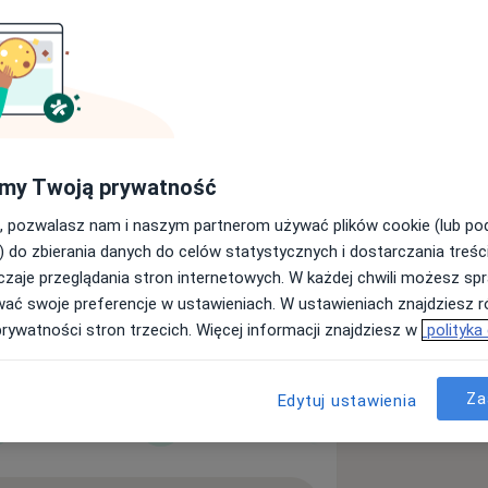
Wyślij wiadomość
my Twoją prywatność
Adresy
Opinie
, pozwalasz nam i naszym partnerom używać plików cookie (lub p
) do zbierania danych do celów statystycznych i dostarczania treśc
zaje przeglądania stron internetowych. W każdej chwili możesz spr
o 79/87 dedykowane jest dla
wać swoje preferencje w ustawieniach. W ustawieniach znajdziesz ró
rnych oraz Porad Telemedycznych.
prywatności stron trzecich. Więcej informacji znajdziesz w
polityka
Pokaż wszystkie
Za
Edytuj ustawienia
Kardiologia
Okulistyka
Laryngologia