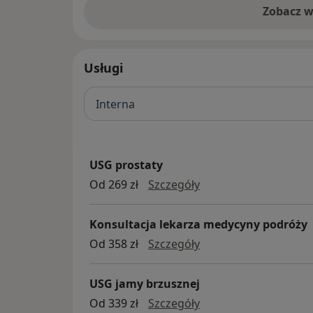
Zobacz w
Usługi
Interna
USG prostaty
USG prostaty
Od 269 zł
Szczegóły
Konsultacja lekarza medycyny podróży
konsultacja lekarza 
Od 358 zł
Szczegóły
USG jamy brzusznej
USG jamy brzusznej
Od 339 zł
Szczegóły