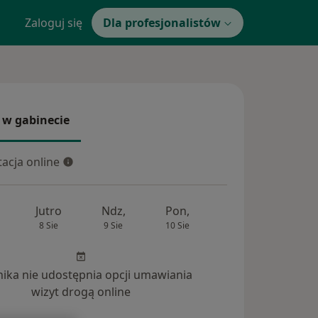
Zaloguj się
Dla profesjonalistów
 w gabinecie
 gabinecie
acja online
cja online
Jutro
Ndz,
Pon,
Wt,
Śr,
8 Sie
9 Sie
10 Sie
11 Sie
12 Si
inika nie udostępnia opcji umawiania
wizyt drogą online