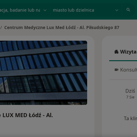
acja, badanie lub nazwisko
miasto lub dzielnica
Centrum Medyczne Lux Med Łódź - Al. Piłsudskiego 87
ień miasto
Wizyta
Wizyta w
Konsult
Konsulta
Dziś
7 Sie
LUX MED Łódź - Al.
Ta kl