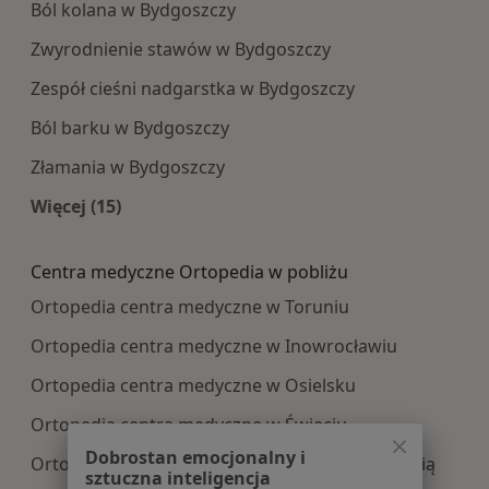
Ból kolana w Bydgoszczy
Zwyrodnienie stawów w Bydgoszczy
Zespół cieśni nadgarstka w Bydgoszczy
Ból barku w Bydgoszczy
Złamania w Bydgoszczy
Więcej (15)
Więcej w kategorii: Najczęście leczone choroby
Centra medyczne Ortopedia w pobliżu
Ortopedia centra medyczne w Toruniu
Ortopedia centra medyczne w Inowrocławiu
Ortopedia centra medyczne w Osielsku
Ortopedia centra medyczne w Świeciu
Dobrostan emocjonalny i
Ortopedia centra medyczne w Nakle nad Notecią
sztuczna inteligencja