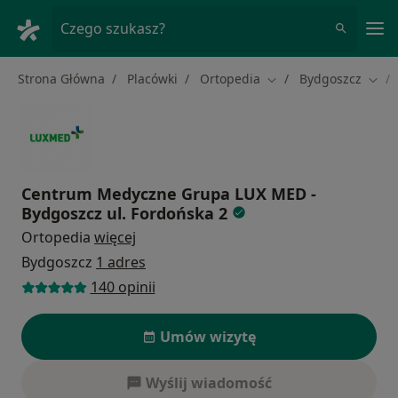
Me
Czego szukasz?
Strona Główna
Placówki
Ortopedia
Bydgoszcz
Zmień miasto
Zmie
Centrum Medyczne Grupa LUX MED -
Bydgoszcz ul. Fordońska 2
Ortopedia
więcej
Bydgoszcz
1 adres
140 opinii
Umów wizytę
Wyślij wiadomość