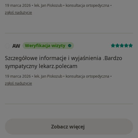
19 marca 2026
•
lek. Jan Piskozub
•
konsultacja ortopedyczna
•
w opinii użytkownika Vira Vitkovska
zgłoś nadużycie
AW
Weryfikacja wizyty
A
Szczegółowe informacje i wyjaśnienia .Bardzo
sympatyczny lekarz.polecam
19 marca 2026
•
lek. Jan Piskozub
•
konsultacja ortopedyczna
•
w opinii użytkownika AW
zgłoś nadużycie
Zobacz więcej