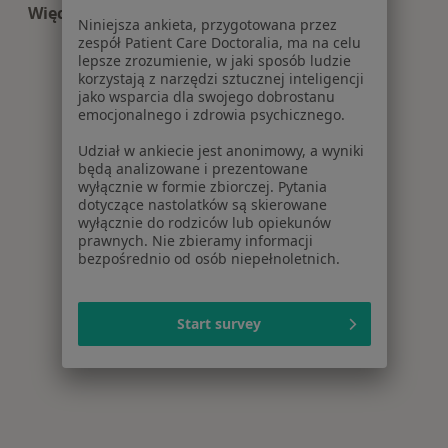
Więcej (8)
Niniejsza ankieta, przygotowana przez
Więcej w kategorii: Centra medyczne Ortopedia 
zespół Patient Care Doctoralia, ma na celu
lepsze zrozumienie, w jaki sposób ludzie
korzystają z narzędzi sztucznej inteligencji
jako wsparcia dla swojego dobrostanu
emocjonalnego i zdrowia psychicznego.
Udział w ankiecie jest anonimowy, a wyniki
będą analizowane i prezentowane
wyłącznie w formie zbiorczej. Pytania
dotyczące nastolatków są skierowane
wyłącznie do rodziców lub opiekunów
prawnych. Nie zbieramy informacji
bezpośrednio od osób niepełnoletnich.
Start survey