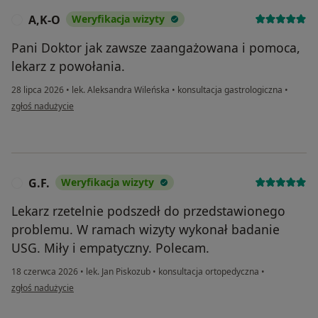
A,K-O
Weryfikacja wizyty
A
Pani Doktor jak zawsze zaangażowana i pomoca,
lekarz z powołania.
28 lipca 2026
•
lek. Aleksandra Wileńska
•
konsultacja gastrologiczna
•
w opinii użytkownika A,K-O
zgłoś nadużycie
G.F.
Weryfikacja wizyty
G
Lekarz rzetelnie podszedł do przedstawionego
problemu. W ramach wizyty wykonał badanie
USG. Miły i empatyczny. Polecam.
18 czerwca 2026
•
lek. Jan Piskozub
•
konsultacja ortopedyczna
•
w opinii użytkownika G.F.
zgłoś nadużycie