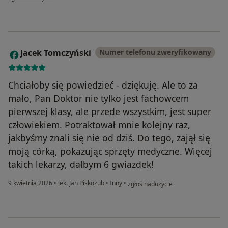
Jacek Tomczyński
Numer telefonu zweryfikowany
J
Chciałoby się powiedzieć - dziękuję. Ale to za
mało, Pan Doktor nie tylko jest fachowcem
pierwszej klasy, ale przede wszystkim, jest super
człowiekiem. Potraktował mnie kolejny raz,
jakbyśmy znali się nie od dziś. Do tego, zajął się
moją córką, pokazując sprzęty medyczne. Więcej
takich lekarzy, dałbym 6 gwiazdek!
w opinii użytkownika Jacek Tomczyń
9 kwietnia 2026
•
lek. Jan Piskozub
•
Inny
•
zgłoś nadużycie