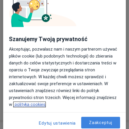
Konsultacja kardiologiczna
konsultacja kardiologiczna
Od 329 zł
Szczegóły
Umów
Szanujemy Twoją prywatność
Akceptując, pozwalasz nam i naszym partnerom używać
Konsultacja laryngologiczna
plików cookie (lub podobnych technologii) do zbierania
konsultacja laryngologiczna
Od 319 zł
Szczegóły
danych do celów statystycznych i dostarczania treści w
oparciu o Twoje zwyczaje przeglądania stron
Umów
internetowych. W każdej chwili możesz sprawdzić i
zaktualizować swoje preferencje w ustawieniach. W
+ 32 usługi
ustawieniach znajdziesz również linki do polityk
prywatności stron trzecich. Więcej informacji znajdziesz
w
polityka cookies
W jaki sposób ustalane są ceny?
Zaakceptuj
Edytuj ustawienia