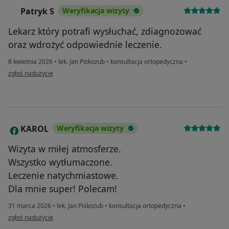
Patryk S
Weryfikacja wizyty
P
Lekarz który potrafi wysłuchać, zdiagnozować
oraz wdrożyć odpowiednie leczenie.
8 kwietnia 2026
•
lek. Jan Piskozub
•
konsultacja ortopedyczna
•
w opinii użytkownika Patryk S
zgłoś nadużycie
KAROL
Weryfikacja wizyty
K
Wizyta w miłej atmosferze.
Wszystko wytłumaczone.
Leczenie natychmiastowe.
Dla mnie super! Polecam!
31 marca 2026
•
lek. Jan Piskozub
•
konsultacja ortopedyczna
•
w opinii użytkownika KAROL
zgłoś nadużycie