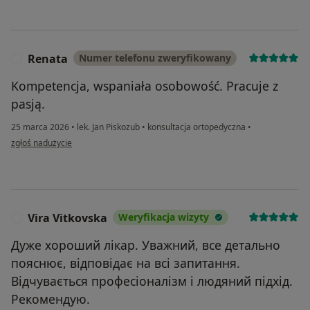
Renata
Numer telefonu zweryfikowany
R
Kompetencja, wspaniała osobowość. Pracuje z
pasją.
25 marca 2026
•
lek. Jan Piskozub
•
konsultacja ortopedyczna
•
w opinii użytkownika Renata
zgłoś nadużycie
Vira Vitkovska
Weryfikacja wizyty
V
Дуже хороший лікар. Уважний, все детально
пояснює, відповідає на всі запитання.
Відчувається професіоналізм і людяний підхід.
Рекомендую.