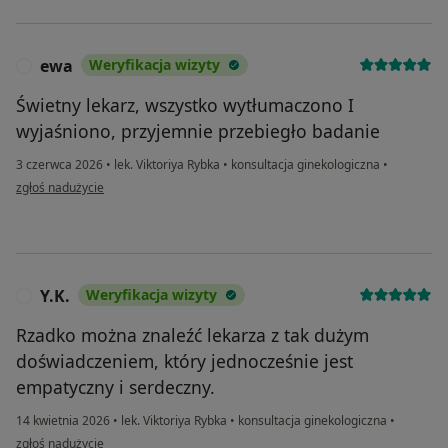
ewa
Weryfikacja wizyty
E
Świetny lekarz, wszystko wytłumaczono I
wyjaśniono, przyjemnie przebiegło badanie
3 czerwca 2026
•
lek. Viktoriya Rybka
•
konsultacja ginekologiczna
•
w opinii użytkownika ewa
zgłoś nadużycie
Y.K.
Weryfikacja wizyty
Y
Rzadko można znaleźć lekarza z tak dużym
doświadczeniem, który jednocześnie jest
empatyczny i serdeczny.
14 kwietnia 2026
•
lek. Viktoriya Rybka
•
konsultacja ginekologiczna
•
w opinii użytkownika Y.K.
zgłoś nadużycie