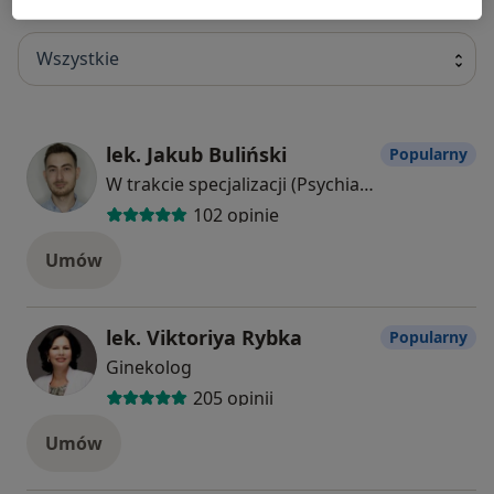
Specjaliści
Wszystkie
lek. Jakub Buliński
Popularny
W trakcie specjalizacji (Psychiatra)
102 opinie
Umów
lek. Viktoriya Rybka
Popularny
Ginekolog
205 opinii
Umów