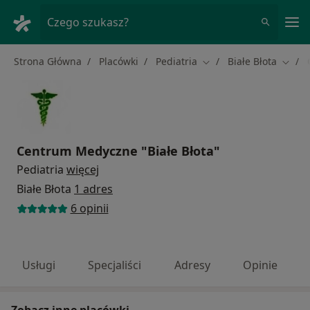
Me
Czego szukasz?
Strona Główna
Placówki
Pediatria
Białe Błota
Zmień miasto
Zmień
Centrum Medyczne "Białe Błota"
Pediatria
więcej
Białe Błota
1 adres
6 opinii
Usługi
Specjaliści
Adresy
Opinie
Zobacz inne placówki