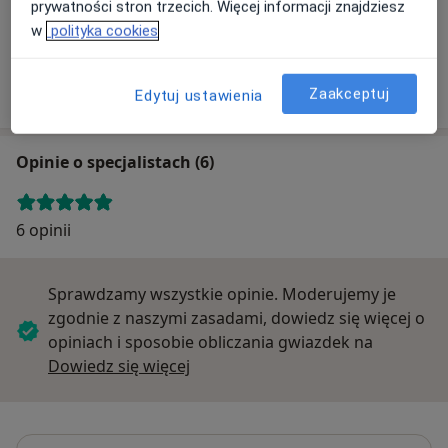
prywatności stron trzecich. Więcej informacji znajdziesz
w
polityka cookies
Centrum Medyczne "Białe Błota"
Szubińska 87b, Białe Błota
Zaakceptuj
Edytuj ustawienia
Opinie o specjalistach (6)
6 opinii
Sprawdzamy wszystkie opinie. Moderujemy je
zgodnie z naszymi zasadami, dowiedz się więcej o
opiniach i sposobie obliczania gwiazdek na
Dowiedz się więcej o opiniach
Dowiedz się więcej