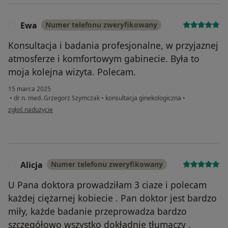
Ewa
Numer telefonu zweryfikowany
E
Konsultacja i badania profesjonalne, w przyjaznej
atmosferze i komfortowym gabinecie. Była to
moja kolejna wizyta. Polecam.
15 marca 2025
•
dr n. med. Grzegorz Szymczak
•
konsultacja ginekologiczna
•
w opinii użytkownika Ewa
zgłoś nadużycie
Alicja
Numer telefonu zweryfikowany
A
U Pana doktora prowadziłam 3 ciaze i polecam
każdej ciężarnej kobiecie . Pan doktor jest bardzo
miły, każde badanie przeprowadza bardzo
szczegółowo wszystko dokładnie tłumaczy .