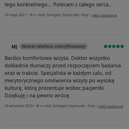
tego konkretnego... Polecam z całego serca...
w opinii użytkownika Ew
29 maja 2021
•
dr n. med. Grzegorz Szymczak
•
Inny
•
zgłoś nadużycie
MJ
Numer telefonu zweryfikowany
M
Bardzo komfortowa wizyta. Doktor wszystko
dokładnie tłumaczy przed rozpoczęciem badania
oraz w trakcie. Specjalista w każdym calu, od
merytorycznego omówienia wizyty po wysoką
kulturę, którą prezentuje wobec pacjentki.
Dziękuję i na pewno wrócę.
w opinii użytkownik
30 września 2020
•
dr n. med. Grzegorz Szymczak
•
Inny
•
zgłoś nadużycie