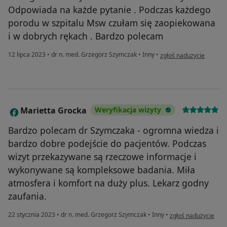
Odpowiada na każde pytanie . Podczas każdego
porodu w szpitalu Msw czułam się zaopiekowana
i w dobrych rękach . Bardzo polecam
w opinii użytkownika Ali
12 lipca 2023
•
dr n. med. Grzegorz Szymczak
•
Inny
•
zgłoś nadużycie
Marietta Grocka
Weryfikacja wizyty
M
Bardzo polecam dr Szymczaka - ogromna wiedza i
bardzo dobre podejście do pacjentów. Podczas
wizyt przekazywane są rzeczowe informacje i
wykonywane są kompleksowe badania. Miła
atmosfera i komfort na duży plus. Lekarz godny
zaufania.
w opinii użytkownik
22 stycznia 2023
•
dr n. med. Grzegorz Szymczak
•
Inny
•
zgłoś nadużycie