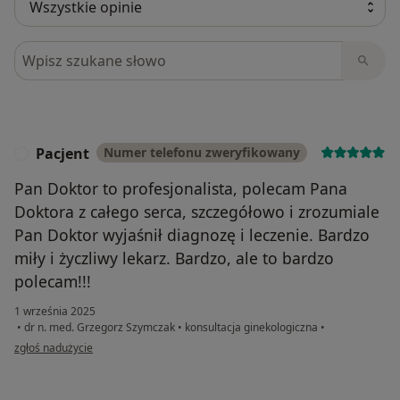
Szukaj w opiniach
Pacjent
Numer telefonu zweryfikowany
P
Pan Doktor to profesjonalista, polecam Pana
Doktora z całego serca, szczegółowo i zrozumiale
Pan Doktor wyjaśnił diagnozę i leczenie. Bardzo
miły i życzliwy lekarz. Bardzo, ale to bardzo
polecam!!!
1 września 2025
•
dr n. med. Grzegorz Szymczak
•
konsultacja ginekologiczna
•
w opinii użytkownika Pacjent
zgłoś nadużycie