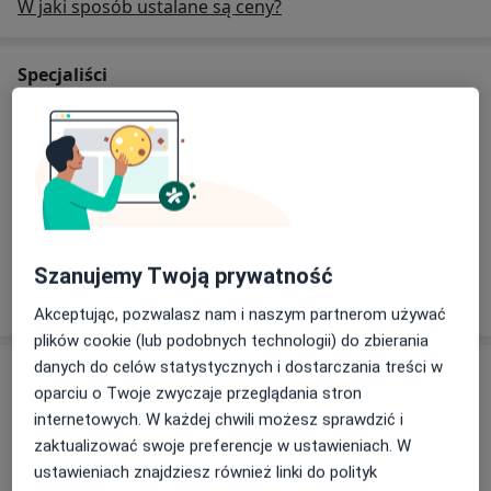
W jaki sposób ustalane są ceny?
Specjaliści
Pediatra
dr Małgorzata Barkowska-Czerniak
Pediatra
Szanujemy Twoją prywatność
3 opinie
Akceptując, pozwalasz nam i naszym partnerom używać
plików cookie (lub podobnych technologii) do zbierania
danych do celów statystycznych i dostarczania treści w
Adres
oparciu o Twoje zwyczaje przeglądania stron
internetowych. W każdej chwili możesz sprawdzić i
zaktualizować swoje preferencje w ustawieniach. W
Powiększ mapę
ustawieniach znajdziesz również linki do polityk