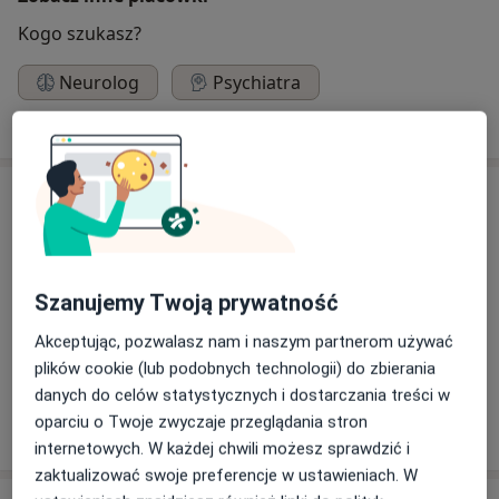
Kogo szukasz?
Neurolog
Psychiatra
Szukaj innej specjalizacji
O nas
Naszą misją jest tworzenie miejsca, w którym każdy
pacjent jest najważniejszy. W codziennej pracy
kierujemy się etyką zawodową, uczciwością oraz
Szanujemy Twoją prywatność
wzajemnym szacunkiem. Dzięki temu oferujemy
zindywidualizowane plany leczenia, w których
Akceptując, pozwalasz nam i naszym partnerom używać
wykorzystywane są najnowocześniejsze, bezpieczne
plików cookie (lub podobnych technologii) do zbierania
terapie, oparte na produktach, tworzonych na bazie
danych do celów statystycznych i dostarczania treści w
O nas
medycznych konopi.
więcej
oparciu o Twoje zwyczaje przeglądania stron
internetowych. W każdej chwili możesz sprawdzić i
„Canformed” powstał aby wspierać wszystkich tych,
zaktualizować swoje preferencje w ustawieniach. W