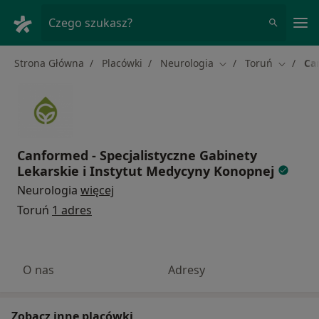
Me
Czego szukasz?
Strona Główna
Placówki
Neurologia
Toruń
Ca
Zmień miasto
Zmień m
Canformed - Specjalistyczne Gabinety
Lekarskie i Instytut Medycyny Konopnej
Neurologia
więcej
Toruń
1 adres
O nas
Adresy
Zobacz inne placówki