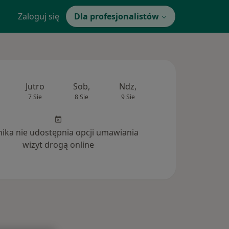
Zaloguj się
Dla profesjonalistów
Jutro
Sob,
Ndz,
Pon,
Wt,
7 Sie
8 Sie
9 Sie
10 Sie
11 Si
inika nie udostępnia opcji umawiania
wizyt drogą online