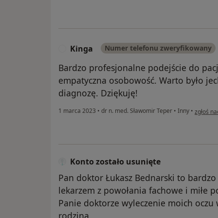
Kinga
Numer telefonu zweryfikowany
K
Bardzo profesjonalne podejście do pac
empatyczna osobowość. Warto było jech
diagnozę. Dziękuję!
w opinii
1 marca 2023
•
dr n. med. Sławomir Teper
•
Inny
•
zgłoś na
Konto zostało usunięte
Pan doktor Łukasz Bednarski to bardzo 
lekarzem z powołania fachowe i miłe po
Panie doktorze wyleczenie moich oczu w
rodzina