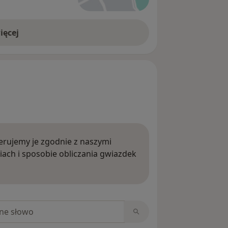
ięcej
rujemy je zgodnie z naszymi
iach i sposobie obliczania gwiazdek
ięcej o opiniach
niach