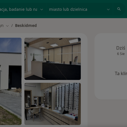
acja, badanie lub nazwisko
miasto lub dzielnica
yn
Beskidmed
sto
Zmień miasto
Dziś
6 Sie
Ta kl