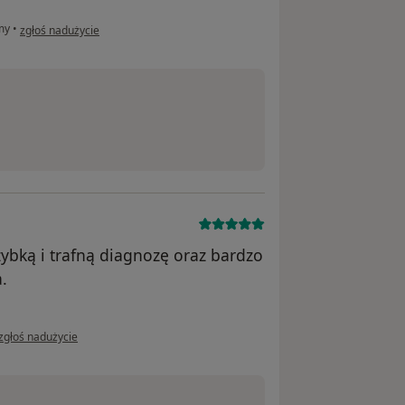
w opinii użytkownika Konto zostało usunięte
my
•
zgłoś nadużycie
ybką i trafną diagnozę oraz bardzo
.
w opinii użytkownika Konto zostało usunięte
zgłoś nadużycie