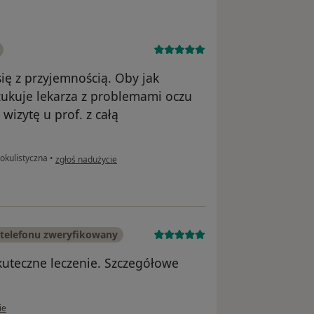
się z przyjemnością. Oby jak
oszukuje lekarza z problemami oczu
wizytę u prof. z całą
w opinii użytkownika Joanna
okulistyczna
•
zgłoś nadużycie
telefonu zweryfikowany
kuteczne leczenie. Szczegółowe
kownika Bożena Hoffmann-Lizończyk
ie