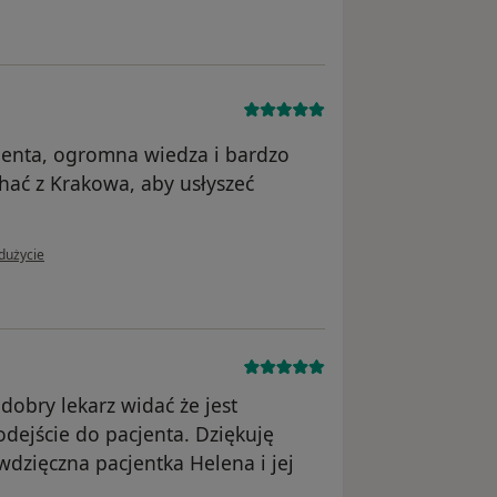
jenta, ogromna wiedza i bardzo
ać z Krakowa, aby usłyszeć
 użytkownika Kinga
dużycie
dobry lekarz widać że jest
dejście do pacjenta. Dziękuję
dzięczna pacjentka Helena i jej