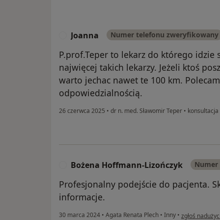
Joanna
Numer telefonu zweryfikowany
J
P.prof.Teper to lekarz do którego idzie 
najwięcej takich lekarzy. Jeżeli ktoś p
warto jechac nawet te 100 km. Polecam 
odpowiedzialnością.
26 czerwca 2025
•
dr n. med. Sławomir Teper
•
konsultacja 
Bożena Hoffmann-Lizończyk
Numer 
B
Profesjonalny podejście do pacjenta. S
informacje.
w opinii użyt
30 marca 2024
•
Agata Renata Plech
•
Inny
•
zgłoś nadużyc