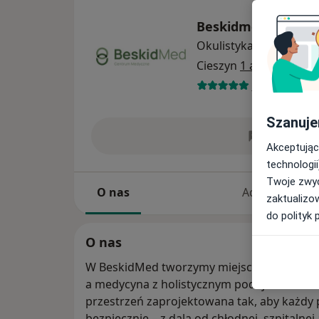
Beskidmed
Okulistyka
więcej
Cieszyn
1 adres
5 opinii
Szanuje
Wyślij w
Akceptując
technologii
Twoje zwyc
O nas
Adresy
zaktualizo
do polityk 
O nas
W BeskidMed tworzymy miejsce, w którym z
a medycyna z holistycznym podejściem. Nas
przestrzeń zaprojektowana tak, aby każdy 
bezpiecznie – z dala od chłodnej, szpitalne