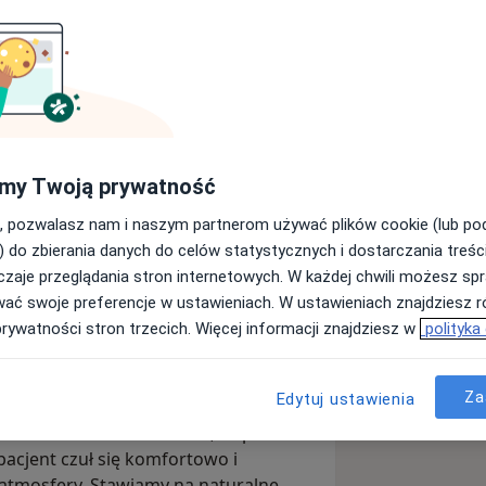
my Twoją prywatność
iadomość
, pozwalasz nam i naszym partnerom używać plików cookie (lub p
) do zbierania danych do celów statystycznych i dostarczania treśc
zaje przeglądania stron internetowych. W każdej chwili możesz spr
Opinie
wać swoje preferencje w ustawieniach. W ustawieniach znajdziesz ró
prywatności stron trzecich. Więcej informacji znajdziesz w
polityka
Za
Edytuj ustawienia
drowie spotyka się ze świadomością,
za klinika to nowoczesna, ciepła
pacjent czuł się komfortowo i
j atmosfery. Stawiamy na naturalne