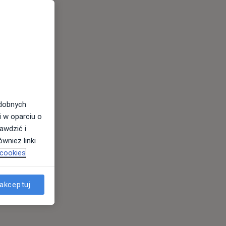
odobnych
i w oparciu o
awdzić i
wnież linki
 cookies
akceptuj