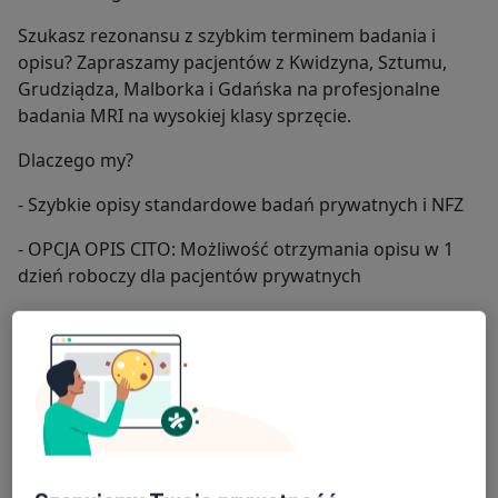
Szukasz rezonansu z szybkim terminem badania i
opisu? Zapraszamy pacjentów z Kwidzyna, Sztumu,
Grudziądza, Malborka i Gdańska na profesjonalne
badania MRI na wysokiej klasy sprzęcie.
Dlaczego my?
- Szybkie opisy standardowe badań prywatnych i NFZ
- OPCJA OPIS CITO: Możliwość otrzymania opisu w 1
dzień roboczy dla pacjentów prywatnych
- Krótkie terminy: Jeśli w Gdańsku lub Grudziądzu
kolejki są zbyt długie, u nas wykonasz badanie dużo
szybciej.
- Badania NFZ i Prywatne: Realizujemy skierowania w
ramach kontraktu z NFZ oraz badania komercyjne
(krótkie terminy).