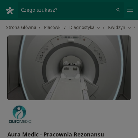
Me
Czego szukasz?
Strona Główna
Placówki
Diagnostyka
Kwidzyn
Zmień miasto
Zmie
Aura Medic - Pracownia Rezonansu