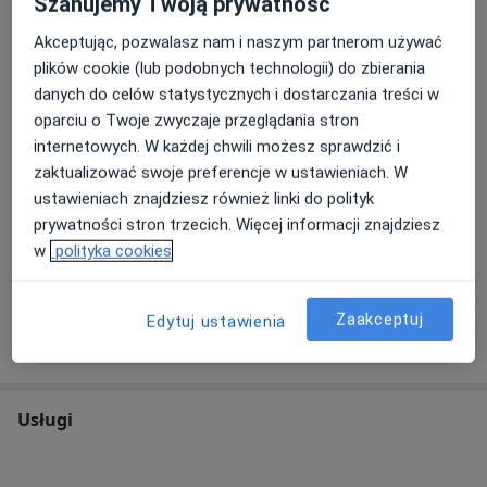
Szanujemy Twoją prywatność
Tel. 55 629 65 65
Akceptując, pozwalasz nam i naszym partnerom używać
Aura Medic zajmuje się specjalistyczną działalnością w
plików cookie (lub podobnych technologii) do zbierania
zakresie diagnostyki obrazowej. Prowadzimy sieć
danych do celów statystycznych i dostarczania treści w
pracowni diagnostycznych rezonansu
oparciu o Twoje zwyczaje przeglądania stron
magnetycznego, świadczących usługi dla pacjentów i
internetowych. W każdej chwili możesz sprawdzić i
jednostek służby zdrowia.
zaktualizować swoje preferencje w ustawieniach. W
ustawieniach znajdziesz również linki do polityk
O nas
więcej
prywatności stron trzecich. Więcej informacji znajdziesz
Nasze specjalizacje
Pokaż wszystkie
w
polityka cookies
Zaakceptuj
Edytuj ustawienia
Zobacz więcej
Usługi