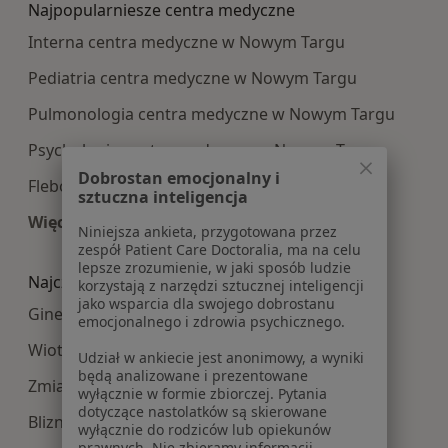
Najpopularniesze centra medyczne
Interna centra medyczne w Nowym Targu
Pediatria centra medyczne w Nowym Targu
Pulmonologia centra medyczne w Nowym Targu
Psychologia centra medyczne w Nowym Targu
Dobrostan emocjonalny i
Flebologia centra medyczne w Nowym Targu
sztuczna inteligencja
Więcej (9)
Niniejsza ankieta, przygotowana przez
Więcej w kategorii: Najpopularniesze centra m
zespół Patient Care Doctoralia, ma na celu
lepsze zrozumienie, w jaki sposób ludzie
Najczęście leczone choroby
korzystają z narzędzi sztucznej inteligencji
jako wsparcia dla swojego dobrostanu
Ginekomastia w Nowym Targu
emocjonalnego i zdrowia psychicznego.
Wiotkość skóry w Nowym Targu
Udział w ankiecie jest anonimowy, a wyniki
będą analizowane i prezentowane
Zmiany skórne w Nowym Targu
wyłącznie w formie zbiorczej. Pytania
dotyczące nastolatków są skierowane
Blizny w Nowym Targu
wyłącznie do rodziców lub opiekunów
prawnych. Nie zbieramy informacji