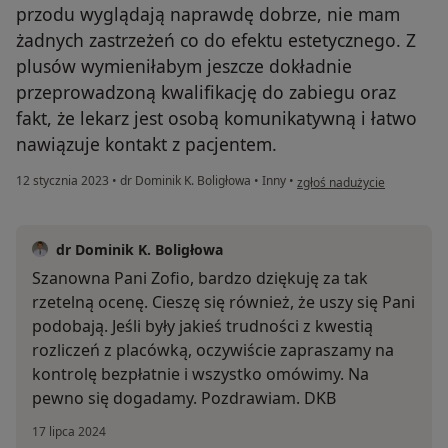
przodu wyglądają naprawdę dobrze, nie mam
żadnych zastrzeżeń co do efektu estetycznego. Z
plusów wymieniłabym jeszcze dokładnie
przeprowadzoną kwalifikację do zabiegu oraz
fakt, że lekarz jest osobą komunikatywną i łatwo
nawiązuje kontakt z pacjentem.
w opinii użytkownika Zofia
12 stycznia 2023
•
dr Dominik K. Boligłowa
•
Inny
•
zgłoś nadużycie
dr Dominik K. Boligłowa
Szanowna Pani Zofio, bardzo dziękuję za tak
rzetelną ocenę. Cieszę się również, że uszy się Pani
podobają. Jeśli były jakieś trudności z kwestią
rozliczeń z placówką, oczywiście zapraszamy na
kontrolę bezpłatnie i wszystko omówimy. Na
pewno się dogadamy. Pozdrawiam. DKB
17 lipca 2024