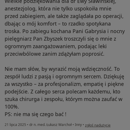
Wielkie podziękowania dla dr Ewy Sławińskiej,
anestezjolog, która nie tylko uspokoiła mnie
przed zabiegiem, ale także zaglądała po operacji,
dbając o mój komfort – to rzadko spotykana
troska. Po zabiegu kochana Pani Gabrysia i nocny
pielęgniarz Pan Zbyszek troszczyli się o mnie z
ogromnym zaangażowaniem, podając leki
przeciwbólowe zanim zdążyłam poprosić.
Nie mam słów, by wyrazić moją wdzięczność. To
zespół ludzi z pasją i ogromnym sercem. Dziękuję
za wszystko – za profesjonalizm, empatię i piękne
podejście. Z całego serca polecam każdemu, kto
szuka chirurga i zespołu, którym można zaufać w
100%.
PS: nie ma się czego bać !
w opinii użytkownika P..
21 lipca 2025
•
dr n. med. Łukasz Warchoł
•
Inny
•
zgłoś nadużycie