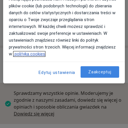
Aleja Tysiąclecia 111, 34-400 Nowy Targ
plików cookie (lub podobnych technologii) do zbierania
Numer telefonu
danych do celów statystycznych i dostarczania treści w
+482
... ·
Pokaż numer telefonu
oparciu o Twoje zwyczaje przeglądania stron
internetowych. W każdej chwili możesz sprawdzić i
Zobacz więcej
zaktualizować swoje preferencje w ustawieniach. W
ustawieniach znajdziesz również linki do polityk
prywatności stron trzecich. Więcej informacji znajdziesz
w
polityka cookies
Opinie o specjalistach (9)
Zaakceptuj
Edytuj ustawienia
9 opinii
Sprawdzamy wszystkie opinie. Moderujemy je
zgodnie z naszymi zasadami, dowiedz się więcej o
opiniach i sposobie obliczania gwiazdek na
Dowiedz się więcej o opiniach
Dowiedz się więcej