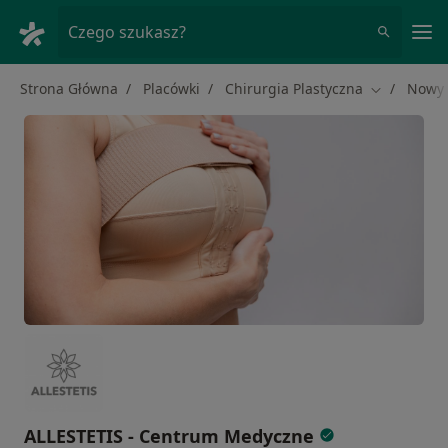
Me
Czego szukasz?
Strona Główna
Placówki
Chirurgia Plastyczna
Nowy 
Zmień mias
ALLESTETIS - Centrum Medyczne