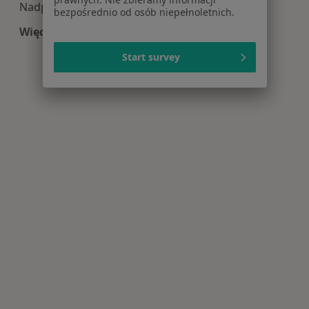
Nadpotliwość w Nowym Targu
bezpośrednio od osób niepełnoletnich.
Więcej (4)
Więcej w kategorii: Najczęście leczone choroby
Start survey