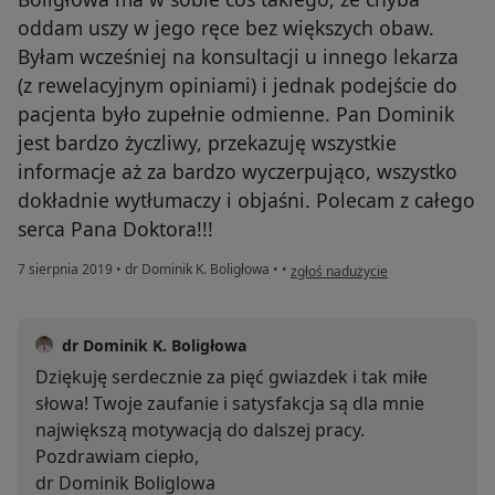
oddam uszy w jego ręce bez większych obaw.
Byłam wcześniej na konsultacji u innego lekarza
(z rewelacyjnym opiniami) i jednak podejście do
pacjenta było zupełnie odmienne. Pan Dominik
jest bardzo życzliwy, przekazuję wszystkie
informacje aż za bardzo wyczerpująco, wszystko
dokładnie wytłumaczy i objaśni. Polecam z całego
serca Pana Doktora!!!
w opinii użytkownika Konto został
7 sierpnia 2019
•
dr Dominik K. Boligłowa
•
•
zgłoś nadużycie
dr Dominik K. Boligłowa
Dziękuję serdecznie za pięć gwiazdek i tak miłe
słowa! Twoje zaufanie i satysfakcja są dla mnie
największą motywacją do dalszej pracy.
Pozdrawiam ciepło,
dr Dominik Boliglowa