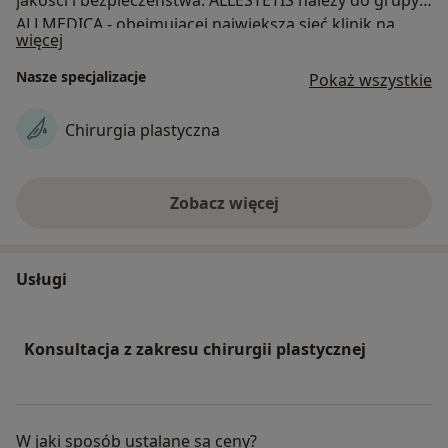
ALLMEDICA - obejmującej największą sieć klinik na
O nas
więcej
terenie Podhala, oferujących pełne spektrum usług
medycznych.
Nasze specjalizacje
Pokaż wszystkie
Chirurgia plastyczna
Zobacz więcej
Usługi
Konsultacja z zakresu chirurgii plastycznej
W jaki sposób ustalane są ceny?