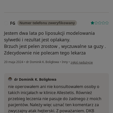
FG
Numer telefonu zweryfikowany
F
Jestem dwa lata po liposukcji modelowania
sylwetki i rezultat jest oplakany.
Brzuch jest pelen zrostow , wyczuwalne sa guzy .
Zdecydownie nie polecam tego lekarza
w opinii użytkownika FG
20 maja 2024
•
dr Dominik K. Boligłowa
•
Inny
•
zgłoś nadużycie
dr Dominik K. Boligłowa
nie operowałem ani nie konsultowałem osoby o
takich inicjałach w klinice Allestetis. Również
przebieg leczenia nie pasuje do żadnego z moich
pacjentów. Należy więc uznać ten komentarz za
zwyczajny atak hejterski. Z poważaniem. DKB