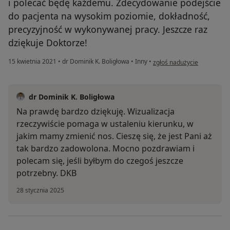
i polecać będę każdemu. Zdecydowanie podejście
do pacjenta na wysokim poziomie, dokładność,
precyzyjność w wykonywanej pracy. Jeszcze raz
dziękuje Doktorze!
w opinii użytkownika Pacje
15 kwietnia 2021
•
dr Dominik K. Boligłowa
•
Inny
•
zgłoś nadużycie
dr Dominik K. Boligłowa
Na prawdę bardzo dziękuję. Wizualizacja
rzeczywiście pomaga w ustaleniu kierunku, w
jakim mamy zmienić nos. Cieszę się, że jest Pani aż
tak bardzo zadowolona. Mocno pozdrawiam i
polecam się, jeśli byłbym do czegoś jeszcze
potrzebny. DKB
28 stycznia 2025