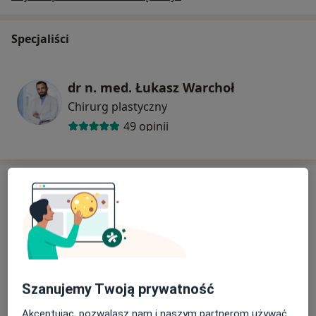
Specjaliści
dr n. med. Łukasz Warchoł
Chirurg plastyczny
49 opinii
Adres
Powiększ mapę
Szanujemy Twoją prywatność
ALLESTETIS - Centrum Medyczne
Akceptując, pozwalasz nam i naszym partnerom używać