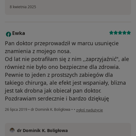
8 kwietnia 2025
Ewka
E
Pan doktor przeprowadził w marcu usunięcie
znamienia z mojego nosa.
Od lat nie potrafiłam się z nim ,,zaprzyjaźnić", ale
również nie było ono bezpieczne dla zdrowia.
Pewnie to jeden z prostszych zabiegów dla
takiego chirurga, ale efekt jest wspaniały, blizna
jest tak drobna jak obiecał pan doktor.
Pozdrawiam serdecznie i bardzo dziękuję
w opinii użytkownika Ewka
26 lipca 2019
•
dr Dominik K. Boligłowa
•
•
zgłoś nadużycie
dr Dominik K. Boligłowa