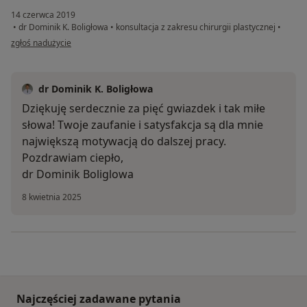
14 czerwca 2019
•
dr Dominik K. Boligłowa
•
konsultacja z zakresu chirurgii plastycznej
•
w opinii użytkownika Konto zostało usunięte
zgłoś nadużycie
dr Dominik K. Boligłowa
Dziękuję serdecznie za pięć gwiazdek i tak miłe
słowa! Twoje zaufanie i satysfakcja są dla mnie
największą motywacją do dalszej pracy.
Pozdrawiam ciepło,
dr Dominik Boliglowa
8 kwietnia 2025
Najczęściej zadawane pytania