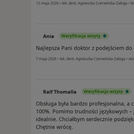
12 maja 2026
•
lek. dent. Agnieszka Czerwińska-Załoga
•
le
Ania
Weryfikacja wizyty
A
Najlepsza Pani doktor z podejściem do
7 maja 2026
•
lek. dent. Agnieszka Czerwińska-Załoga
•
wiz
Ralf Thomalla
Weryfikacja wizyty
R
Obsługa była bardzo profesjonalna, a ce
100%. Pomimo trudności językowych – 
idealnie. Chciałbym serdecznie podzięk
Chętnie wrócę.