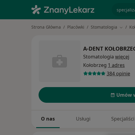
specjaliz
Strona Główna
Placówki
Stomatologia
Ko
Zmień 
A-DENT KOŁOBRZE
Stomatologia
więcej
Kołobrzeg
1 adres
384 opinie
Umów w
O nas
Usługi
Specjaliści