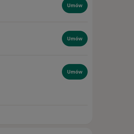
Umów
ólem zęba
Umów
ytowe
Umów