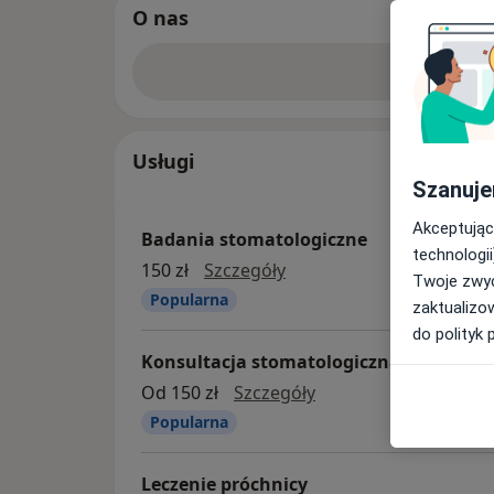
O nas
Zobacz w
Usługi
Szanuje
Akceptując
Badania stomatologiczne
technologii
badania stomatologiczn
150 zł
Szczegóły
Twoje zwyc
Popularna
zaktualizo
do polityk 
Konsultacja stomatologiczna
Konsultacja stomatol
Od 150 zł
Szczegóły
Popularna
Leczenie próchnicy