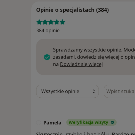
Opinie o specjalistach (384)
384 opinie
Sprawdzamy wszystkie opinie. Mode
zasadami, dowiedz się więcej o opin
Dowiedz się w
na
Dowiedz się więcej
Szukaj w opi
Pamela
Weryfikacja wizyty
P
Skutecznie, szybko i bez bólu. Bardzo 