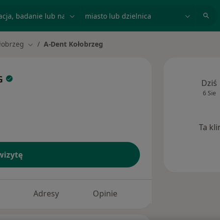
acja, badanie lub nazwisko
miasto lub dzielnica
łobrzeg
A-Dent Kołobrzeg
miasto
Zmień miasto
G
Dziś
6 Sie
Ta kl
izytę
Adresy
Opinie