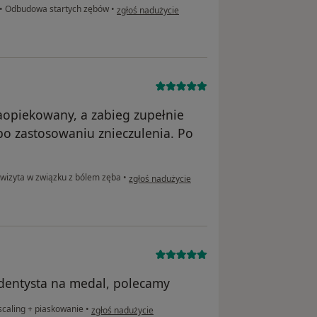
w opinii użytkownika Ralf Thomalla
•
Odbudowa startych zębów
•
zgłoś nadużycie
zaopiekowany, a zabieg zupełnie
o zastosowaniu znieczulenia. Po
w opinii użytkownika Krzysiek
wizyta w związku z bólem zęba
•
zgłoś nadużycie
dentysta na medal, polecamy
w opinii użytkownika Wiesława
caling + piaskowanie
•
zgłoś nadużycie