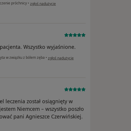
w opinii użytkownika Olena Ch
czenie próchnicy
•
zgłoś nadużycie
 pacjenta. Wszystko wyjaśnione.
w opinii użytkownika Ania
yta w związku z bólem zęba
•
zgłoś nadużycie
l leczenia został osiągnięty w
jestem Niemcem – wszystko poszło
ować pani Agnieszce Czerwińskiej.