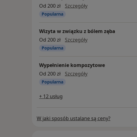
leczenie próchnicy
Od 200 zł
Szczegóły
Popularna
Wizyta w związku z bólem zęba
wizyta w związku z b
Od 200 zł
Szczegóły
Popularna
Wypełnienie kompozytowe
wypełnienie kompoz
Od 200 zł
Szczegóły
Popularna
+ 12 usług
W jaki sposób ustalane są ceny?