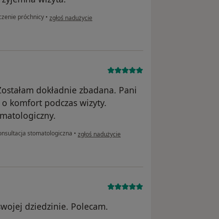
w opinii użytkownika Pamela
czenie próchnicy
•
zgłoś nadużycie
Zostałam dokładnie zbadana. Pani
 o komfort podczas wizyty.
matologiczny.
w opinii użytkownika Justyna
nsultacja stomatologiczna
•
zgłoś nadużycie
swojej dziedzinie. Polecam.