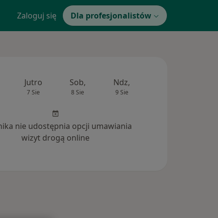
Zaloguj się
Dla profesjonalistów
Jutro
Sob,
Ndz,
Pon,
Wt,
7 Sie
8 Sie
9 Sie
10 Sie
11 Si
inika nie udostępnia opcji umawiania
wizyt drogą online