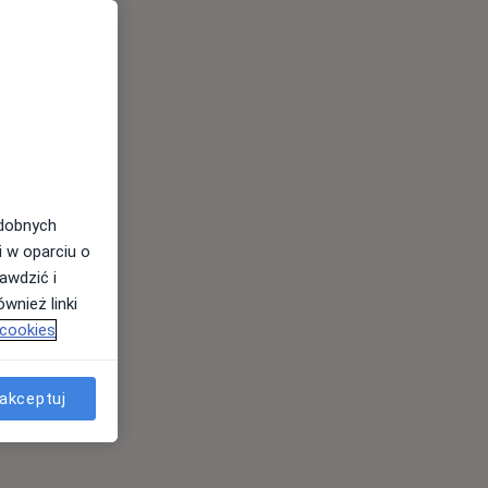
odobnych
i w oparciu o
awdzić i
wnież linki
 cookies
akceptuj