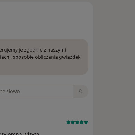
rujemy je zgodnie z naszymi
iach i sposobie obliczania gwiazdek
ięcej o opiniach
niach
przyjemna wizyta.