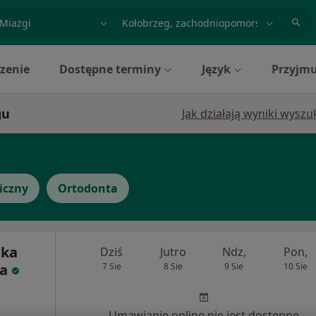
acja, badanie lub nazwisko
miasto lub dzielnica
zenie
Dostępne terminy
Język
Przyjmu
gu
Jak działają wyniki wysz
iczny
Ortodonta
zka
Dziś
Jutro
Ndz,
Pon,
a
7 Sie
8 Sie
9 Sie
10 Sie
Umawianie online nie jest dostępne