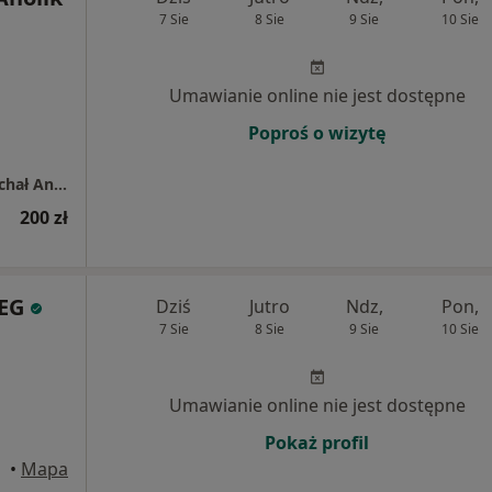
7 Sie
8 Sie
9 Sie
10 Sie
Umawianie online nie jest dostępne
Poproś o wizytę
Indywidualna praktyka stomatologiczna Michał Anolik (m. Niekanin)
200 zł
ZEG
Dziś
Jutro
Ndz,
Pon,
7 Sie
8 Sie
9 Sie
10 Sie
Umawianie online nie jest dostępne
Pokaż profil
•
Mapa