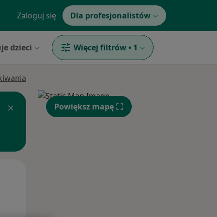
Zaloguj się
Dla profesjonalistów
je dzieci
Więcej filtrów
•
1
ukiwania
Powiększ mapę
Wt,
Śr,
Czw,
11 Sie
12 Sie
13 Sie