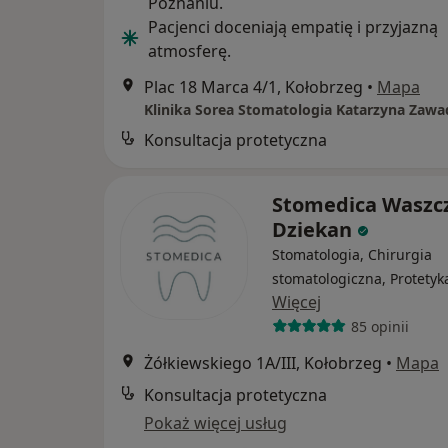
Poznaniu.
Pacjenci doceniają empatię i przyjazną
atmosferę.
Plac 18 Marca 4/1, Kołobrzeg
•
Mapa
Klinika Sorea Stomatologia Katarzyna Zaw
Konsultacja protetyczna
Stomedica Waszc
Dziekan
Stomatologia, Chirurgia
stomatologiczna, Protetyk
Więcej
85 opinii
Żółkiewskiego 1A/III, Kołobrzeg
•
Mapa
Konsultacja protetyczna
Pokaż więcej usług