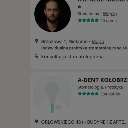
·
Więcej
Stomatolog
40 opinii
Brzozowa 1, Niekanin
•
Mapa
Konsultacja stomatologiczna
A-DENT KOŁOBR
Stomatologia, Protetyka
384 opinie
ORŁOWSKIEGO 48 ( - BUDYNEK Z APTEKĄ "Pod Lwem" ), Kołobrzeg