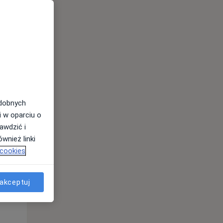
odobnych
Wt,
Śr,
Czw,
i w oparciu o
11 Sie
12 Sie
13 Sie
awdzić i
wnież linki
 cookies
akceptuj