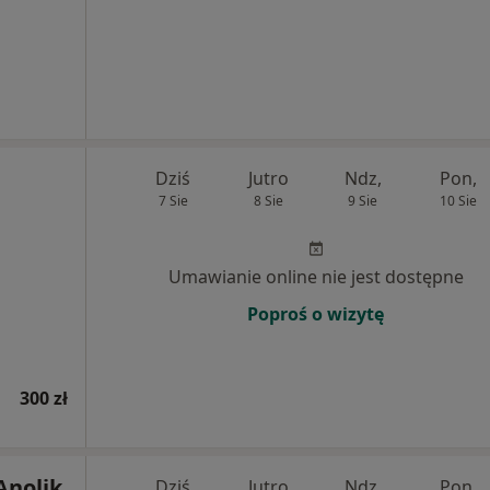
Dziś
Jutro
Ndz,
Pon,
7 Sie
8 Sie
9 Sie
10 Sie
Umawianie online nie jest dostępne
Poproś o wizytę
300 zł
Anolik
Dziś
Jutro
Ndz,
Pon,