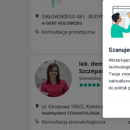
ORŁOWSKIEGO 48 ( - BUDYNEK Z APTEKĄ "Pod Lwem" ), Kołobrzeg
A-DENT KOŁOBRZEG
Konsultacja protetyczna
Szanuje
Akceptując
lek. dent. Anna
technologii
Szczepaniak
Twoje zwyc
·
Więcej
Stomatolog
zaktualizo
64 opinie
do polityk 
ul. Okopowa 10D/2, Kołobrzeg
•
Mapa
healthydent STOMATOLOGIA
Konsultacja stomatologiczna