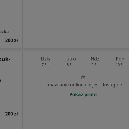
adzka
200 zł
zuk-
Dziś
Jutro
Ndz,
Pon,
7 Sie
8 Sie
9 Sie
10 Sie
·
a
Umawianie online nie jest dostępne
Pokaż profil
200 zł