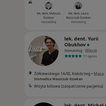
lek. dent. Mateusz
lek. dent. Laura
Dziekan
Waszczuk-Dziekan
stomatolog
stomatolog
lek. dent. Yurii
Obukhov
·
Więcej
Stomatolog
17 opinii
Żółkiewskiego 1A/III, Kołobrzeg
•
Mapa
Stomedica Waszczuk-Dziekan
Wizyta bólowa (zaopatrzenie pacjenta)
lek. dent. Michał 