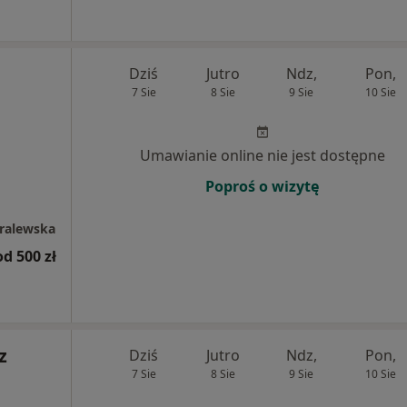
Dziś
Jutro
Ndz,
Pon,
7 Sie
8 Sie
9 Sie
10 Sie
Umawianie online nie jest dostępne
Poproś o wizytę
Gralewska
od 500 zł
z
Dziś
Jutro
Ndz,
Pon,
7 Sie
8 Sie
9 Sie
10 Sie