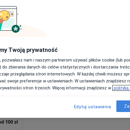
Poproś o wizytę
•
Mapa
od 150 zł
my Twoją prywatność
, pozwalasz nam i naszym partnerom używać plików cookie (lub p
Dziś
Jutro
Ndz,
Pon,
) do zbierania danych do celów statystycznych i dostarczania treśc
7 Sie
8 Sie
9 Sie
10 Sie
zaje przeglądania stron internetowych. W każdej chwili możesz spr
wać swoje preferencje w ustawieniach. W ustawieniach znajdziesz ró
prywatności stron trzecich. Więcej informacji znajdziesz w
polityka
Umawianie online nie jest dostępne
Poproś o wizytę
Za
Edytuj ustawienia
od 100 zł