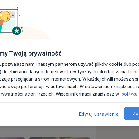
my Twoją prywatność
, pozwalasz nam i naszym partnerom używać plików cookie (lub p
) do zbierania danych do celów statystycznych i dostarczania treśc
zaje przeglądania stron internetowych. W każdej chwili możesz spr
esiączkowania
Menopauza
wać swoje preferencje w ustawieniach. W ustawieniach znajdziesz ró
prywatności stron trzecich. Więcej informacji znajdziesz w
polityka
a11y_sr_more_diseases
+6
Za
Edytuj ustawienia