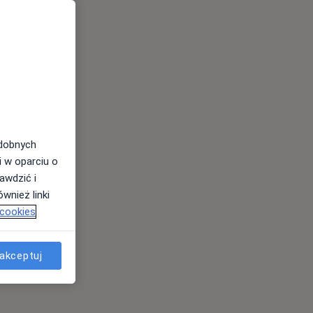
odobnych
i w oparciu o
awdzić i
wnież linki
 cookies
akceptuj