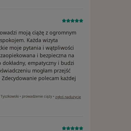
prowadzi moją ciążę z ogromnym
spokojem. Każda wizyta
tkie moje pytania i wątpliwości
ę zaopiekowana i bezpieczna na
zo dokładny, empatyczny i budzi
doświadczeniu mogłam przejść
m. Zdecydowanie polecam każdej
w opinii użytkownika Ewelina S.
 Tyszkowski
•
prowadzenie ciąży
•
zgłoś nadużycie