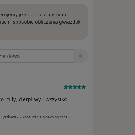
rujemy je zgodnie z naszymi
iach i sposobie obliczania gwiazdek
ięcej o opiniach
niach
 mily, cierpliwy i wszystko
 Tyszkowski
•
konsultacja ginekologiczna
•