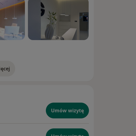
ęcej
doświadczeniu
Umów wizytę