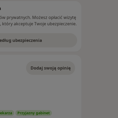
h
ntów prywatnych. Możesz opłacić wizytę
ę, który akceptuje Twoje ubezpieczenie.
według ubezpieczenia
Dodaj swoją opinię
ekarza
Przyjazny gabinet