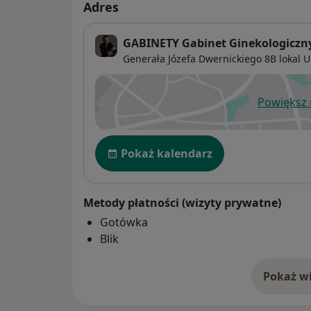
Adres
GABINETY Gabinet Ginekologiczny
Generała Józefa Dwernickiego 8B lokal U
Powiększ
ot
Dostępność
Pokaż kalendarz
Metody płatności (wizyty prywatne)
Gotówka
Blik
Pokaż wi
o 