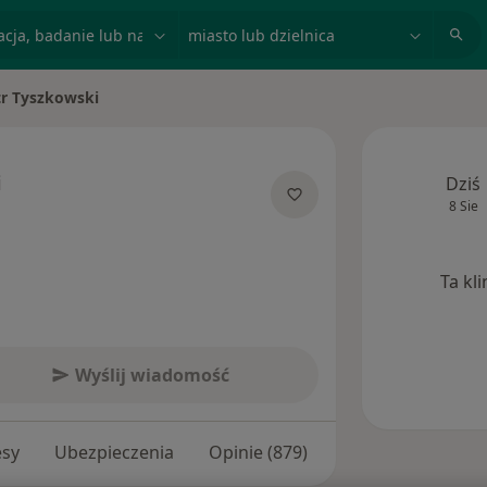
acja, badanie lub nazwisko
miasto lub dzielnica
tr Tyszkowski
asto
i
Dziś
8 Sie
jalizacjach
Ta kl
Wyślij wiadomość
esy
Ubezpieczenia
Opinie (879)