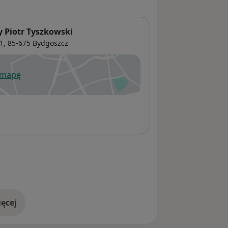
 Piotr Tyszkowski
1,
85-675
Bydgoszcz
 mapę
wiera się w nowej karcie
ęcej
adresie