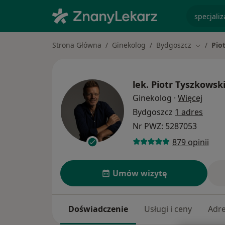
specjaliz
Strona Główna
Ginekolog
Bydgoszcz
Pio
Zmień mi
lek.
Piotr Tyszkowsk
O spec
Ginekolog
·
Więcej
Bydgoszcz
1 adres
Nr PWZ: 5287053
879 opinii
Umów wizytę
Doświadczenie
Usługi i ceny
Adr