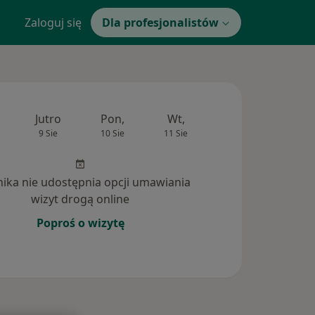
Zaloguj się
Dla profesjonalistów
Jutro
Pon,
Wt,
Śr,
Czw
9 Sie
10 Sie
11 Sie
12 Sie
13 Si
inika nie udostępnia opcji umawiania
wizyt drogą online
Poproś o wizytę