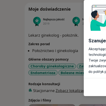
Moje doświadczenie
Lekarz ginekolog - położnik.
Szanuje
Zakres porad
Akceptując
Położnictwo i ginekologia
technologii
Główne obszary pomocy
Twoje zwyc
Choroby ginekologiczne
Zaburzenia mi
zaktualizo
do polityk 
Endometrioza
Bolesne miesiączkowanie
Rodzaje konsultacji
Stacjonarne
Zobacz lokalizacje (1)
Zdjęcia i filmy