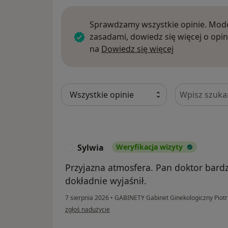
Sprawdzamy wszystkie opinie. Mode
zasadami, dowiedz się więcej o opin
Dowiedz się w
na
Dowiedz się więcej
Szukaj w opi
Sylwia
Weryfikacja wizyty
S
Przyjazna atmosfera. Pan doktor bardzo
dokładnie wyjaśnił.
7 sierpnia 2026
•
GABINETY Gabinet Ginekologiczny Piotr
w opinii użytkownika Sylwia
zgłoś nadużycie