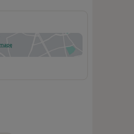
 mapę
wiera się w nowej karcie