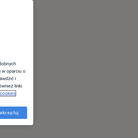
odobnych
i w oparciu o
awdzić i
wnież linki
 cookies
akceptuj