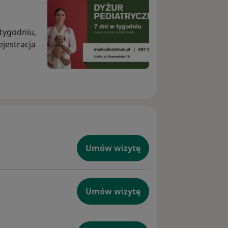
EN) oraz wystąpień na konferencjach
kuły dla czasopism naukowych.
 tygodniu,
ambridge.
ejestracja
ośpiechu i nigdy nie ograniczam
wuje indywidualnie do potrzeb
Umów wizytę
Umów wizytę