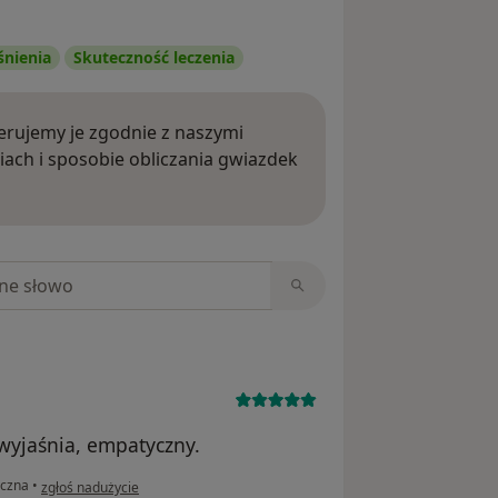
śnienia
Skuteczność leczenia
rujemy je zgodnie z naszymi
iach i sposobie obliczania gwiazdek
ięcej o opiniach
niach
wyjaśnia, empatyczny.
w opinii użytkownika Sylwia
yczna
•
zgłoś nadużycie