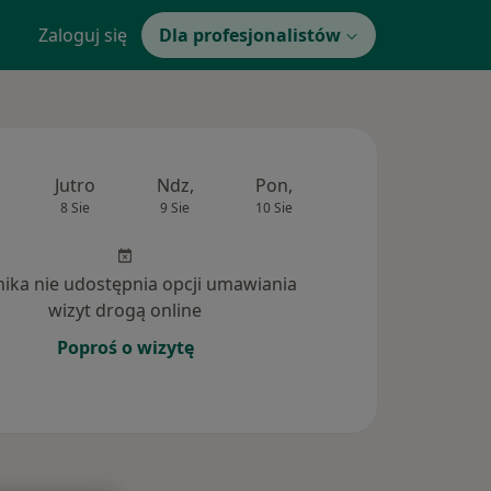
Zaloguj się
Dla profesjonalistów
Jutro
Ndz,
Pon,
Wt,
Śr,
8 Sie
9 Sie
10 Sie
11 Sie
12 Si
inika nie udostępnia opcji umawiania
wizyt drogą online
Poproś o wizytę