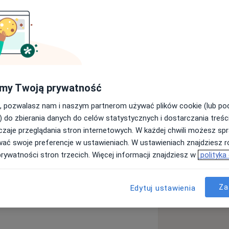
 Uniwersytetu Medycznego w Lublinie.
inice Ortopedii i Traumatologii SPSK4
zaminem państwowym i uzyskaniem
i narządu ruchu. Aktualnie kontynuuję
 starszego asystenta. W 2021 roku, po
my Twoją prywatność
znej obronie rozprawy doktorskiej
, pozwalasz nam i naszym partnerom używać plików cookie (lub p
 medycznych i nauk o zdrowiu.
) do zbierania danych do celów statystycznych i dostarczania treśc
Ortopedycznego i Traumatologicznego,
zaje przeglądania stron internetowych. W każdej chwili możesz spr
u
opejskiej Federacji Towarzystw
wać swoje preferencje w ustawieniach. W ustawieniach znajdziesz ró
prywatności stron trzecich. Więcej informacji znajdziesz w
polityka
ia
Osteoporoza
się kompleksową diagnostyką i
re_diseases
o tych o charakterze przewlekłym
Za
Edytuj ustawienia
 osteoporoza, bóle stawów) jak i
wów, uszkodzenia więzadeł, ścięgien,
interesowań znajduje się chirurgia