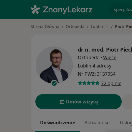
specjaliz
Strona Główna
Ortopeda
Lublin
Piotr Pi
Zmień miasto
dr n. med.
Piotr Piec
O spec
Ortopeda
·
Więcej
Lublin
4 adresy
Nr PWZ: 3137954
72 opinie
Umów wizytę
Doświadczenie
Aktualności
Usług