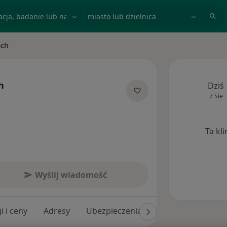
acja, badanie lub nazwisko
miasto lub dzielnica
ech
h
Dziś
7 Sie
jalizacjach
Ta kl
Wyślij wiadomość
i i ceny
Adresy
Ubezpieczenia
Opinie (72)