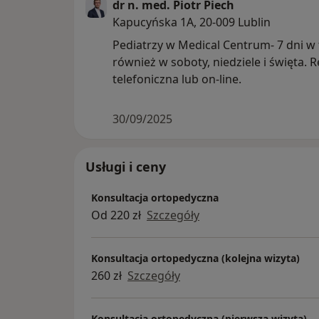
dr n. med. Piotr Piech
recenzowanych (ze współczynnikami IF i M
Kapucyńska 1A, 20-009 Lublin
krajowych i zagranicznych. Recenzuje arty
Pediatrzy w Medical Centrum- 7 dni w
Posiadam certyfikat języka angielskiego C
również w soboty, niedziele i święta. R
telefoniczna lub on-line.
Podczas wizyty w moim gabinecie unikam p
dodatkowej diagnostyki. Leczenie dostoso
pacjenta nie kopiując schematów.
30/09/2025
Serdecznie pozdrawiam,
Piotr Piech.
Usługi i ceny
Konsultacja ortopedyczna
Od 220 zł
Szczegóły
Konsultacja ortopedyczna (kolejna wizyta)
260 zł
Szczegóły
Konsultacja ortopedyczna (pierwsza wizyta)