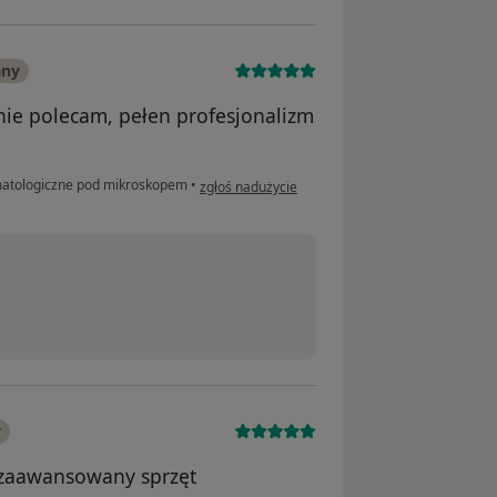
any
znie polecam, pełen profesjonalizm
w opinii użytkownika Marzena
matologiczne pod mikroskopem
•
zgłoś nadużycie
y
 zaawansowany sprzęt