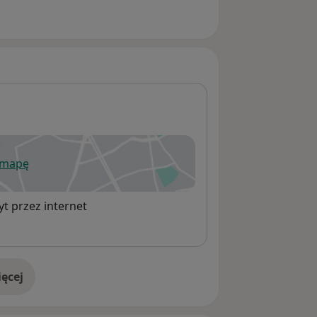
 mapę
wiera się w nowej karcie
t przez internet
ęcej
adresie