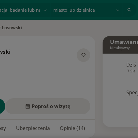
acja, badanie lub nazwisko
miasto lub dzielnica
r Łosowski
asto
Umawiani
Nieaktywny
wski
ecjalizacjach
Dziś
7 Sie
Spec
Poproś o wizytę
esy
Ubezpieczenia
Opinie (14)