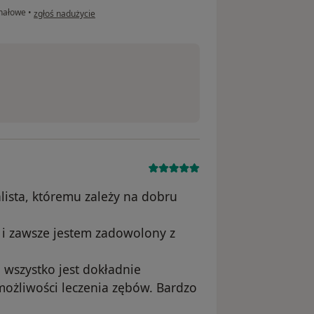
w opinii użytkownika Leszek
nałowe
•
zgłoś nadużycie
lista, któremu zależy na dobru
 i zawsze jestem zadowolony z
 wszystko jest dokładnie
możliwości leczenia zębów. Bardzo