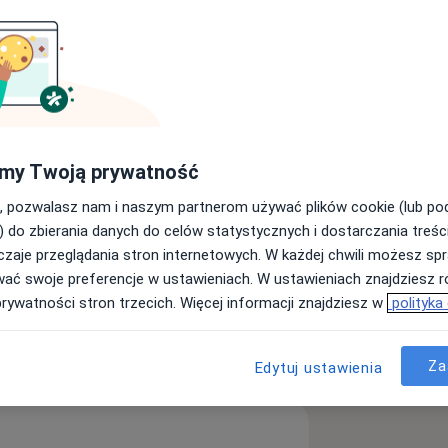
my Twoją prywatność
, pozwalasz nam i naszym partnerom używać plików cookie (lub p
ą
) do zbierania danych do celów statystycznych i dostarczania treśc
zaje przeglądania stron internetowych. W każdej chwili możesz spr
a11y_sr_more_disease
ki zębowe
Choroby przyzębia
wać swoje preferencje w ustawieniach. W ustawieniach znajdziesz ró
+14
prywatności stron trzecich. Więcej informacji znajdziesz w
polityka
ęcej
doświadczeniu
Za
Edytuj ustawienia