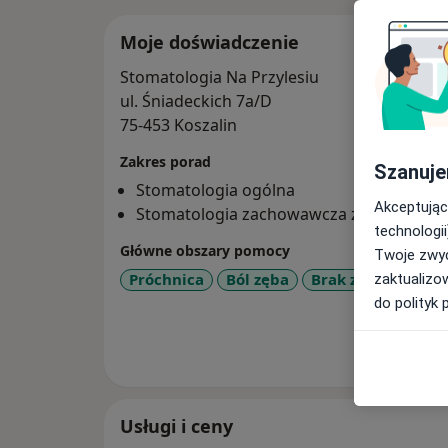
Moje doświadczenie
Stomatologia Na Przylesiu
ul. Śniadeckich 7a/D
75-453 Koszalin
Zakres porad
Szanuje
Stomatologia ogólna
Akceptując
Stomatologia zachowawcza z endodoncj
technologii
Główne obszary pomocy
Twoje zwyc
Próchnica
Ból zęba
Brak zębów
Bra
zaktualizo
do polityk 
Pokaż wi
o 
Usługi i ceny