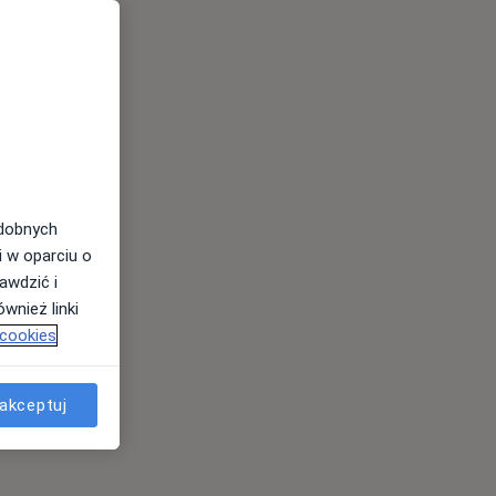
odobnych
i w oparciu o
awdzić i
s
wnież linki
 cookies
akceptuj