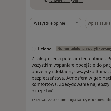
Dowiedz się w
na
Dowiedz się więcej
Szukaj w opi
Helena
Numer telefonu zweryfikowan
H
Z całego serca polecam ten gabinet. P
wszystkim wspaniałe podejście do pacj
uprzejmy i dokładny- wszystko tłumac
bezpieczeństwa. Atmosfera w gabinecie
komfortowa. Zdecydowanie najlepszy 
okazję być
17 czerwca 2025
•
Stomatologia Na Przylesiu
•
stomatolog