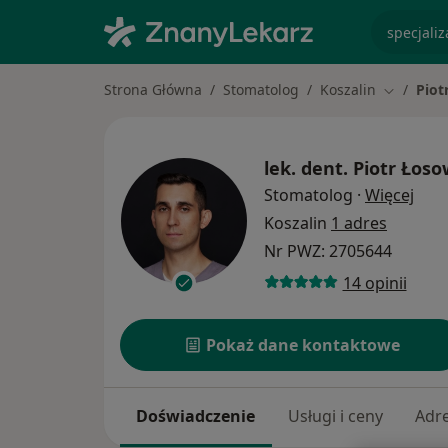
specjaliz
Strona Główna
Stomatolog
Koszalin
Piot
Zmień mi
lek. dent.
Piotr Łoso
O sp
Stomatolog
·
Więcej
Koszalin
1 adres
Nr PWZ: 2705644
14 opinii
Pokaż dane kontaktowe
Doświadczenie
Usługi i ceny
Adr