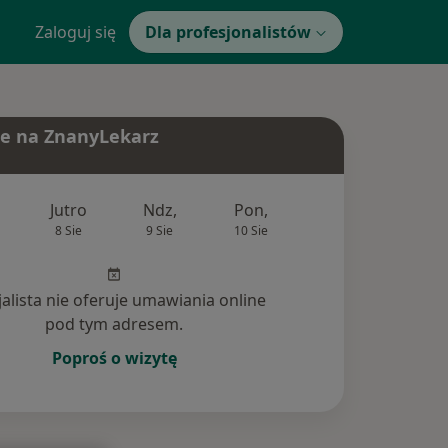
Zaloguj się
Dla profesjonalistów
e na ZnanyLekarz
Jutro
Ndz,
Pon,
Wt,
Śr,
8 Sie
9 Sie
10 Sie
11 Sie
12 Si
jalista nie oferuje umawiania online
pod tym adresem.
Poproś o wizytę