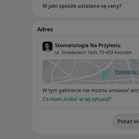
W jaki sposób ustalane są ceny?
Adres
Stomatologia Na Przylesiu
ul. Śniadeckich 7a/D,
75-453
Koszalin
Powiększ
ot
Dostępność
W tym gabinecie nie można umawiać wizy
Co mam zrobić w tej sytuacji?
Pokaż wi
o 