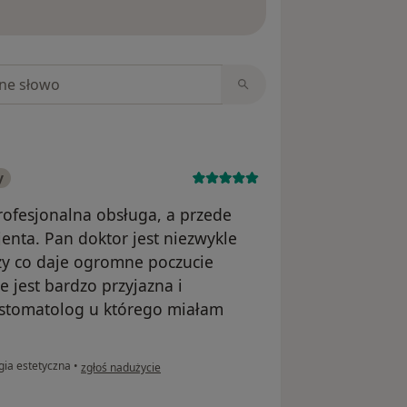
ięcej o opiniach
niach
y
rofesjonalna obsługa, a przede
enta. Pan doktor jest niezwykle
zy co daje ogromne poczucie
 jest bardzo przyjazna i
stomatolog u którego miałam
w opinii użytkownika Helena
ia estetyczna
•
zgłoś nadużycie