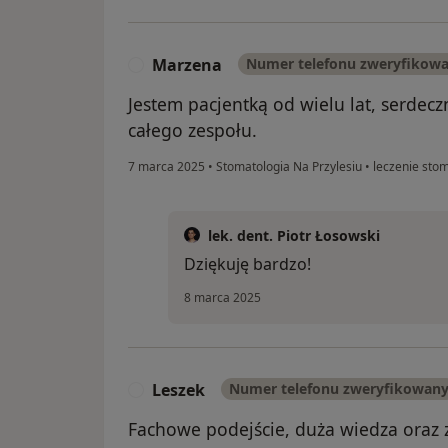
Marzena
Numer telefonu zweryfikow
M
Jestem pacjentką od wielu lat, serdec
całego zespołu.
7 marca 2025
•
Stomatologia Na Przylesiu
•
leczenie sto
lek. dent. Piotr Łosowski
Dziękuję bardzo!
8 marca 2025
Leszek
Numer telefonu zweryfikowan
L
Fachowe podejście, duża wiedza oraz