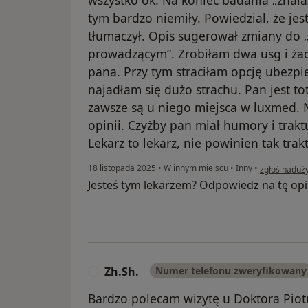
tym bardzo niemiły. Powiedzial, że je
tłumaczył. Opis sugerował zmiany do „
prowadzącym”. Zrobiłam dwa usg i żad
pana. Przy tym straciłam opcję ubezp
najadłam się dużo strachu. Pan jest tot
zawsze są u niego miejsca w luxmed. 
opinii. Czyżby pan miał humory i trakt
Lekarz to lekarz, nie powinien tak trak
w opinii uż
18 listopada 2025
•
W innym miejscu
•
Inny
•
zgłoś naduż
Jesteś tym lekarzem? Odpowiedz na tę opi
Zh.Sh.
Numer telefonu zweryfikowany
Z
Bardzo polecam wizytę u Doktora Piot