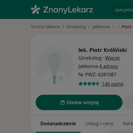
specjaliz
Strona Główna
Ginekolog
Jabłonna
Piotr
Zmień mia
lek.
Piotr Króliński
O spec
Ginekolog
·
Więcej
Jabłonna
4 adresy
Nr PWZ: 4281087
140 opinii
Umów wizytę
Doświadczenie
Usługi i ceny
Adr