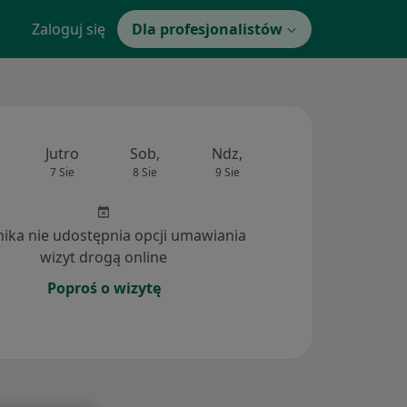
Zaloguj się
Dla profesjonalistów
Jutro
Sob,
Ndz,
Pon,
Wt,
7 Sie
8 Sie
9 Sie
10 Sie
11 Si
inika nie udostępnia opcji umawiania
wizyt drogą online
Poproś o wizytę