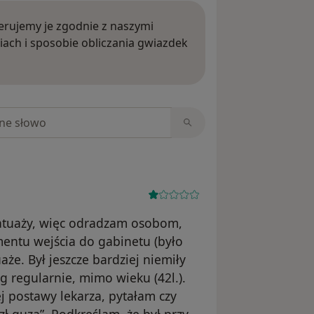
rujemy je zgodnie z naszymi
iach i sposobie obliczania gwiazdek
ięcej o opiniach
niach
 tatuaży, więc odradzam osobom,
mentu wejścia do gabinetu (było
aże. Był jeszcze bardziej niemiły
sg regularnie, mimo wieku (42l.).
j postawy lekarza, pytałam czy
ł guza”. Podkreślam, że był przy