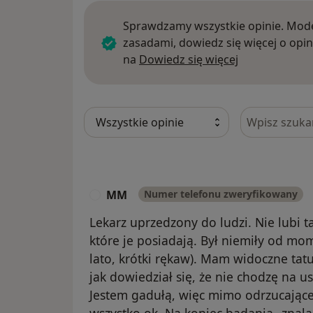
Sprawdzamy wszystkie opinie. Mode
zasadami, dowiedz się więcej o opin
Dowiedz się w
na
Dowiedz się więcej
Szukaj w opi
MM
Numer telefonu zweryfikowany
M
Lekarz uprzedzony do ludzi. Nie lubi
które je posiadają. Był niemiły od mo
lato, krótki rękaw). Mam widoczne tatu
jak dowiedział się, że nie chodzę na u
Jestem gadułą, więc mimo odrzucające
wszystko ok. Na koniec badania „znalaz