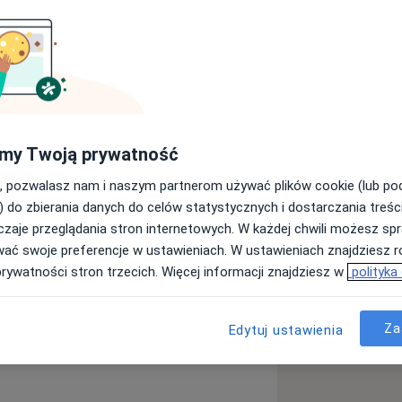
dczeniem.
 II stopnia uzyskałem w
ału Lekarskiego w Szpitalu Bródnowskim
 1995, wykonuję badania
my Twoją prywatność
powy odbyłem w Klinice Ginekologii
, pozwalasz nam i naszym partnerom używać plików cookie (lub p
) do zbierania danych do celów statystycznych i dostarczania treśc
cznej Polskiego Towarzystwa
zaje przeglądania stron internetowych. W każdej chwili możesz spr
ginekologii uzyskany w 1997 roku oraz
wać swoje preferencje w ustawieniach. W ustawieniach znajdziesz ró
graficznej Polskiego Towarzystwa
prywatności stron trzecich. Więcej informacji znajdziesz w
polityka
adań USG piersi.
esiączkowania
izacji pochwy i nietrzymania moczu
a11y_sr_more_diseases
Endometrioza
+14
Za
Edytuj ustawienia
e uczestnicząc w szkoleniach i