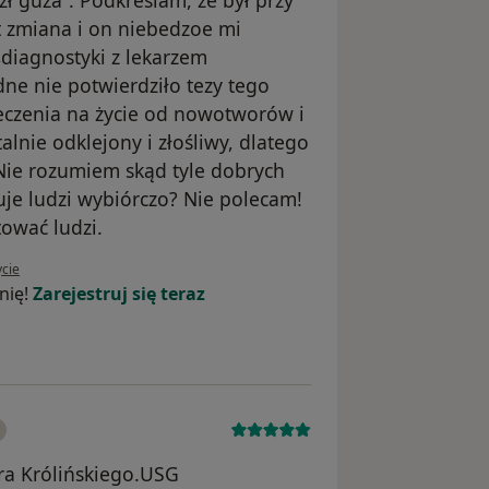
st zmiana i on niebedzoe mi
diagnostyki z lekarzem
ne nie potwierdziło tezy tego
ieczenia na życie od nowotworów i
alnie odklejony i złośliwy, dlatego
Nie rozumiem skąd tyle dobrych
uje ludzi wybiórczo? Nie polecam!
tować ludzi.
ytkownika MM
ycie
nię!
Zarejestruj się teraz
ra Królińskiego.USG