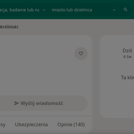
acja, badanie lub nazwisko
miasto lub dzielnica
 Króliński
sto
Dziś
6 Sie
jalizacjach
Ta kl
Wyślij wiadomość
esy
Ubezpieczenia
Opinie (140)