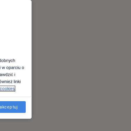
odobnych
i w oparciu o
awdzić i
wnież linki
 cookies
akceptuj