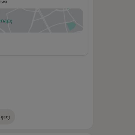
awa
 mapę
wiera się w nowej karcie
ęcej
adresie