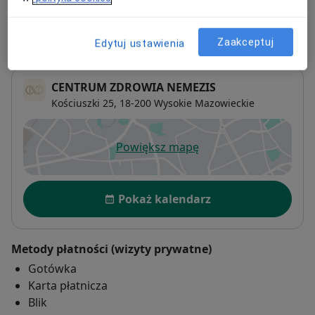
Adres 1
Adres 2
Adres 3
Zaakceptuj
Edytuj ustawienia
CENTRUM ZDROWIA NEMEZIS
Kościuszki 25,
18-200
Wysokie Mazowieckie
Powiększ mapę
otwiera się w nowej karcie
Dostępność
Pokaż kalendarz
Metody płatności (wizyty prywatne)
Gotówka
Karta płatnicza
Blik