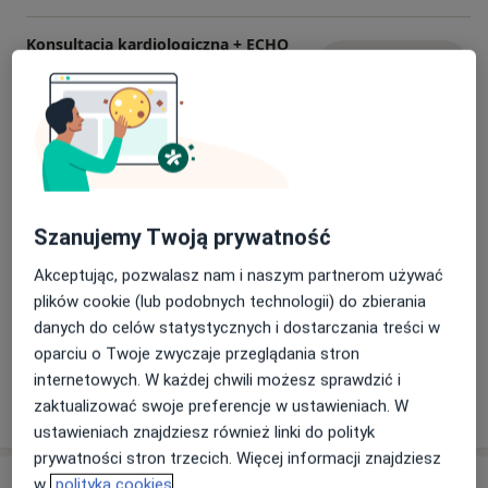
Konsultacja kardiologiczna + ECHO
serca
Umów wizytę
350 zł
Szczegóły
Konsultacja kardiologiczna dla
kobiet w ciąży
Umów wizytę
300 zł
Szczegóły
Szanujemy Twoją prywatność
Kontrola stymulatorów
Umów wizytę
Akceptując, pozwalasz nam i naszym partnerom używać
Od 200 zł
Szczegóły
plików cookie (lub podobnych technologii) do zbierania
danych do celów statystycznych i dostarczania treści w
+ 5 usług
oparciu o Twoje zwyczaje przeglądania stron
internetowych. W każdej chwili możesz sprawdzić i
zaktualizować swoje preferencje w ustawieniach. W
W jaki sposób ustalane są ceny?
ustawieniach znajdziesz również linki do polityk
prywatności stron trzecich. Więcej informacji znajdziesz
Adresy (3)
w
polityka cookies