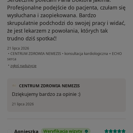
Profesjonalne podejście do pacjenta, czułam się
wysłuchana i zaopiekowana. Bardzo
skrupulatnie podchodzi do swojej pracy i widać,
że jest lekarzem z powołania, których tak
trudno dziś spotkać!
21 lipca 2026
•
CENTRUM ZDROWIA NEMEZIS
•
konsultacja kardiologiczna + ECHO
serca
w opinii użytkownika Agnieszka
•
zgłoś nadużycie
CENTRUM ZDROWIA NEMEZIS
Dziękujemy bardzo za opinie :)
21 lipca 2026
Agnieszka
Weryfikacja wizyty
A