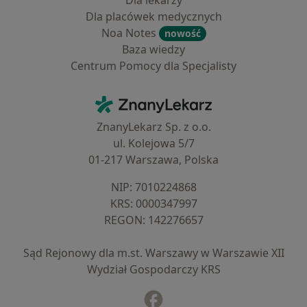
Dla lekarzy
Dla placówek medycznych
Noa Notes
nowość
Baza wiedzy
Centrum Pomocy dla Specjalisty
Kontakt
ZnanyLekarz - Strona główna
ZnanyLekarz Sp. z o.o.
ul. Kolejowa 5/7
01-217 Warszawa, Polska
NIP: ⁠7010224868
KRS: ⁠0000347997
REGON: ⁠142276657
Sąd Rejonowy dla m.st. Warszawy w Warszawie XII
Wydział Gospodarczy KRS
Facebook
otwiera się w nowej karcie