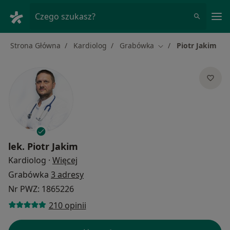
Me
Czego szukasz?
Strona Główna
Kardiolog
Grabówka
Piotr Jakim
Zmień miasto
lek.
Piotr Jakim
O specjalizacjach
Kardiolog
·
Więcej
Grabówka
3 adresy
Nr PWZ: 1865226
210 opinii