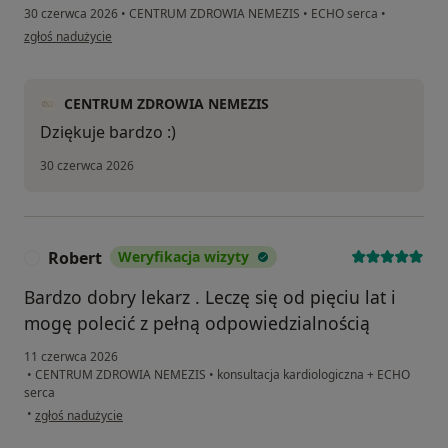
30 czerwca 2026
•
CENTRUM ZDROWIA NEMEZIS
•
ECHO serca
•
w opinii użytkownika Adam
zgłoś nadużycie
CENTRUM ZDROWIA NEMEZIS
Dziękuje bardzo :)
30 czerwca 2026
Robert
Weryfikacja wizyty
R
Bardzo dobry lekarz . Leczę się od pięciu lat i
mogę polecić z pełną odpowiedzialnością
11 czerwca 2026
•
CENTRUM ZDROWIA NEMEZIS
•
konsultacja kardiologiczna + ECHO
serca
w opinii użytkownika Robert
•
zgłoś nadużycie