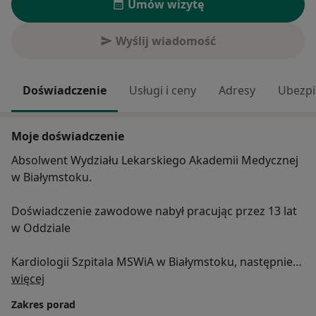
Umów wizytę
Wyślij wiadomość
Doświadczenie
Usługi i ceny
Adresy
Ubezpi
Moje doświadczenie
Absolwent Wydziału Lekarskiego Akademii Medycznej
w Białymstoku.
Doświadczenie zawodowe nabył pracując przez 13 lat
w Oddziale
Kardiologii Szpitala MSWiA w Białymstoku, następnie
O mnie
przez rok kierując
więcej
Zakres porad
Oddziałem Chorób Wewnętrznych w Wysokiem