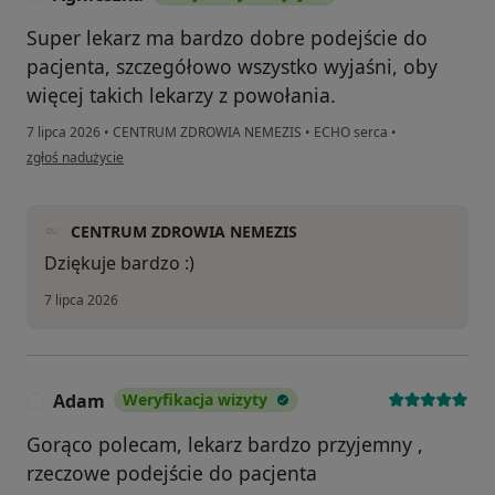
Super lekarz ma bardzo dobre podejście do
pacjenta, szczegółowo wszystko wyjaśni, oby
więcej takich lekarzy z powołania.
7 lipca 2026
•
CENTRUM ZDROWIA NEMEZIS
•
ECHO serca
•
w opinii użytkownika Agnieszka
zgłoś nadużycie
CENTRUM ZDROWIA NEMEZIS
Dziękuje bardzo :)
7 lipca 2026
Adam
Weryfikacja wizyty
A
Gorąco polecam, lekarz bardzo przyjemny ,
rzeczowe podejście do pacjenta