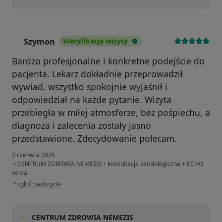
Szymon
Weryfikacja wizyty
S
Bardzo profesjonalne i konkretne podejście do
pacjenta. Lekarz dokładnie przeprowadził
wywiad, wszystko spokojnie wyjaśnił i
odpowiedział na każde pytanie. Wizyta
przebiegła w miłej atmosferze, bez pośpiechu, a
diagnoza i zalecenia zostały jasno
przedstawione. Zdecydowanie polecam.
2 czerwca 2026
•
CENTRUM ZDROWIA NEMEZIS
•
konsultacja kardiologiczna + ECHO
serca
w opinii użytkownika Szymon
•
zgłoś nadużycie
CENTRUM ZDROWIA NEMEZIS