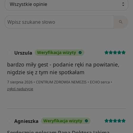
Szukaj w opiniach
Urszula
Weryfikacja wizyty
U
bardzo miły gest - podanie ręki na powitanie,
nigdzie się z tym nie spotkałam
7 sierpnia 2026
•
CENTRUM ZDROWIA NEMEZIS
•
ECHO serca
•
w opinii użytkownika Urszula
zgłoś nadużycie
Agnieszka
Weryfikacja wizyty
A
Serdecznie polecam Pana Doktora Jakima.