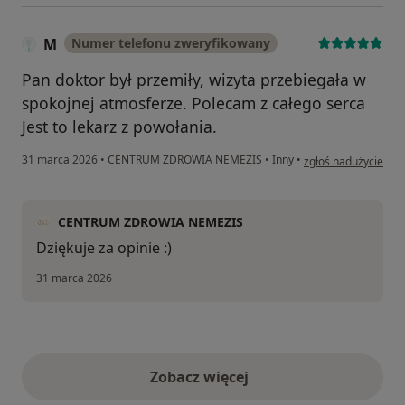
M
Numer telefonu zweryfikowany
Pan doktor był przemiły, wizyta przebiegała w
spokojnej atmosferze. Polecam z całego serca
Jest to lekarz z powołania.
w opinii użytkownik
31 marca 2026
•
CENTRUM ZDROWIA NEMEZIS
•
Inny
•
zgłoś nadużycie
CENTRUM ZDROWIA NEMEZIS
Dziękuje za opinie :)
31 marca 2026
Zobacz więcej
opinie powyżej