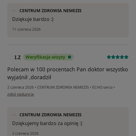
CENTRUM ZDROWIA NEMEZIS
Dziękuje bardzo :)
11 czerwca 2026
I.Z
Weryfikacja wizyty
I
Polecam w 100 procentach Pan doktor wszystko
wyjaśnił ,doradził
2 czerwca 2026
•
CENTRUM ZDROWIA NEMEZIS
•
ECHO serca
•
w opinii użytkownika I.Z
zgłoś nadużycie
CENTRUM ZDROWIA NEMEZIS
Dziękujemy bardzo za opinię :)
2 czerwca 2026