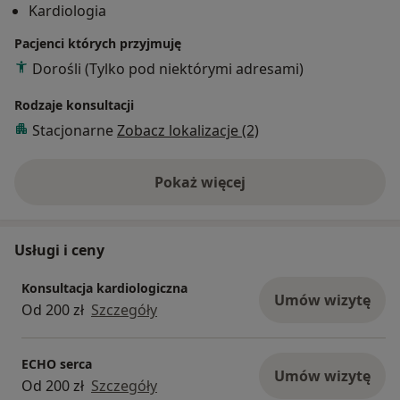
Kardiologia
Mazowieckiem, a od 2019r.
Pacjenci których przyjmuję
pracuje w Klinice Kardiologii Inwazyjnej USK w
Dorośli (Tylko pod niektórymi adresami)
Białymstoku.
Rodzaje konsultacji
Stacjonarne
Zobacz lokalizacje (2)
Pokaż więcej
o doświadczeniu
Usługi i ceny
Konsultacja kardiologiczna
Umów wizytę
Od 200 zł
Szczegóły
ECHO serca
Umów wizytę
Od 200 zł
Szczegóły