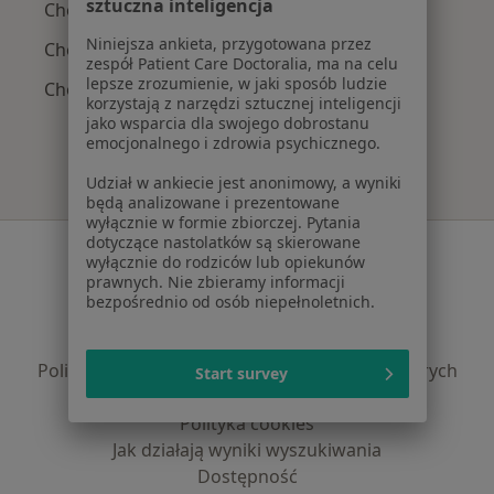
sztuczna inteligencja
Choroba Hashimoto w Grabówce
Niniejsza ankieta, przygotowana przez
Choroby endokrynologiczne w Grabówce
zespół Patient Care Doctoralia, ma na celu
lepsze zrozumienie, w jaki sposób ludzie
Choroby przysadki w Grabówce
korzystają z narzędzi sztucznej inteligencji
jako wsparcia dla swojego dobrostanu
emocjonalnego i zdrowia psychicznego.
Udział w ankiecie jest anonimowy, a wyniki
będą analizowane i prezentowane
wyłącznie w formie zbiorczej. Pytania
dotyczące nastolatków są skierowane
Serwis
wyłącznie do rodziców lub opiekunów
prawnych. Nie zbieramy informacji
Regulamin
bezpośrednio od osób niepełnoletnich.
Polityka prywatności pacjentów
Polityka prywatności profesjonalistów
Polityka prywatności dla profesjonalistów, których
Start survey
dane pozyskaliśmy samodzielnie
Polityka cookies
Jak działają wyniki wyszukiwania
Dostępność