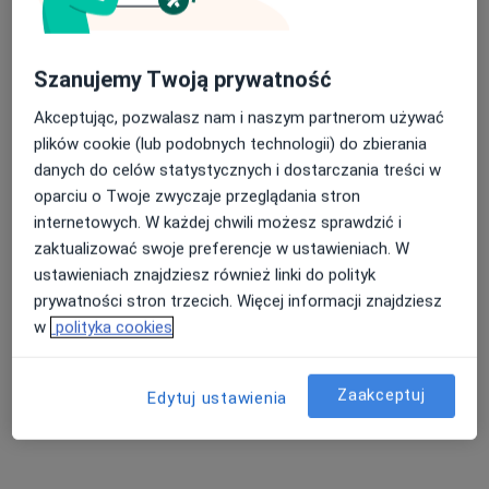
dr n. med. Anna Jarzumbek
·
Więcej
Pediatra, Gastrolog dziecięcy
Szanujemy Twoją prywatność
13 opinii
Akceptując, pozwalasz nam i naszym partnerom używać
Adama Mickiewicza 3/1, Piekary Śląskie
•
Mapa
plików cookie (lub podobnych technologii) do zbierania
Centrum Medyczne Medilux24
danych do celów statystycznych i dostarczania treści w
Akceptuje GENERALI
oparciu o Twoje zwyczaje przeglądania stron
Konsultacja pediatryczna (weekend)
od 250 zł
internetowych. W każdej chwili możesz sprawdzić i
zaktualizować swoje preferencje w ustawieniach. W
Specjalista nie oferuje umawiania online pod tym adresem.
ustawieniach znajdziesz również linki do polityk
Poproś o wizytę
prywatności stron trzecich. Więcej informacji znajdziesz
w
polityka cookies
Zaakceptuj
Edytuj ustawienia