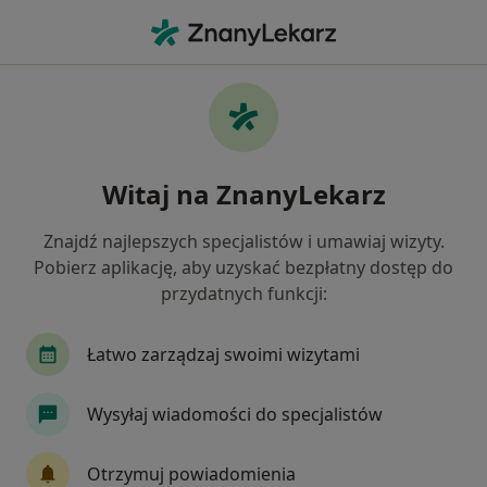
Me
Pediatra • Bytom, Polska
Filtry
Ubezpieczenie:
GENERALI
20 polecanych pediatrów w Bytomiu z
Witaj na ZnanyLekarz
GENERALI
Jak działają wyniki wyszukiwania
Znajdź najlepszych specjalistów i umawiaj wizyty.
Pobierz aplikację, aby uzyskać bezpłatny dostęp do
przydatnych funkcji:
Łatwo zarządzaj swoimi wizytami
Wysyłaj wiadomości do specjalistów
dr n. med. Jacek Zeckei
Otrzymuj powiadomienia
Pediatra, Ultrasonografista