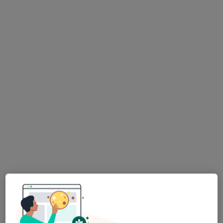
lek. Joanna Wojcieszczyk-Bacia
·
Więcej
Pediatra
18 opinii
Adama Mickiewicza 3/1, Piekary Śląskie
•
Mapa
Centrum Medyczne Medilux24
Akceptuje GENERALI
Konsultacja pediatryczna
od 200 zł
Specjalista nie oferuje umawiania online pod tym adresem.
Poproś o wizytę