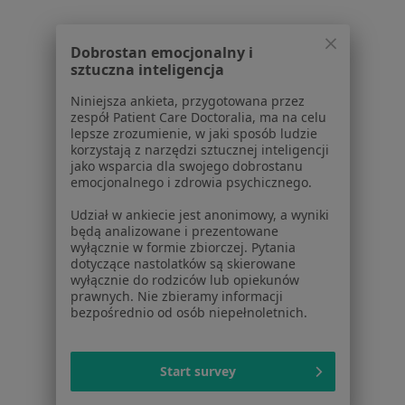
Strona Główna
Pediatra
Bytom
Generali
Zmień miasto
Zmień miasto
Zmień mi
Dobrostan emocjonalny i
sztuczna inteligencja
Niniejsza ankieta, przygotowana przez
zespół Patient Care Doctoralia, ma na celu
lepsze zrozumienie, w jaki sposób ludzie
Serwis
korzystają z narzędzi sztucznej inteligencji
jako wsparcia dla swojego dobrostanu
Regulamin
emocjonalnego i zdrowia psychicznego.
Polityka prywatności pacjentów
Udział w ankiecie jest anonimowy, a wyniki
Polityka prywatności profesjonalistów
będą analizowane i prezentowane
Polityka prywatności dla profesjonalistów, których
wyłącznie w formie zbiorczej. Pytania
dane pozyskaliśmy samodzielnie
dotyczące nastolatków są skierowane
wyłącznie do rodziców lub opiekunów
Polityka cookies
prawnych. Nie zbieramy informacji
Jak działają wyniki wyszukiwania
bezpośrednio od osób niepełnoletnich.
Dostępność
O nas
Praca
Rekrutujemy!
Start survey
Partnerzy