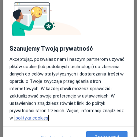
·
Więcej
Lekarz rodzinny
., Bydgoszcz
•
Mapa
Nasza średnia ocena na App Store to 4.9 i 4.1 na
.
Google Play Store
Akceptuje POLSKO – AMERYKANSKI SYSTEM
MEDYCZNY - II
Szanujemy Twoją prywatność
Konsultacja lekarza rodzinnego
Brak ceny
Akceptując, pozwalasz nam i naszym partnerom używać
Specjalista nie oferuje umawiania online pod tym adresem.
plików cookie (lub podobnych technologii) do zbierania
Poproś o wizytę
danych do celów statystycznych i dostarczania treści w
oparciu o Twoje zwyczaje przeglądania stron
internetowych. W każdej chwili możesz sprawdzić i
zaktualizować swoje preferencje w ustawieniach. W
Dostępne konsultacje online
ustawieniach znajdziesz również linki do polityk
Specjaliści w Twojej okolicy nie mają dostępności dla
prywatności stron trzecich. Więcej informacji znajdziesz
wizyt stacjonarnych. Sprawdź konsultacje online.
w
polityka cookies