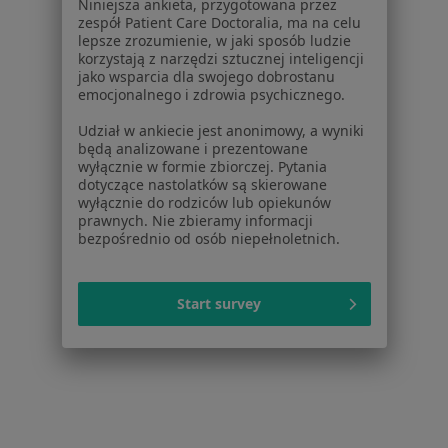
Centrum Pomocy dla Specjalisty
Niniejsza ankieta, przygotowana przez
zespół Patient Care Doctoralia, ma na celu
Kontakt
lepsze zrozumienie, w jaki sposób ludzie
ZnanyLekarz - Strona główna
korzystają z narzędzi sztucznej inteligencji
jako wsparcia dla swojego dobrostanu
ZnanyLekarz Sp. z o.o.
emocjonalnego i zdrowia psychicznego.
ul. Kolejowa 5/7
Udział w ankiecie jest anonimowy, a wyniki
01-217 Warszawa, Polska
będą analizowane i prezentowane
wyłącznie w formie zbiorczej. Pytania
NIP: ⁠7010224868
dotyczące nastolatków są skierowane
KRS: ⁠0000347997
wyłącznie do rodziców lub opiekunów
prawnych. Nie zbieramy informacji
REGON: ⁠142276657
bezpośrednio od osób niepełnoletnich.
Sąd Rejonowy dla m.st. Warszawy w Warszawie XII
Wydział Gospodarczy KRS
Start survey
Facebook
otwiera się w nowej karcie
otwiera się w nowej karcie
otwiera się w nowej karcie
otwiera się w nowej karcie
otwiera się w nowej karci
otwiera się
otwi
Polska
,
Türkiye
,
España
,
Italia
,
Deutschland
,
Česko
,