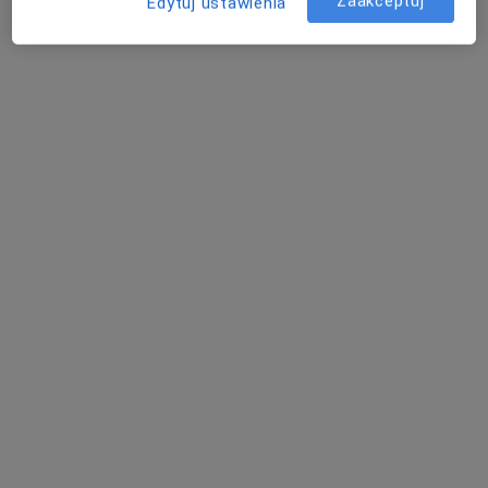
Zaakceptuj
Edytuj ustawienia
Bezpieczne płatności
lek. Michał Cieślak
·
Więcej
Pediatra
171 opinii
Popularny specjalista: pacjenci chętnie płacą
online
Akceptuje POLSKO – AMERYKANSKI SYSTEM
MEDYCZNY - II
Konsultacja online
130 zł
Specjalista nie oferuje umawiania online pod tym adresem.
Poproś o wizytę