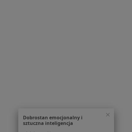
Kontakt
Dla pacjentów
Lekarze
Placówki medyczne
Pytania i odpowiedzi
Usługi i zabiegi
Choroby
Pomoc
Aplikacje mobilne
Blog dla pacjentów
Dla profesjonalistów
Cennik
Dla lekarzy
Dla placówek medycznych
Dobrostan emocjonalny i
Noa Notes
nowość
sztuczna inteligencja
Baza wiedzy