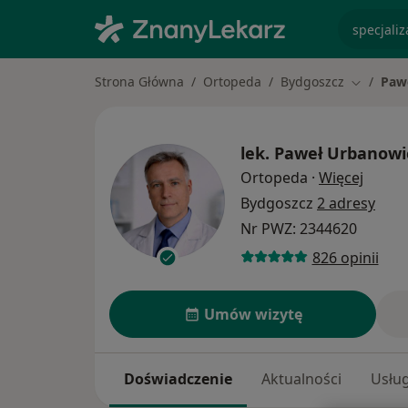
specjaliz
Strona Główna
Ortopeda
Bydgoszcz
Paw
Zmień mi
lek.
Paweł Urbanowi
O spec
Ortopeda
·
Więcej
Bydgoszcz
2 adresy
Nr PWZ: 2344620
826 opinii
Umów wizytę
Doświadczenie
Aktualności
Usług