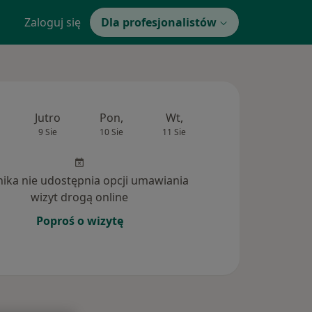
Zaloguj się
Dla profesjonalistów
Jutro
Pon,
Wt,
Śr,
Czw
9 Sie
10 Sie
11 Sie
12 Sie
13 Si
inika nie udostępnia opcji umawiania
wizyt drogą online
Poproś o wizytę
dpowiedzi na pytania (105)