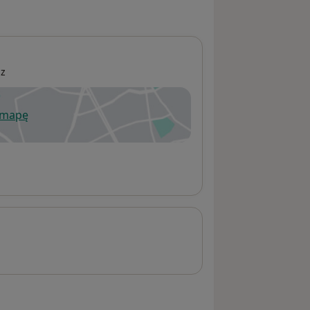
dz
 mapę
wiera się w nowej karcie