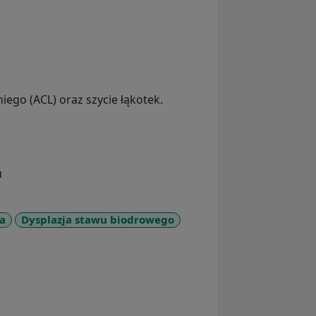
.
.
ego (ACL) oraz szycie łąkotek.
u
na
Dysplazja stawu biodrowego
diseases