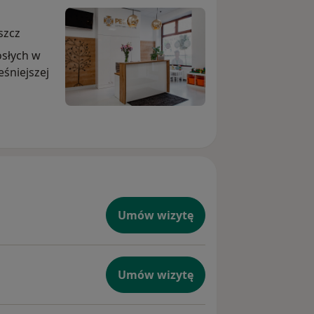
szcz
osłych w
niejszej
Umów wizytę
Umów wizytę