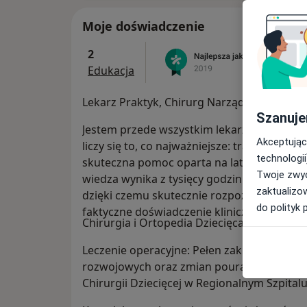
Moje doświadczenie
2
Edukacja
Lekarz Praktyk, Chirurg Narządu Ruchu – O
Szanuje
Jestem przede wszystkim lekarzem praktyk
Akceptując
liczy się to, co najważniejsze: trafna diagno
technologii
skuteczna pomoc oparta na latach realnej,
Twoje zwyc
wiedza wynika z tysięcy godzin spędzonych 
zaktualizo
dzięki czemu skutecznie rozpoznaję i lecz
do polityk 
faktyczne doświadczenie kliniczne.
Chirurgia i Ortopedia Dziecięca
Leczenie operacyjne: Pełen zakres leczeni
rozwojowych oraz zmian pourazowych narz
Chirurgii Dziecięcej w Regionalnym Szpital