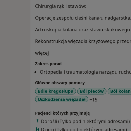
Chirurgia rąk i stawów:
Operacje zespołu cieśni kanału nadgarstka
Artroskopia kolana oraz stawu skokowego
Rekonstrukcja więzadła krzyżowego przedni
O mnie
więcej
Zakres porad
Ortopedia i traumatologia narządu ruch
Główne obszary pomocy
Bóle kręgosłupa
Ból pleców
Ból kola
a11y_sr_more_
Uszkodzenia więzadeł
+15
Pacjenci których przyjmuję
Dorośli (Tylko pod niektórymi adresami)
Dzieci (Tylko pod niektórymi adresami)