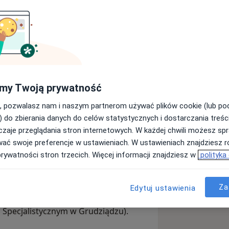
rtopeda Dziecięcy
my Twoją prywatność
iem, chirurgiem. Dla moich pacjentów
, pozwalasz nam i naszym partnerom używać plików cookie (lub p
za, precyzja na sali operacyjnej i
) do zbierania danych do celów statystycznych i dostarczania treśc
 codziennej praktyki zabiegowej. Moja
zaje przeglądania stron internetowych. W każdej chwili możesz spr
przy stole operacyjnym i w gabinecie,
wać swoje preferencje w ustawieniach. W ustawieniach znajdziesz ró
ę schorzenia narządu ruchu w oparciu o
prywatności stron trzecich. Więcej informacji znajdziesz w
polityka
a chirurgicznego wad wrodzonych,
Za
Edytuj ustawienia
ądu ruchu u dzieci (w ramach
u Specjalistycznym w Grudziądzu).