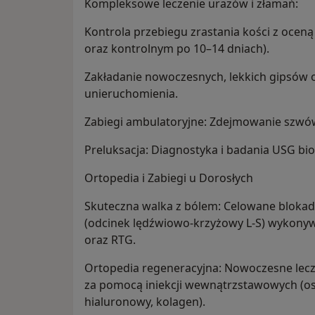
Kompleksowe leczenie urazów i złamań:
Kontrola przebiegu zrastania kości z ocen
oraz kontrolnym po 10–14 dniach).
Zakładanie nowoczesnych, lekkich gipsów
unieruchomienia.
Zabiegi ambulatoryjne: Zdejmowanie szwów (
Preluksacja: Diagnostyka i badania USG bi
Ortopedia i Zabiegi u Dorosłych
Skuteczna walka z bólem: Celowane blokad
(odcinek lędźwiowo-krzyżowy L-S) wykony
oraz RTG.
Ortopedia regeneracyjna: Nowoczesne lec
za pomocą iniekcji wewnątrzstawowych (o
hialuronowy, kolagen).