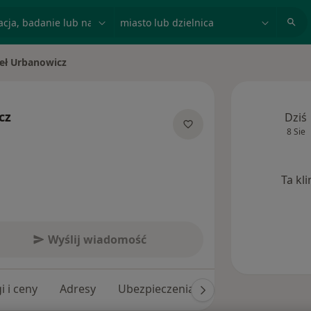
acja, badanie lub nazwisko
miasto lub dzielnica
eł Urbanowicz
asto
cz
Dziś
8 Sie
jalizacjach
Ta kl
Wyślij wiadomość
i i ceny
Adresy
Ubezpieczenia
Opinie (826)
O