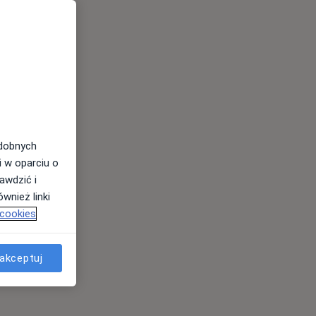
odobnych
i w oparciu o
awdzić i
wnież linki
 cookies
akceptuj