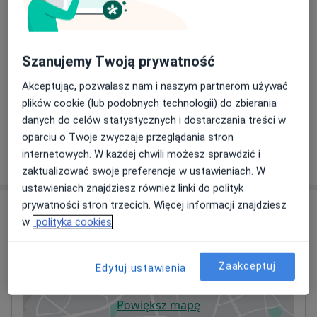
USG węzłów chłonnych
160 zł
Szczegóły
Szanujemy Twoją prywatność
USG ślinianek
Akceptując, pozwalasz nam i naszym partnerom używać
160 zł
Szczegóły
plików cookie (lub podobnych technologii) do zbierania
danych do celów statystycznych i dostarczania treści w
oparciu o Twoje zwyczaje przeglądania stron
internetowych. W każdej chwili możesz sprawdzić i
W jaki sposób ustalane są ceny?
zaktualizować swoje preferencje w ustawieniach. W
ustawieniach znajdziesz również linki do polityk
prywatności stron trzecich. Więcej informacji znajdziesz
Adres
w
polityka cookies
Centrum Medyczne Zdrowie
Karczówkowska 45,
25-713
Kielce
Zaakceptuj
Edytuj ustawienia
Powiększ mapę
otwiera się w nowej karcie