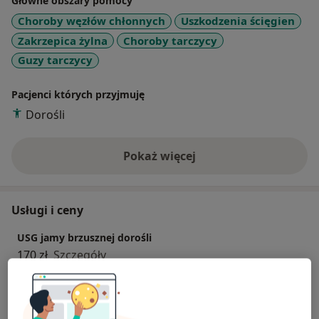
Główne obszary pomocy
Choroby węzłów chłonnych
Uszkodzenia ścięgien
Zakrzepica żylna
Choroby tarczycy
Guzy tarczycy
Pacjenci których przyjmuję
Dorośli
Pokaż więcej
o doświadczeniu
Usługi i ceny
USG jamy brzusznej dorośli
170 zł
Szczegóły
USG tarczycy
170 zł
Szczegóły