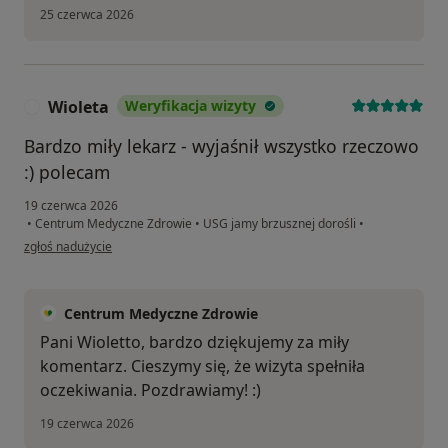
25 czerwca 2026
Wioleta
Weryfikacja wizyty
W
Bardzo miły lekarz - wyjaśnił wszystko rzeczowo
:) polecam
19 czerwca 2026
•
Centrum Medyczne Zdrowie
•
USG jamy brzusznej dorośli
•
w opinii użytkownika Wioleta
zgłoś nadużycie
Centrum Medyczne Zdrowie
Pani Wioletto, bardzo dziękujemy za miły
komentarz. Cieszymy się, że wizyta spełniła
oczekiwania. Pozdrawiamy! :)
19 czerwca 2026