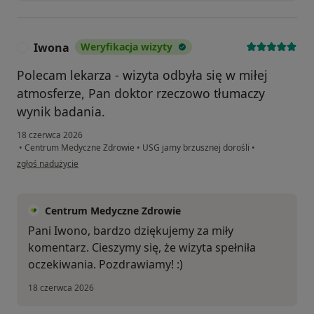
Iwona
Weryfikacja wizyty
I
Polecam lekarza - wizyta odbyła się w miłej
atmosferze, Pan doktor rzeczowo tłumaczy
wynik badania.
18 czerwca 2026
•
Centrum Medyczne Zdrowie
•
USG jamy brzusznej dorośli
•
w opinii użytkownika Iwona
zgłoś nadużycie
Centrum Medyczne Zdrowie
Pani Iwono, bardzo dziękujemy za miły
komentarz. Cieszymy się, że wizyta spełniła
oczekiwania. Pozdrawiamy! :)
18 czerwca 2026