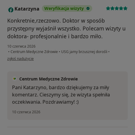
Katarzyna
Weryfikacja wizyty
K
Konkretnie,rzeczowo. Doktor w sposób
przystępny wyjaśnił wszystko. Polecam wizyty u
doktora- profesjonalnie i bardzo miło.
10 czerwca 2026
•
Centrum Medyczne Zdrowie
•
USG jamy brzusznej dorośli
•
w opinii użytkownika Katarzyna
zgłoś nadużycie
Centrum Medyczne Zdrowie
Pani Katarzyno, bardzo dziękujemy za miły
komentarz. Cieszymy się, że wizyta spełniła
oczekiwania. Pozdrawiamy! :)
10 czerwca 2026