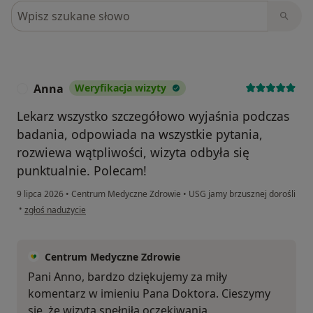
Szukaj w opiniach
Anna
Weryfikacja wizyty
A
Lekarz wszystko szczegółowo wyjaśnia podczas
badania, odpowiada na wszystkie pytania,
rozwiewa wątpliwości, wizyta odbyła się
punktualnie. Polecam!
9 lipca 2026
•
Centrum Medyczne Zdrowie
•
USG jamy brzusznej dorośli
w opinii użytkownika Anna
•
zgłoś nadużycie
Centrum Medyczne Zdrowie
Pani Anno, bardzo dziękujemy za miły
komentarz w imieniu Pana Doktora. Cieszymy
się, że wizyta spełniła oczekiwania.