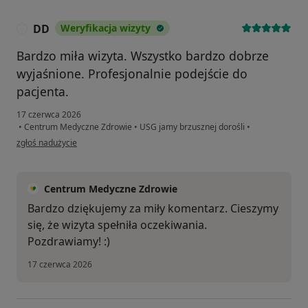
DD
Weryfikacja wizyty
D
Bardzo miła wizyta. Wszystko bardzo dobrze
wyjaśnione. Profesjonalnie podejście do
pacjenta.
17 czerwca 2026
•
Centrum Medyczne Zdrowie
•
USG jamy brzusznej dorośli
•
w opinii użytkownika DD
zgłoś nadużycie
Centrum Medyczne Zdrowie
Bardzo dziękujemy za miły komentarz. Cieszymy
się, że wizyta spełniła oczekiwania.
Pozdrawiamy! :)
17 czerwca 2026