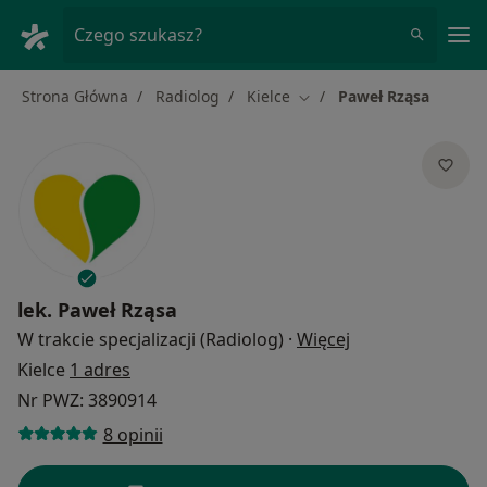
Me
Czego szukasz?
Strona Główna
Radiolog
Kielce
Paweł Rząsa
Zmień miasto
lek.
Paweł Rząsa
O specjalizacjac
W trakcie specjalizacji (Radiolog)
·
Więcej
Kielce
1 adres
Nr PWZ: 3890914
8 opinii