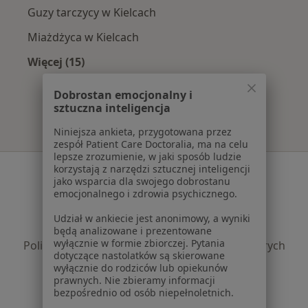
Guzy tarczycy w Kielcach
Miażdżyca w Kielcach
Więcej (15)
Więcej w kategorii: Najczęście leczone chorob
Dobrostan emocjonalny i
sztuczna inteligencja
Niniejsza ankieta, przygotowana przez
zespół Patient Care Doctoralia, ma na celu
lepsze zrozumienie, w jaki sposób ludzie
korzystają z narzędzi sztucznej inteligencji
Serwis
jako wsparcia dla swojego dobrostanu
emocjonalnego i zdrowia psychicznego.
Regulamin
Polityka prywatności pacjentów
Udział w ankiecie jest anonimowy, a wyniki
Polityka prywatności profesjonalistów
będą analizowane i prezentowane
wyłącznie w formie zbiorczej. Pytania
Polityka prywatności dla profesjonalistów, których
dotyczące nastolatków są skierowane
dane pozyskaliśmy samodzielnie
wyłącznie do rodziców lub opiekunów
Polityka cookies
prawnych. Nie zbieramy informacji
bezpośrednio od osób niepełnoletnich.
Jak działają wyniki wyszukiwania