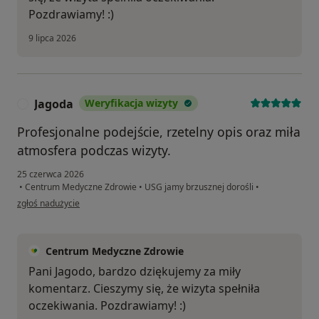
Pozdrawiamy! :)
9 lipca 2026
Jagoda
Weryfikacja wizyty
J
Profesjonalne podejście, rzetelny opis oraz miła
atmosfera podczas wizyty.
25 czerwca 2026
•
Centrum Medyczne Zdrowie
•
USG jamy brzusznej dorośli
•
w opinii użytkownika Jagoda
zgłoś nadużycie
Centrum Medyczne Zdrowie
Pani Jagodo, bardzo dziękujemy za miły
komentarz. Cieszymy się, że wizyta spełniła
oczekiwania. Pozdrawiamy! :)