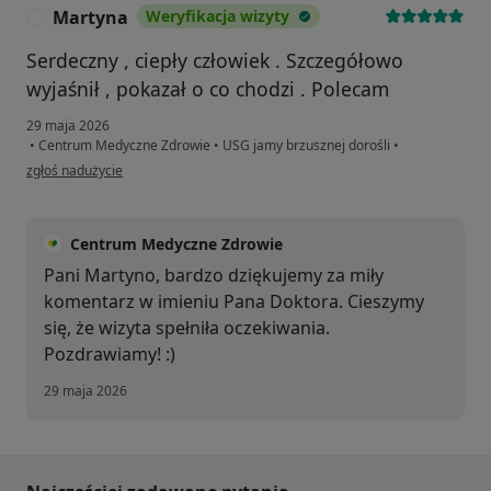
Martyna
Weryfikacja wizyty
M
Serdeczny , ciepły człowiek . Szczegółowo
wyjaśnił , pokazał o co chodzi . Polecam
29 maja 2026
•
Centrum Medyczne Zdrowie
•
USG jamy brzusznej dorośli
•
w opinii użytkownika Martyna
zgłoś nadużycie
Centrum Medyczne Zdrowie
Pani Martyno, bardzo dziękujemy za miły
komentarz w imieniu Pana Doktora. Cieszymy
się, że wizyta spełniła oczekiwania.
Pozdrawiamy! :)
29 maja 2026