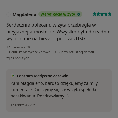
Magdalena
Weryfikacja wizyty
M
Serdecznie polecam, wizyta przebiegła w
przyjaznej atmosferze. Wszystko było dokładnie
wyjaśniane na bieżąco podczas USG.
17 czerwca 2026
•
Centrum Medyczne Zdrowie
•
USG jamy brzusznej dorośli
•
w opinii użytkownika Magdalena
zgłoś nadużycie
Centrum Medyczne Zdrowie
Pani Magdaleno, bardzo dziękujemy za miły
komentarz. Cieszymy się, że wizyta spełniła
oczekiwania. Pozdrawiamy! :)
17 czerwca 2026