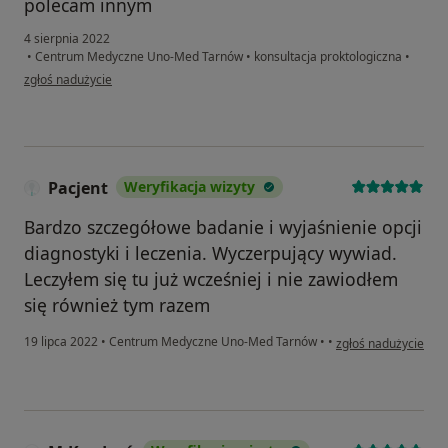
polecam innym
4 sierpnia 2022
•
Centrum Medyczne Uno-Med Tarnów
•
konsultacja proktologiczna
•
w opinii użytkownika Renata
zgłoś nadużycie
Pacjent
Weryfikacja wizyty
Bardzo szczegółowe badanie i wyjaśnienie opcji
diagnostyki i leczenia. Wyczerpujący wywiad.
Leczyłem się tu już wcześniej i nie zawiodłem
się również tym razem
w opinii użytkownika
19 lipca 2022
•
Centrum Medyczne Uno-Med Tarnów
•
•
zgłoś nadużycie