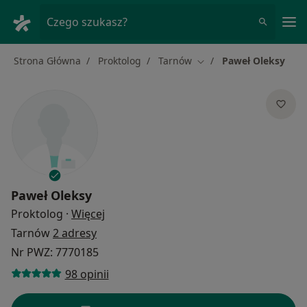
Me
Czego szukasz?
Strona Główna
Proktolog
Tarnów
Paweł Oleksy
Zmień miasto
Paweł Oleksy
O specjalizacjach
Proktolog
·
Więcej
Tarnów
2 adresy
Nr PWZ: 7770185
98 opinii