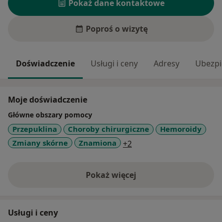
Pokaż dane kontaktowe
Poproś o wizytę
Doświadczenie
Usługi i ceny
Adresy
Ubezpi
Moje doświadczenie
Główne obszary pomocy
Przepuklina
Choroby chirurgiczne
Hemoroidy
a11y_sr_more_diseases
Zmiany skórne
Znamiona
+2
Pokaż więcej
o doświadczeniu
Usługi i ceny