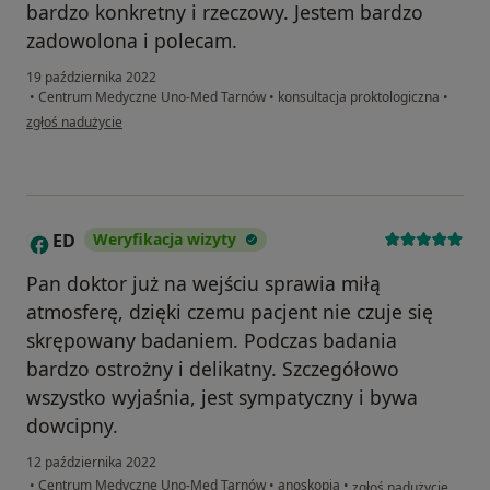
bardzo konkretny i rzeczowy. Jestem bardzo
zadowolona i polecam.
19 października 2022
•
Centrum Medyczne Uno-Med Tarnów
•
konsultacja proktologiczna
•
w opinii użytkownika Ag
zgłoś nadużycie
ED
Weryfikacja wizyty
E
Pan doktor już na wejściu sprawia miłą
atmosferę, dzięki czemu pacjent nie czuje się
skrępowany badaniem. Podczas badania
bardzo ostrożny i delikatny. Szczegółowo
wszystko wyjaśnia, jest sympatyczny i bywa
dowcipny.
12 października 2022
w opinii użytkownika E
•
Centrum Medyczne Uno-Med Tarnów
•
anoskopia
•
zgłoś nadużycie