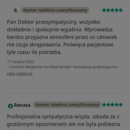
R.
Numer telefonu zweryfikowany
R
Pan Doktor przesympatyczny, wszystko
dokładnie i spokojnie wyjaśnia. Wprowadza
bardzo przyjazna atmosfere przez co człowiek
nie czuje skrępowania. Poświęca pacjentowi
tyle czasu ile potrzeba.
17 sierpnia 2022
•
Centrum Medyczne Uno-Med Tarnów
•
konsultacja proktologiczna
•
w opinii użytkownika R.
zgłoś nadużycie
Renata
Numer telefonu zweryfikowany
R
Profesjonalna sympatyczna wizyta, szkoda ze z
godzinnym opoznieniem ale nie byla pobiezna