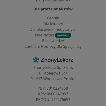
Blog dla pacjentów
Dla profesjonalistów
Cennik
Dla lekarzy
Dla placówek medycznych
Noa Notes
nowość
Baza wiedzy
Centrum Pomocy dla Specjalisty
Kontakt
ZnanyLekarz - Strona główna
ZnanyLekarz Sp. z o.o.
ul. Kolejowa 5/7
01-217 Warszawa, Polska
NIP: ⁠7010224868
KRS: ⁠0000347997
REGON: ⁠142276657