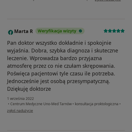
Marta R
Weryfikacja wizyty
M
Pan doktor wszystko dokładnie i spokojnie
wyjaśnia. Dobra, szybka diagnoza i skuteczne
leczenie. Wprowadza bardzo przyjazna
atmosferę przez co nie czułam skrępowania.
Poświęca pacjentowi tyle czasu ile potrzeba.
Jednocześnie jest osobą przesympatyczną.
Dziękuję doktorze
1 września 2022
•
Centrum Medyczne Uno-Med Tarnów
•
konsultacja proktologiczna
•
w opinii użytkownika Marta R
zgłoś nadużycie