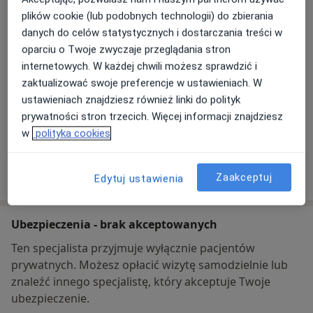
plików cookie (lub podobnych technologii) do zbierania
danych do celów statystycznych i dostarczania treści w
Powiększ mapę
otwiera się w nowej karcie
oparciu o Twoje zwyczaje przeglądania stron
internetowych. W każdej chwili możesz sprawdzić i
Dostępność
W tym gabinecie nie można umawiać wizyt przez
zaktualizować swoje preferencje w ustawieniach. W
internet
ustawieniach znajdziesz również linki do polityk
prywatności stron trzecich. Więcej informacji znajdziesz
Co mam zrobić w tej sytuacji?
w
polityka cookies
Pokaż więcej
o adresie
Zaakceptuj
Edytuj ustawienia
Ubezpieczenia - brak akceptowanych
Ten specjalista przyjmuje wyłącznie pacjentów
prywatnych. Możesz opłacić wizytę samodzielnie lub
znaleźć innego specjalistę, który akceptuje Twoje
ubezpieczenie.