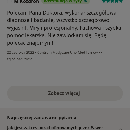
M.Kozdroń
Weryfikacja wizyty
M
Polecam Pana Doktora, wykonał szczegółowa
diagnozę i badanie, wszystko szczegółowo
wyjaśnił. Miły i profesjonalny. Fachowa i szybka
pomoc lekarska. Nie zawiodłam się. Będę
polecać znajomym!
22 czerwca 2022
•
Centrum Medyczne Uno-Med Tarnów
•
•
w opinii użytkownika M.Kozdroń
zgłoś nadużycie
Zobacz więcej
opinie powyżej
Najczęściej zadawane pytania
Jaki jest zakres porad oferowanych przez Paweł