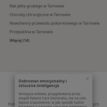
Rak jelita grubego w Tarnowie
Choroby chirurgiczne w Tarnowie
Nowotwory przewodu pokarmowego w Tarnowie
Przepuklina w Tarnowie
Więcej (14)
Więcej w kategorii: Najczęście leczone chorob
Serwis
Dobrostan emocjonalny i
sztuczna inteligencja
Regulamin
Polityka prywatności pacjentów
Niniejsza ankieta, przygotowana przez
Polityka prywatności profesjonalistów
zespół Patient Care Doctoralia, ma na celu
lepsze zrozumienie, w jaki sposób ludzie
Polityka prywatności dla profesjonalistów, których
korzystają z narzędzi sztucznej inteligencji