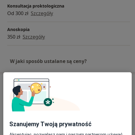
Konsultacja proktologiczna
Od 300 zł
Szczegóły
Anoskopia
350 zł
Szczegóły
W jaki sposób ustalane są ceny?
Adresy (2)
Adres 1
Adres 2
Specjalistyczny Szpital im. E. Szczeklika w
Szanujemy Twoją prywatność
Tarnowie
Szpitalna 13,
33-100
Tarnów
Akceptując, pozwalasz nam i naszym partnerom używać