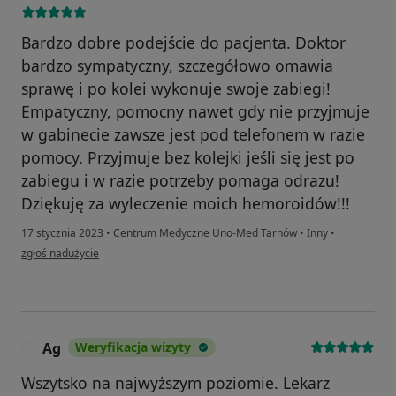
Bardzo dobre podejście do pacjenta. Doktor
bardzo sympatyczny, szczegółowo omawia
sprawę i po kolei wykonuje swoje zabiegi!
Empatyczny, pomocny nawet gdy nie przyjmuje
w gabinecie zawsze jest pod telefonem w razie
pomocy. Przyjmuje bez kolejki jeśli się jest po
zabiegu i w razie potrzeby pomaga odrazu!
Dziękuję za wyleczenie moich hemoroidów!!!
17 stycznia 2023
•
Centrum Medyczne Uno-Med Tarnów
•
Inny
•
w opinii użytkownika Tomasz S.
zgłoś nadużycie
Ag
Weryfikacja wizyty
A
Wszytsko na najwyższym poziomie. Lekarz