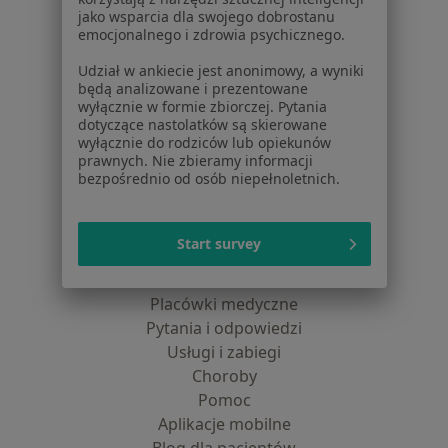
dane pozyskaliśmy samodzielnie
jako wsparcia dla swojego dobrostanu
Polityka cookies
emocjonalnego i zdrowia psychicznego.
Jak działają wyniki wyszukiwania
Udział w ankiecie jest anonimowy, a wyniki
Dostępność
będą analizowane i prezentowane
O nas
wyłącznie w formie zbiorczej. Pytania
dotyczące nastolatków są skierowane
Praca
Rekrutujemy!
wyłącznie do rodziców lub opiekunów
Partnerzy
prawnych. Nie zbieramy informacji
Centrum prasowe
bezpośrednio od osób niepełnoletnich.
Kontakt
Dla pacjentów
Start survey
Lekarze
Placówki medyczne
Pytania i odpowiedzi
Usługi i zabiegi
Choroby
Pomoc
Aplikacje mobilne