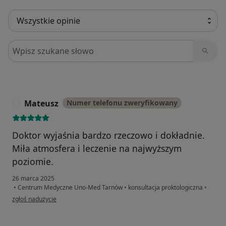
Szukaj w opiniach
Mateusz
Numer telefonu zweryfikowany
M
Doktor wyjaśnia bardzo rzeczowo i dokładnie.
Miła atmosfera i leczenie na najwyższym
poziomie.
26 marca 2025
•
Centrum Medyczne Uno-Med Tarnów
•
konsultacja proktologiczna
•
w opinii użytkownika Mateusz
zgłoś nadużycie