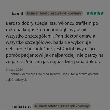
kamil
Numer telefonu zweryfikowany
K
Bardzo dobry specjalista, Wkoncu trafiłem po
roku na kogoś kto mi pomógł i wyjaśnił
wszystko z szczegółami. Pan doktor omawia
wszystko szczegółowo, badanie wykonuje
delikatnie bezboleśnie, jest żartobliwy i chce
pomóc pacjentowi jak najbardziej, nie patrzy na
zegarek. Polecam jak najbardziej pana doktora
9 maja 2024
•
Centrum Medyczne Uno-Med Tarnów
•
konsultacja proktologiczna
•
w opinii użytkownika kamil
zgłoś nadużycie
Tomasz S.
Numer telefonu zweryfikowany
T