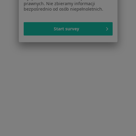
prawnych. Nie zbieramy informacji
bezpośrednio od osób niepełnoletnich.
Cennik
Dla lekarzy
Dla placówek medycznych
Start survey
Noa Notes
nowość
Baza wiedzy
Centrum Pomocy dla Specjalisty
Kontakt
ZnanyLekarz - Strona główna
ZnanyLekarz Sp. z o.o.
ul. Kolejowa 5/7
01-217 Warszawa, Polska
NIP: ⁠7010224868
KRS: ⁠0000347997
REGON: ⁠142276657
Sąd Rejonowy dla m.st. Warszawy w Warszawie XII