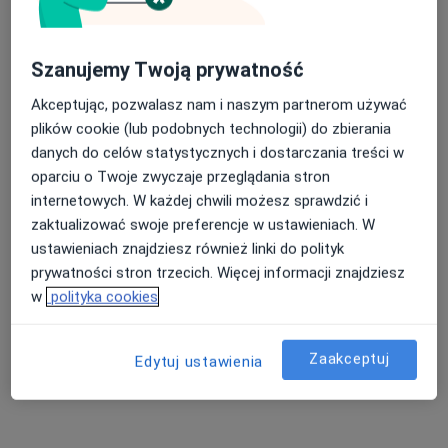
Szanujemy Twoją prywatność
Akceptując, pozwalasz nam i naszym partnerom używać
plików cookie (lub podobnych technologii) do zbierania
Intercard
danych do celów statystycznych i dostarczania treści w
·
Więcej
Angiologia, Chirurgia, Chirurgia dziecięca
oparciu o Twoje zwyczaje przeglądania stron
2632 opinie
internetowych. W każdej chwili możesz sprawdzić i
Lwowska 197 - Budynek CDK, Tarnów
•
Mapa
zaktualizować swoje preferencje w ustawieniach. W
ustawieniach znajdziesz również linki do polityk
Konsultacja dietetyczna (pierwsza wizyta)
od 150 zł
prywatności stron trzecich. Więcej informacji znajdziesz
Pokaż więcej usług
w
polityka cookies
Zaakceptuj
Edytuj ustawienia
dr n. med. Iryna
lek. Michał Jakubek
lek. Dorota Fryc
Stasiv
ortopeda
chirurg dziecięcy
ultrasonografista
Zobacz wszystkich 23 specjalistów