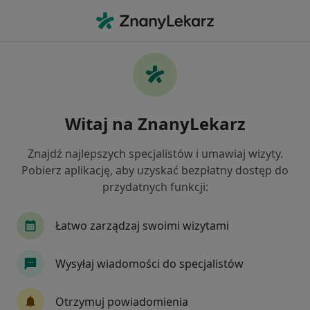
Me
Owrzodzenia Podudzi • Tarnów, małopolskie
Filtry
• 1
Ubezpieczenie
Map
Owrzodzenia podudzi specjaliści w Tarnowie
Witaj na ZnanyLekarz
Jak działają wyniki wyszukiwania
Znajdź najlepszych specjalistów i umawiaj wizyty.
Pobierz aplikację, aby uzyskać bezpłatny dostęp do
Jakiego specjalisty szukasz?
przydatnych funkcji:
Chirurg
Dermatolog
Internista
Kard
Łatwo zarządzaj swoimi wizytami
Wysyłaj wiadomości do specjalistów
Otrzymuj powiadomienia