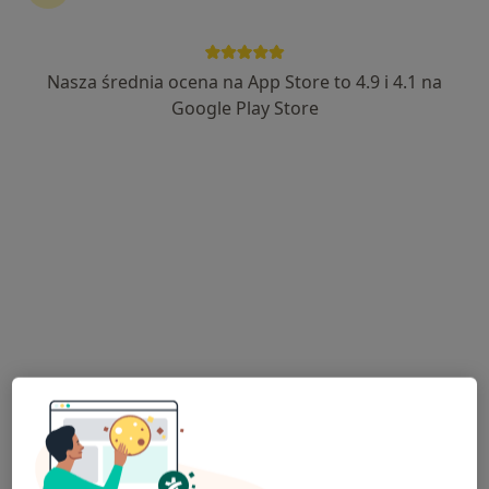
Nasza średnia ocena na App Store to 4.9 i 4.1 na
lek. Tomasz Bartuzi
Google Play Store
·
Więcej
Chirurg
56 opinii
Adres 1
Adres 2
Adres 3
Adres 4
Adres 5
Lwowska 197 - Budynek CDK, Tarnów
•
Mapa
Intercard
Konsultacja chirurgiczna
250 zł
Specjalista nie oferuje umawiania online pod tym adresem.
Poproś o wizytę