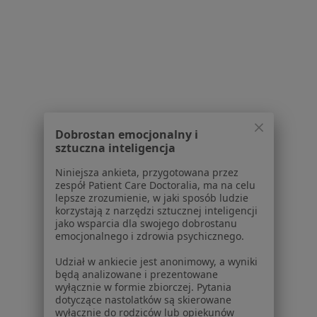
Jak działają wyniki wyszukiwania
Dostępność
O nas
Praca
Rekrutujemy!
Partnerzy
Centrum prasowe
Kontakt
Dobrostan emocjonalny i
Dla pacjentów
sztuczna inteligencja
Lekarze
Niniejsza ankieta, przygotowana przez
Placówki medyczne
zespół Patient Care Doctoralia, ma na celu
lepsze zrozumienie, w jaki sposób ludzie
Pytania i odpowiedzi
korzystają z narzędzi sztucznej inteligencji
Usługi i zabiegi
jako wsparcia dla swojego dobrostanu
Choroby
emocjonalnego i zdrowia psychicznego.
Pomoc
Udział w ankiecie jest anonimowy, a wyniki
Aplikacje mobilne
będą analizowane i prezentowane
Blog dla pacjentów
wyłącznie w formie zbiorczej. Pytania
dotyczące nastolatków są skierowane
Dla profesjonalistów
wyłącznie do rodziców lub opiekunów