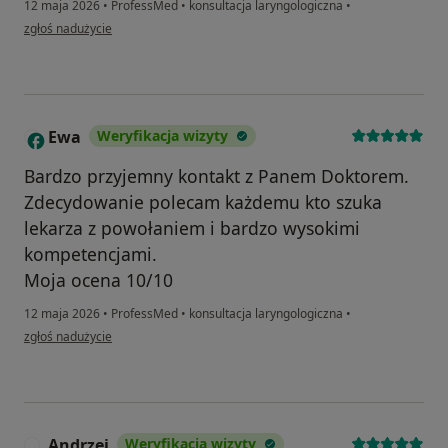
12 maja 2026
•
ProfessMed
•
konsultacja laryngologiczna
•
w opinii użytkownika Krzysztof
zgłoś nadużycie
Ewa
Weryfikacja wizyty
E
Bardzo przyjemny kontakt z Panem Doktorem.
Zdecydowanie polecam każdemu kto szuka
lekarza z powołaniem i bardzo wysokimi
kompetencjami.
Moja ocena 10/10
12 maja 2026
•
ProfessMed
•
konsultacja laryngologiczna
•
w opinii użytkownika Ewa
zgłoś nadużycie
Andrzej
Weryfikacja wizyty
A