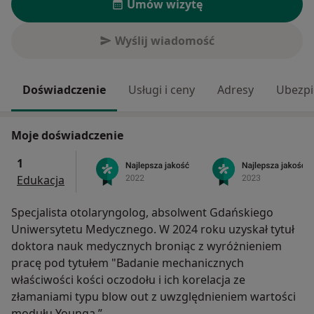
Umów wizytę
Wyślij wiadomość
Doświadczenie
Usługi i ceny
Adresy
Ubezpi
Moje doświadczenie
1
Edukacja
Specjalista otolaryngolog, absolwent Gdańskiego
Uniwersytetu Medycznego. W 2024 roku uzyskał tytuł
doktora nauk medycznych broniąc z wyróżnieniem
pracę pod tytułem "Badanie mechanicznych
właściwości kości oczodołu i ich korelacja ze
złamaniami typu blow out z uwzględnieniem wartości
modułu Younga.”