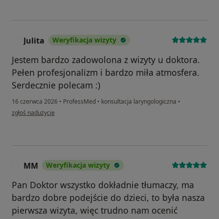
Julita
Weryfikacja wizyty
J
Jestem bardzo zadowolona z wizyty u doktora.
Pełen profesjonalizm i bardzo miła atmosfera.
Serdecznie polecam :)
16 czerwca 2026
•
ProfessMed
•
konsultacja laryngologiczna
•
w opinii użytkownika Julita
zgłoś nadużycie
MM
Weryfikacja wizyty
M
Pan Doktor wszystko dokładnie tłumaczy, ma
bardzo dobre podejście do dzieci, to była nasza
pierwsza wizyta, więc trudno nam ocenić