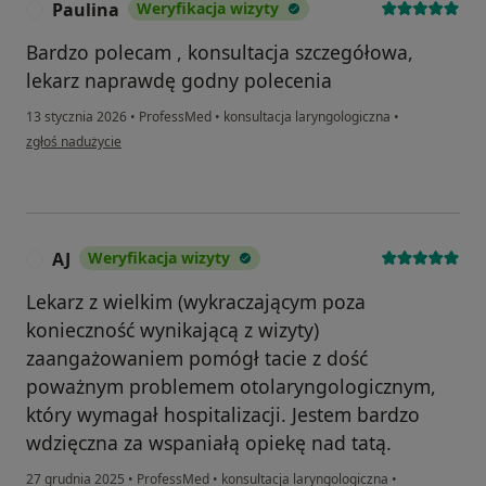
Paulina
Weryfikacja wizyty
P
Bardzo polecam , konsultacja szczegółowa,
lekarz naprawdę godny polecenia
13 stycznia 2026
•
ProfessMed
•
konsultacja laryngologiczna
•
w opinii użytkownika Paulina
zgłoś nadużycie
AJ
Weryfikacja wizyty
A
Lekarz z wielkim (wykraczającym poza
konieczność wynikającą z wizyty)
zaangażowaniem pomógł tacie z dość
poważnym problemem otolaryngologicznym,
który wymagał hospitalizacji. Jestem bardzo
wdzięczna za wspaniałą opiekę nad tatą.
27 grudnia 2025
•
ProfessMed
•
konsultacja laryngologiczna
•