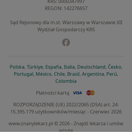
KRS: ⁠0000347997
REGON: ⁠142276657
Sąd Rejonowy dla m.st. Warszawy w Warszawie XII
Wydział Gospodarczy KRS
Facebook
otwiera się w nowej karcie
otwiera się w nowej karcie
otwiera się w nowej karcie
otwiera się w nowej karcie
otwiera się w nowej karci
otwiera się
otwi
Polska
,
Türkiye
,
España
,
Italia
,
Deutschland
,
Česko
,
otwiera się w nowej karcie
otwiera się w nowej karcie
otwiera się w nowej karcie
otwiera się w nowej kar
otwiera się 
otwier
Portugal
,
México
,
Chile
,
Brasil
,
Argentina
,
Perú
,
otwiera się w nowej karc
Colombia
Płatności kartą
ROZPORZĄDZENIE (UE) 2022/2065 (DSA) art. 24:
15.395.179 użytkowników/miesiąc - Czerwiec 2026
www.znanylekarz.pl © 2026 - Znajdź lekarza i umów
wizytę