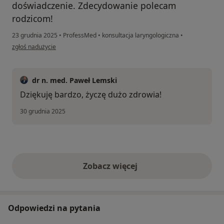
doświadczenie. Zdecydowanie polecam
rodzicom!
23 grudnia 2025
•
ProfessMed
•
konsultacja laryngologiczna
•
w opinii użytkownika Jan
zgłoś nadużycie
dr n. med. Paweł Lemski
Dziękuję bardzo, życzę dużo zdrowia!
30 grudnia 2025
Zobacz więcej
opinie powyżej
Odpowiedzi na pytania