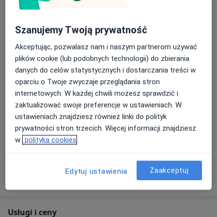
Dzieci (Tylko pod niektórymi adresami)
Rodzaje konsultacji
Szanujemy Twoją prywatność
Stacjonarne
Zobacz lokalizacje (2)
Akceptując, pozwalasz nam i naszym partnerom używać
Zdjęcia i filmy
plików cookie (lub podobnych technologii) do zbierania
danych do celów statystycznych i dostarczania treści w
oparciu o Twoje zwyczaje przeglądania stron
internetowych. W każdej chwili możesz sprawdzić i
zaktualizować swoje preferencje w ustawieniach. W
ustawieniach znajdziesz również linki do polityk
prywatności stron trzecich. Więcej informacji znajdziesz
w
polityka cookies
Zobacz galerię (3)
Zaakceptuj
Edytuj ustawienia
Pokaż więcej
o doświadczeniu
Usługi i ceny