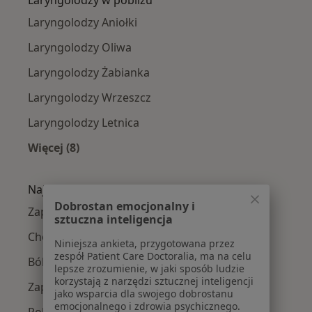
Laryngolodzy w pobliżu
Laryngolodzy Aniołki
Laryngolodzy Oliwa
Laryngolodzy Żabianka
Laryngolodzy Wrzeszcz
Laryngolodzy Letnica
Więcej (8)
Więcej w kategorii: Laryngolodzy w pobliżu
Najczęście leczone choroby
Dobrostan emocjonalny i
Zapalenie ucha w Gdańsku
sztuczna inteligencja
Choroby laryngologiczne w Gdańsku
Niniejsza ankieta, przygotowana przez
zespół Patient Care Doctoralia, ma na celu
Ból zatok w Gdańsku
lepsze zrozumienie, w jaki sposób ludzie
korzystają z narzędzi sztucznej inteligencji
Zapalenie zatok w Gdańsku
jako wsparcia dla swojego dobrostanu
emocjonalnego i zdrowia psychicznego.