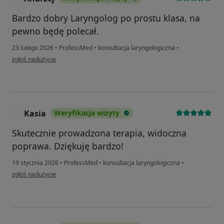
Bardzo dobry Laryngolog po prostu klasa, na
pewno będę polecał.
23 lutego 2026
•
ProfessMed
•
konsultacja laryngologiczna
•
w opinii użytkownika Andrzej
zgłoś nadużycie
Kasia
Weryfikacja wizyty
K
Skutecznie prowadzona terapia, widoczna
poprawa. Dziękuję bardzo!
19 stycznia 2026
•
ProfessMed
•
konsultacja laryngologiczna
•
w opinii użytkownika Kasia
zgłoś nadużycie