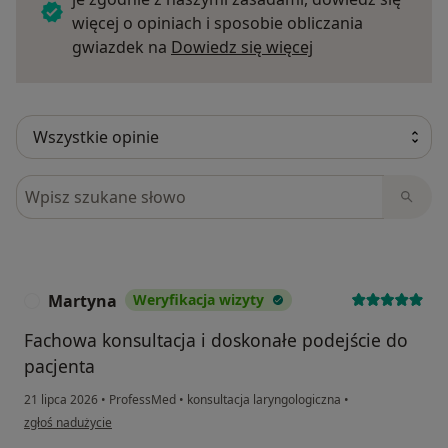
więcej o opiniach i sposobie obliczania
Dowiedz się więce
gwiazdek na
Dowiedz się więcej
Szukaj w opiniach
Martyna
Weryfikacja wizyty
M
Fachowa konsultacja i doskonałe podejście do
pacjenta
21 lipca 2026
•
ProfessMed
•
konsultacja laryngologiczna
•
w opinii użytkownika Martyna
zgłoś nadużycie