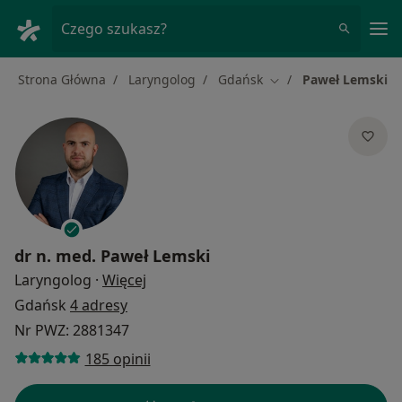
Me
Czego szukasz?
Strona Główna
Laryngolog
Gdańsk
Paweł Lemski
Zmień miasto
dr n. med.
Paweł Lemski
O specjalizacjach
Laryngolog
·
Więcej
Gdańsk
4 adresy
Nr PWZ: 2881347
185 opinii