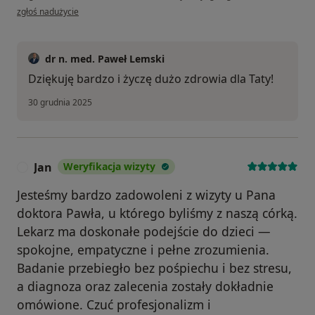
w opinii użytkownika AJ
zgłoś nadużycie
dr n. med. Paweł Lemski
Dziękuję bardzo i życzę dużo zdrowia dla Taty!
30 grudnia 2025
Jan
Weryfikacja wizyty
J
Jesteśmy bardzo zadowoleni z wizyty u Pana
doktora Pawła, u którego byliśmy z naszą córką.
Lekarz ma doskonałe podejście do dzieci —
spokojne, empatyczne i pełne zrozumienia.
Badanie przebiegło bez pośpiechu i bez stresu,
a diagnoza oraz zalecenia zostały dokładnie
omówione. Czuć profesjonalizm i