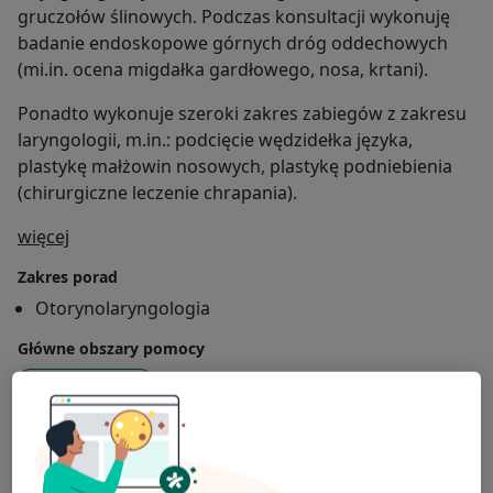
gruczołów ślinowych. Podczas konsultacji wykonuję
badanie endoskopowe górnych dróg oddechowych
(mi.in. ocena migdałka gardłowego, nosa, krtani).
Ponadto wykonuje szeroki zakres zabiegów z zakresu
laryngologii, m.in.: podcięcie wędzidełka języka,
plastykę małżowin nosowych, plastykę podniebienia
(chirurgiczne leczenie chrapania).
O mnie
więcej
Zakres porad
Otorynolaryngologia
Główne obszary pomocy
a11y_sr_more_diseases
Choroby ucha
+2
Pacjenci których przyjmuję
Dorośli (Tylko pod niektórymi adresami)