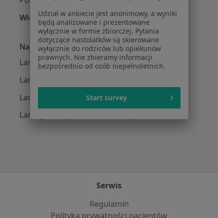
Polipy nosa w Gdańsku
Udział w ankiecie jest anonimowy, a wyniki
Więcej (15)
będą analizowane i prezentowane
Więcej w kategorii: Najczęście leczone chorob
wyłącznie w formie zbiorczej. Pytania
dotyczące nastolatków są skierowane
Najpopularniejsze ubezpieczenia
wyłącznie do rodziców lub opiekunów
prawnych. Nie zbieramy informacji
Laryngolodzy z Medicover w Gdańsku
bezpośrednio od osób niepełnoletnich.
Laryngolodzy z Allianz w Gdańsku
Laryngolodzy z INTER Polska w Gdańsku
Start survey
Laryngolodzy z SKOK Asekuracja w Gdańsku
Serwis
Regulamin
Polityka prywatności pacjentów