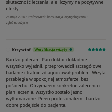
skuteczność leczenia, ale liczymy na pozytywne
efekty
26 maja 2026
•
ProfessMed
•
konsultacja laryngologiczna
•
w opinii użytkownika MM
zgłoś nadużycie
Krzysztof
Weryfikacja wizyty
K
Bardzo polecam. Pan doktor dokładnie
wszystko wyjaśnił, przeprowadził szczegółowe
badanie i trafnie zdiagnozował problem. Wizyta
przebiegła w spokojnej atmosferze, bez
pośpiechu. Otrzymałem konkretne zalecenia i
plan leczenia, wszystko zostało jasno
wytłumaczone. Pełen profesjonalizm i bardzo
dobre podejście do pacjenta.