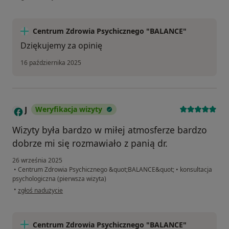
Centrum Zdrowia Psychicznego "BALANCE"
Dziękujemy za opinię
16 października 2025
J
Weryfikacja wizyty
Wizyty była bardzo w miłej atmosferze bardzo
dobrze mi się rozmawiało z panią dr.
26 września 2025
•
Centrum Zdrowia Psychicznego &quot;BALANCE&quot;
•
konsultacja
psychologiczna (pierwsza wizyta)
w opinii użytkownika J
•
zgłoś nadużycie
Centrum Zdrowia Psychicznego "BALANCE"