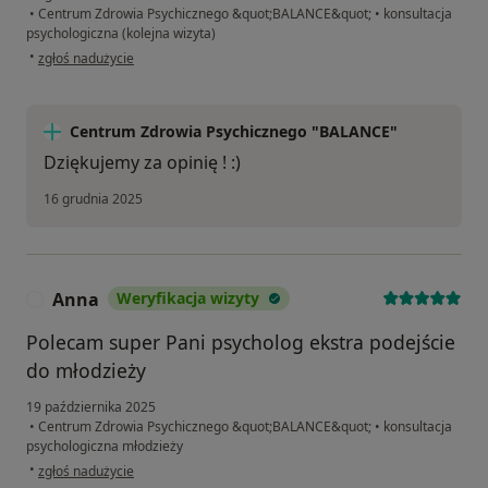
•
Centrum Zdrowia Psychicznego &quot;BALANCE&quot;
•
konsultacja
psychologiczna (kolejna wizyta)
w opinii użytkownika Kornelia
•
zgłoś nadużycie
Centrum Zdrowia Psychicznego "BALANCE"
Dziękujemy za opinię ! :)
16 grudnia 2025
Anna
Weryfikacja wizyty
A
Polecam super Pani psycholog ekstra podejście
do młodzieży
19 października 2025
•
Centrum Zdrowia Psychicznego &quot;BALANCE&quot;
•
konsultacja
psychologiczna młodzieży
w opinii użytkownika Anna
•
zgłoś nadużycie