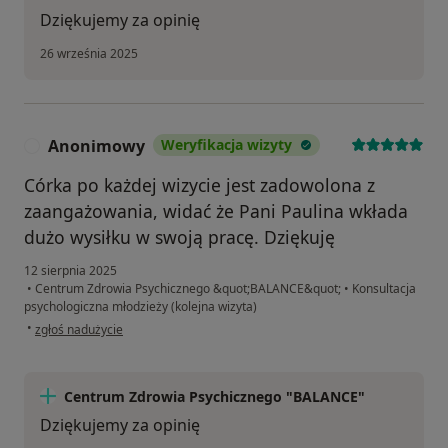
Dziękujemy za opinię
26 września 2025
Anonimowy
Weryfikacja wizyty
A
Córka po każdej wizycie jest zadowolona z
zaangażowania, widać że Pani Paulina wkłada
dużo wysiłku w swoją pracę. Dziękuję
12 sierpnia 2025
•
Centrum Zdrowia Psychicznego &quot;BALANCE&quot;
•
Konsultacja
psychologiczna młodzieży (kolejna wizyta)
w opinii użytkownika Anonimowy
•
zgłoś nadużycie
Centrum Zdrowia Psychicznego "BALANCE"
Dziękujemy za opinię