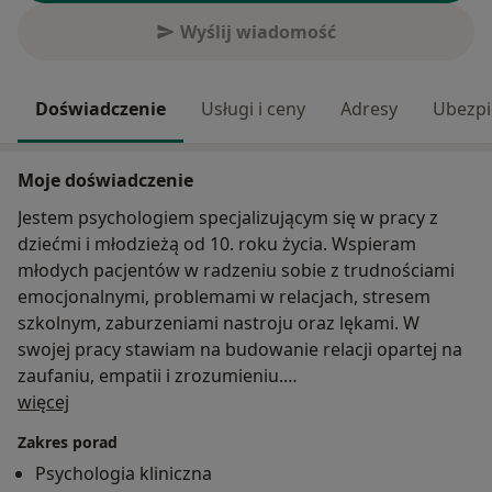
Wyślij wiadomość
Doświadczenie
Usługi i ceny
Adresy
Ubezpi
Moje doświadczenie
Jestem psychologiem specjalizującym się w pracy z
dziećmi i młodzieżą od 10. roku życia. Wspieram
młodych pacjentów w radzeniu sobie z trudnościami
emocjonalnymi, problemami w relacjach, stresem
szkolnym, zaburzeniami nastroju oraz lękami. W
swojej pracy stawiam na budowanie relacji opartej na
zaufaniu, empatii i zrozumieniu.
O mnie
więcej
Pomagam również rodzicom lepiej zrozumieć
Zakres porad
potrzeby swoich dzieci i wspólnie poszukiwać
Psychologia kliniczna
najlepszych rozwiązań. Podczas pracy dostosowuję