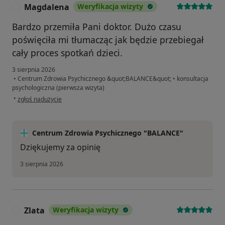
Magdalena
Weryfikacja wizyty
M
Bardzo przemiła Pani doktor. Dużo czasu
poświęciła mi tłumacząc jak będzie przebiegał
cały proces spotkań dzieci.
3 sierpnia 2026
•
Centrum Zdrowia Psychicznego &quot;BALANCE&quot;
•
konsultacja
psychologiczna (pierwsza wizyta)
w opinii użytkownika Magdalena
•
zgłoś nadużycie
Centrum Zdrowia Psychicznego "BALANCE"
Dziękujemy za opinię
3 sierpnia 2026
Zlata
Weryfikacja wizyty
Z