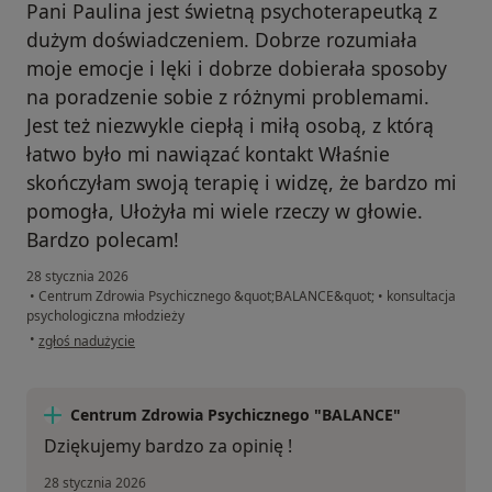
Pani Paulina jest świetną psychoterapeutką z
dużym doświadczeniem. Dobrze rozumiała
moje emocje i lęki i dobrze dobierała sposoby
na poradzenie sobie z różnymi problemami.
Jest też niezwykle ciepłą i miłą osobą, z którą
łatwo było mi nawiązać kontakt Właśnie
skończyłam swoją terapię i widzę, że bardzo mi
pomogła, Ułożyła mi wiele rzeczy w głowie.
Bardzo polecam!
28 stycznia 2026
•
Centrum Zdrowia Psychicznego &quot;BALANCE&quot;
•
konsultacja
psychologiczna młodzieży
w opinii użytkownika Zlata
•
zgłoś nadużycie
Centrum Zdrowia Psychicznego "BALANCE"
Dziękujemy bardzo za opinię !
28 stycznia 2026