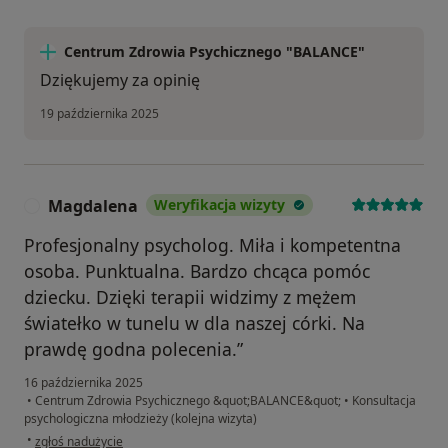
Centrum Zdrowia Psychicznego "BALANCE"
Dziękujemy za opinię
19 października 2025
Magdalena
Weryfikacja wizyty
M
Profesjonalny psycholog. Miła i kompetentna
osoba. Punktualna. Bardzo chcąca pomóc
dziecku. Dzięki terapii widzimy z mężem
światełko w tunelu w dla naszej córki. Na
prawdę godna polecenia.”
16 października 2025
•
Centrum Zdrowia Psychicznego &quot;BALANCE&quot;
•
Konsultacja
psychologiczna młodzieży (kolejna wizyta)
w opinii użytkownika Magdalena
•
zgłoś nadużycie