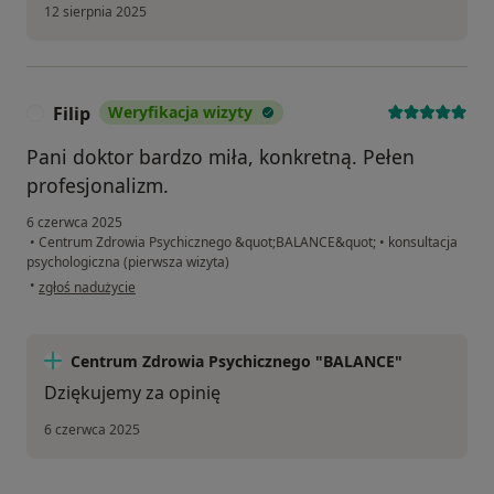
12 sierpnia 2025
Filip
Weryfikacja wizyty
F
Pani doktor bardzo miła, konkretną. Pełen
profesjonalizm.
6 czerwca 2025
•
Centrum Zdrowia Psychicznego &quot;BALANCE&quot;
•
konsultacja
psychologiczna (pierwsza wizyta)
w opinii użytkownika Filip
•
zgłoś nadużycie
Centrum Zdrowia Psychicznego "BALANCE"
Dziękujemy za opinię
6 czerwca 2025