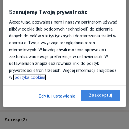
Diagnoza ADHD dzieci i młodzieży
Umów wizytę
400 zł
Szczegóły
Szanujemy Twoją prywatność
Akceptując, pozwalasz nam i naszym partnerom używać
Konsultacja psychologiczna (kolejna
plików cookie (lub podobnych technologii) do zbierania
wizyta)
Umów wizytę
danych do celów statystycznych i dostarczania treści w
180 zł
Szczegóły
oparciu o Twoje zwyczaje przeglądania stron
internetowych. W każdej chwili możesz sprawdzić i
Konsultacja psychologiczna
zaktualizować swoje preferencje w ustawieniach. W
młodzieży
Umów wizytę
ustawieniach znajdziesz również linki do polityk
200 zł
Szczegóły
prywatności stron trzecich. Więcej informacji znajdziesz
w
polityka cookies
+ 7 usług
Zaakceptuj
Edytuj ustawienia
W jaki sposób ustalane są ceny?
Adresy (2)