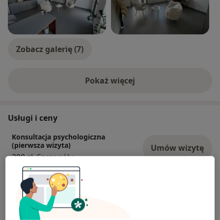
Niepublicznej Poradnii Psychologiczno-Pedagogicznej
BALANCE oraz członkiem zarządu Fundacji Równik
Zobacz galerię (7)
Pokaż więcej
o doświadczeniu
Usługi i ceny
Konsultacja psychologiczna
(pierwsza wizyta)
Umów wizytę
200 zł
Szczegóły
Konsultacja psychologiczna online
Umów wizytę
160 zł
Szczegóły