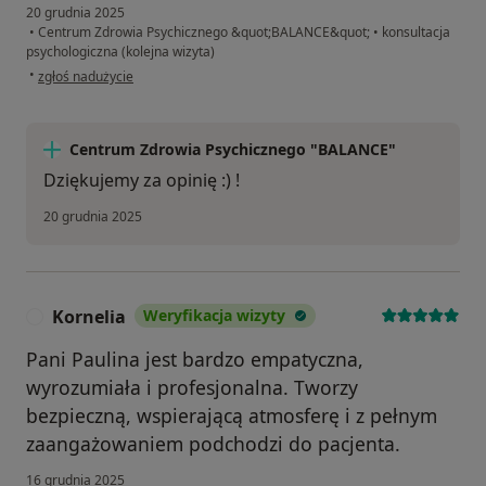
20 grudnia 2025
•
Centrum Zdrowia Psychicznego &quot;BALANCE&quot;
•
konsultacja
psychologiczna (kolejna wizyta)
w opinii użytkownika Ewelina
•
zgłoś nadużycie
Centrum Zdrowia Psychicznego "BALANCE"
Dziękujemy za opinię :) !
20 grudnia 2025
Kornelia
Weryfikacja wizyty
K
Pani Paulina jest bardzo empatyczna,
wyrozumiała i profesjonalna. Tworzy
bezpieczną, wspierającą atmosferę i z pełnym
zaangażowaniem podchodzi do pacjenta.
16 grudnia 2025