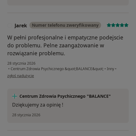
Jarek
Numer telefonu zweryfikowany
J
W pełni profesjonalne i empatyczne podejscie
do problemu. Pelne zaangażowanie w
rozwiązanie problemu.
28 stycznia 2026
•
Centrum Zdrowia Psychicznego &quot;BALANCE&quot;
•
Inny
•
w opinii użytkownika Jarek
zgłoś nadużycie
Centrum Zdrowia Psychicznego "BALANCE"
Dziękujemy za opinię !
28 stycznia 2026