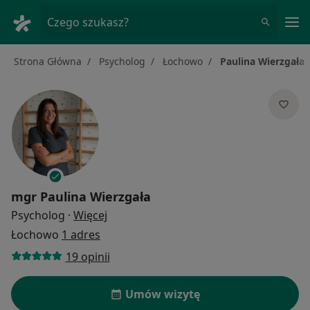
Me
Czego szukasz?
Strona Główna
Psycholog
Łochowo
Paulina Wierzgała
mgr
Paulina Wierzgała
O specjalizacjach
Psycholog
·
Więcej
Łochowo
1 adres
19 opinii
Umów wizytę