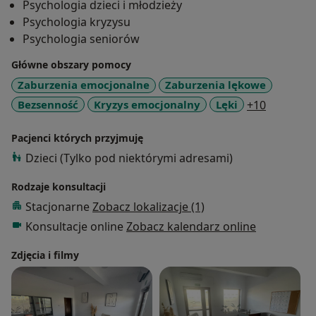
Psychologia dzieci i młodzieży
metody do wieku i indywidualnych potrzeb dziecka.
Psychologia kryzysu
Psychologia seniorów
Regularnie poszerzam swoją wiedzę i kompetencje,
uczestnicząc w szkoleniach i konferencjach
Główne obszary pomocy
dotyczących zdrowia psychicznego dzieci i młodzieży.
Zaburzenia emocjonalne
Zaburzenia lękowe
a11y_sr_
Bezsenność
Kryzys emocjonalny
Lęki
+10
Zapraszam na konsultacje dzieci, nastolatków oraz ich
opiekunów.
Pacjenci których przyjmuję
Dzieci (Tylko pod niektórymi adresami)
Jako psycholog specjalizuję się w psychotraumatologii
oraz interwencji kryzysowej. Wspieram rodziny oraz
Rodzaje konsultacji
pacjentów po wypadkach komunikacyjnych,
Stacjonarne
Zobacz lokalizacje (1)
przebywających na Oddziale Intensywnej Opieki
Konsultacje online
Zobacz kalendarz online
Medycznej (OIOM) lub w trakcie rehabilitacji. Oferuję
pomoc w procesie decyzyjnym, wsparcie
Zdjęcia i filmy
psychologiczne oraz doradcze.
Na co dzień odpowiadam za funkcjonowanie Centrum
Zdrowia Psychicznego BALANCE, jestem dyrektorem