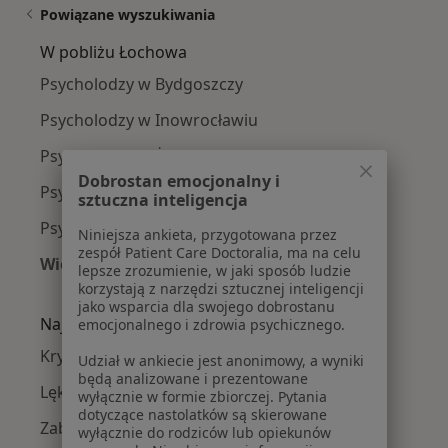
Powiązane wyszukiwania
W pobliżu Łochowa
Psycholodzy w Bydgoszczy
Psycholodzy w Inowrocławiu
Psycholodzy w Żninie
Dobrostan emocjonalny i
Psycholodzy w Osielsku
sztuczna inteligencja
Psycholodzy w Chełmnie
Niniejsza ankieta, przygotowana przez
zespół Patient Care Doctoralia, ma na celu
Więcej (14)
lepsze zrozumienie, w jaki sposób ludzie
Więcej w kategorii: W pobliżu Łochowa
korzystają z narzędzi sztucznej inteligencji
jako wsparcia dla swojego dobrostanu
Najczęście leczone choroby
emocjonalnego i zdrowia psychicznego.
Kryzys emocjonalny w Łochowie
Udział w ankiecie jest anonimowy, a wyniki
będą analizowane i prezentowane
Lęki w Łochowie
wyłącznie w formie zbiorczej. Pytania
dotyczące nastolatków są skierowane
Zaburzenia emocjonalne w Łochowie
wyłącznie do rodziców lub opiekunów