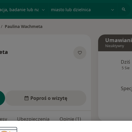
acja, badanie lub nazwisko
miasto lub dzielnica
Paulina Wachmeta
ień miasto
Umawiani
Nieaktywny
eta
 specjalizacjach
Dziś
5 Sie
Spec
Poproś o wizytę
esy
Ubezpieczenia
Opinie (1)