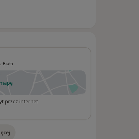
o-Biała
 mapę
wiera się w nowej karcie
t przez internet
ęcej
adresie