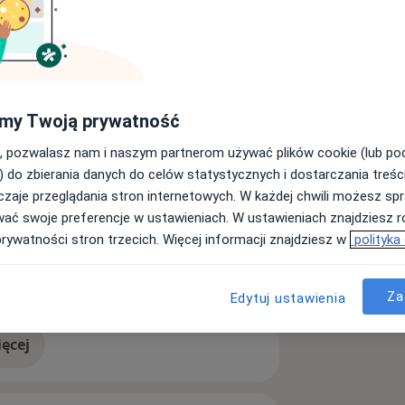
istrem Fizjoterapii, absolwentką
icach. Doświadczenie zawodowe
 nieprzerwanie pracuję z pacjentami
my Twoją prywatność
. Z powodzeniem przeprowadzam
iami pourazowymi, jak i z przewlekłymi
, pozwalasz nam i naszym partnerom używać plików cookie (lub p
dycznymi. Stawiam na rozwój, dlatego
) do zbierania danych do celów statystycznych i dostarczania treśc
ę zawodową, zwłaszcza w zakresie
zaje przeglądania stron internetowych. W każdej chwili możesz spr
wać swoje preferencje w ustawieniach. W ustawieniach znajdziesz ró
tom. Metody współpracy zawsze
prywatności stron trzecich. Więcej informacji znajdziesz w
polityka
możliwości konkretnej osoby.
a11y_sr_more_disease
owa
Bóle stawów
Ból karku
+25
Za
Edytuj ustawienia
ęcej
doświadczeniu