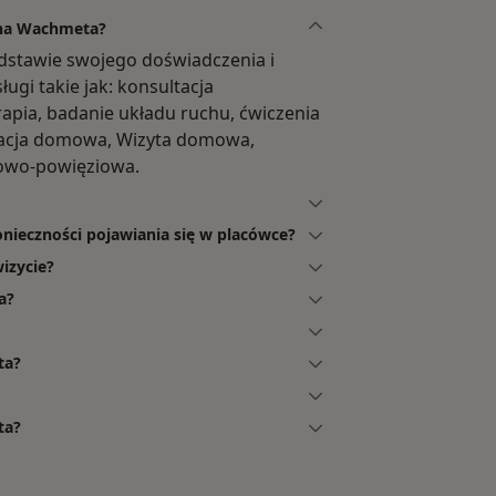
lina Wachmeta?
dstawie swojego doświadczenia i
ugi takie jak: konsultacja
erapia, badanie układu ruchu, ćwiczenia
litacja domowa, Wizyta domowa,
niowo-powięziowa.
nieczności pojawiania się w placówce?
izycie?
a?
ta?
ta?