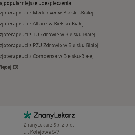
ajpopularniejsze ubezpieczenia
izjoterapeuci z Medicover w Bielsku-Białej
izjoterapeuci z Allianz w Bielsku-Białej
izjoterapeuci z TU Zdrowie w Bielsku-Białej
izjoterapeuci z PZU Zdrowie w Bielsku-Białej
izjoterapeuci z Compensa w Bielsku-Białej
ięcej (3)
oby
Więcej w kategorii: Najpopularniejsze ubezpieczenia
Kontakt
ZnanyLekarz - Strona główna
ZnanyLekarz Sp. z o.o.
ul. Kolejowa 5/7