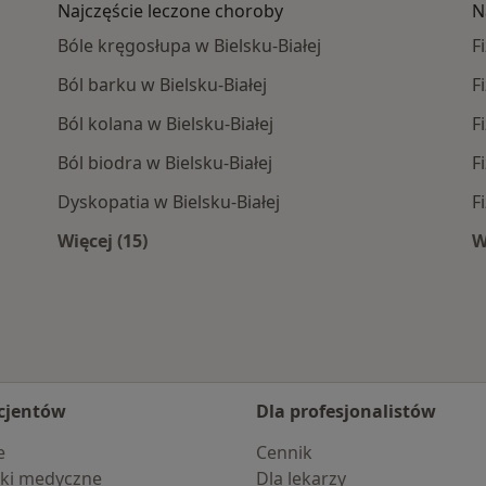
Najczęście leczone choroby
N
Bóle kręgosłupa w Bielsku-Białej
F
Ból barku w Bielsku-Białej
F
Ból kolana w Bielsku-Białej
F
Ból biodra w Bielsku-Białej
F
Dyskopatia w Bielsku-Białej
F
Więcej (15)
W
a-Białej
Więcej w kategorii: Najczęście leczone chor
cjentów
Dla profesjonalistów
e
Cennik
ki medyczne
Dla lekarzy