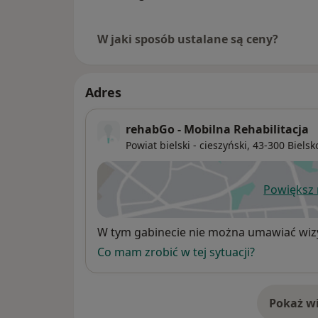
W jaki sposób ustalane są ceny?
Adres
rehabGo - Mobilna Rehabilitacja
Powiat bielski - cieszyński,
43-300
Bielsk
Powiększ
ot
Dostępność
W tym gabinecie nie można umawiać wizy
Co mam zrobić w tej sytuacji?
Pokaż wi
o 