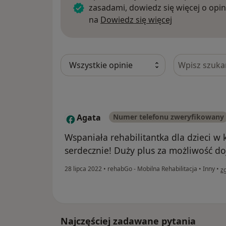
zasadami, dowiedz się więcej o opin
Dowiedz się w
na
Dowiedz się więcej
Szukaj w opi
Agata
Numer telefonu zweryfikowany
A
Wspaniała rehabilitantka dla dzieci 
serdecznie! Duży plus za możliwość do
w 
28 lipca 2022
•
rehabGo - Mobilna Rehabilitacja
•
Inny
•
z
Najczęściej zadawane pytania