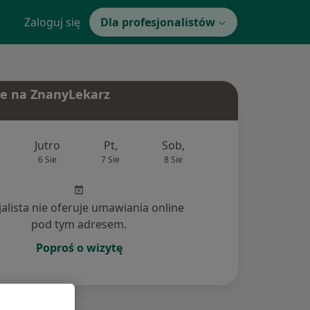
Zaloguj się
Dla profesjonalistów
e na ZnanyLekarz
Jutro
Pt,
Sob,
Ndz,
Pon
6 Sie
7 Sie
8 Sie
9 Sie
10 Si
jalista nie oferuje umawiania online
pod tym adresem.
Poproś o wizytę