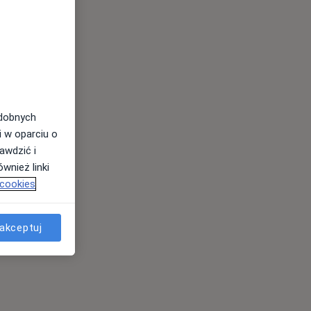
odobnych
i w oparciu o
awdzić i
wnież linki
 cookies
s
akceptuj