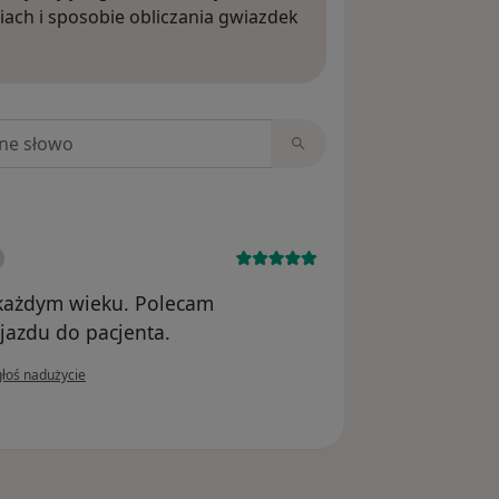
iach i sposobie obliczania gwiazdek
ięcej o opiniach
niach
w każdym wieku. Polecam
jazdu do pacjenta.
opinii użytkownika Agata
głoś nadużycie