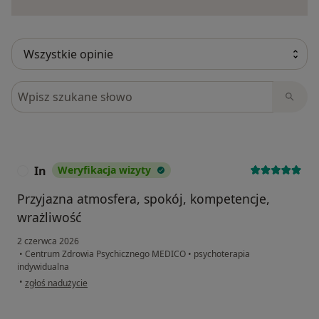
Szukaj w opiniach
In
Weryfikacja wizyty
I
Przyjazna atmosfera, spokój, kompetencje,
wrażliwość
2 czerwca 2026
•
Centrum Zdrowia Psychicznego MEDICO
•
psychoterapia
indywidualna
w opinii użytkownika In
•
zgłoś nadużycie