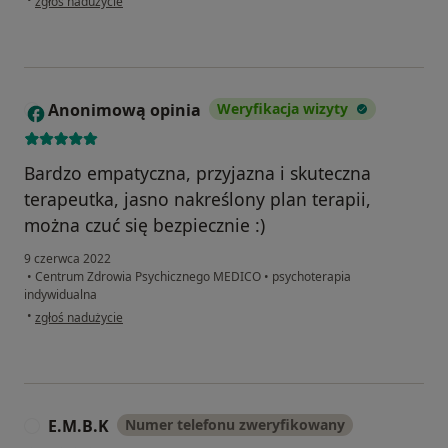
zgłoś nadużycie
Anonimową opinia
Weryfikacja wizyty
A
Bardzo empatyczna, przyjazna i skuteczna
terapeutka, jasno nakreślony plan terapii,
można czuć się bezpiecznie :)
9 czerwca 2022
•
Centrum Zdrowia Psychicznego MEDICO
•
psychoterapia
indywidualna
w opinii użytkownika Anonimową opinia
•
zgłoś nadużycie
E.M.B.K
Numer telefonu zweryfikowany
E