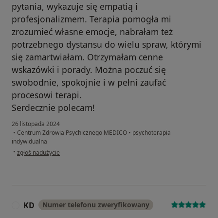
pytania, wykazuje się empatią i
profesjonalizmem. Terapia pomogła mi
zrozumieć własne emocje, nabrałam też
potrzebnego dystansu do wielu spraw, którymi
się zamartwiałam. Otrzymałam cenne
wskazówki i porady. Można poczuć się
swobodnie, spokojnie i w pełni zaufać
procesowi terapi.
Serdecznie polecam!
26 listopada 2024
•
Centrum Zdrowia Psychicznego MEDICO
•
psychoterapia
indywidualna
w opinii użytkownika Justyna
•
zgłoś nadużycie
KD
Numer telefonu zweryfikowany
K