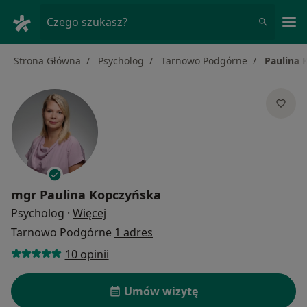
Me
Czego szukasz?
Strona Główna
Psycholog
Tarnowo Podgórne
Paulina 
mgr
Paulina Kopczyńska
O specjalizacjach
Psycholog
·
Więcej
Tarnowo Podgórne
1 adres
10 opinii
Umów wizytę