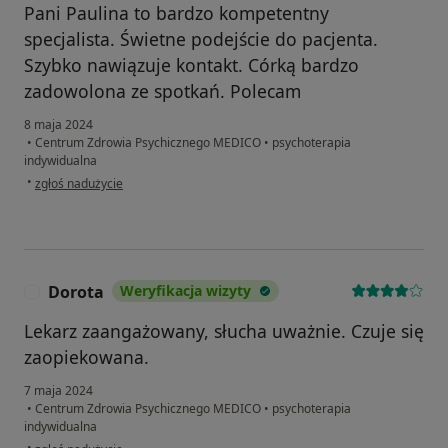
Pani Paulina to bardzo kompetentny
specjalista. Świetne podejście do pacjenta.
Szybko nawiązuje kontakt. Córką bardzo
zadowolona ze spotkań. Polecam
8 maja 2024
•
Centrum Zdrowia Psychicznego MEDICO
•
psychoterapia
indywidualna
w opinii użytkownika KD
•
zgłoś nadużycie
Dorota
Weryfikacja wizyty
D
Lekarz zaangażowany, słucha uważnie. Czuje się
zaopiekowana.
7 maja 2024
•
Centrum Zdrowia Psychicznego MEDICO
•
psychoterapia
indywidualna
w opinii użytkownika Dorota
•