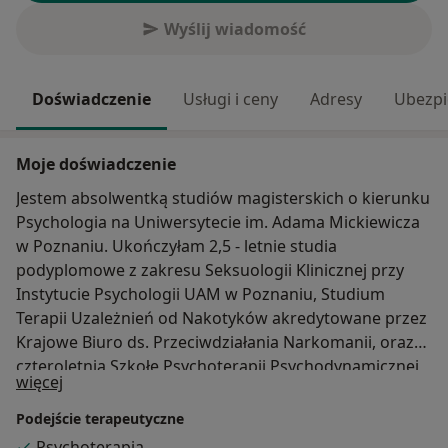
Wyślij wiadomość
Doświadczenie
Usługi i ceny
Adresy
Ubezpi
Moje doświadczenie
Jestem absolwentką studiów magisterskich o kierunku
Psychologia na Uniwersytecie im. Adama Mickiewicza
w Poznaniu. Ukończyłam 2,5 - letnie studia
podyplomowe z zakresu Seksuologii Klinicznej przy
Instytucie Psychologii UAM w Poznaniu, Studium
Terapii Uzależnień od Nakotyków akredytowane przez
Krajowe Biuro ds. Przeciwdziałania Narkomanii, oraz
czteroletnią Szkołę Psychoterapii Psychodynamicznej
O mnie
więcej
w Krakowskim Centrum Psychodynamicznym.
Doświadczenie zawodowe zdobywałam pracując w
Podejście terapeutyczne
poradni, ośrodku leczenia uzależnień, hospicjum
Psychoterapia