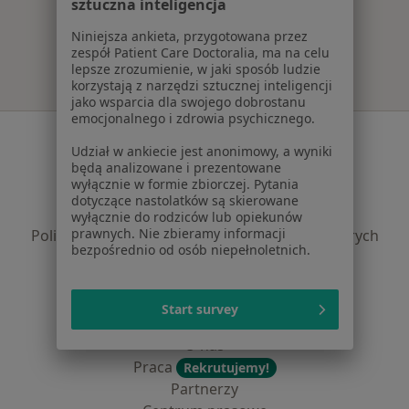
sztuczna inteligencja
Więcej w kategorii: Najczęście leczone chorob
Niniejsza ankieta, przygotowana przez
zespół Patient Care Doctoralia, ma na celu
lepsze zrozumienie, w jaki sposób ludzie
korzystają z narzędzi sztucznej inteligencji
jako wsparcia dla swojego dobrostanu
emocjonalnego i zdrowia psychicznego.
Serwis
Udział w ankiecie jest anonimowy, a wyniki
będą analizowane i prezentowane
Regulamin
wyłącznie w formie zbiorczej. Pytania
Polityka prywatności pacjentów
dotyczące nastolatków są skierowane
Polityka prywatności profesjonalistów
wyłącznie do rodziców lub opiekunów
prawnych. Nie zbieramy informacji
Polityka prywatności dla profesjonalistów, których
bezpośrednio od osób niepełnoletnich.
dane pozyskaliśmy samodzielnie
Polityka cookies
Jak działają wyniki wyszukiwania
Start survey
Dostępność
O nas
Praca
Rekrutujemy!
Partnerzy