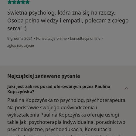
Świetna psycholog, która zna się na rzeczy.
Osoba pełna wiedzy i empatii, polecam z całego
serca! :)
9 grudnia 2021
•
Konsultacje online
•
konsultacja online
•
w opinii użytkownika E.M.B.K
zgłoś nadużycie
Najczęściej zadawane pytania
Jaki jest zakres porad oferowanych przez Paulina
Kopczyńska?
Paulina Kopczyńska to psycholog, psychoterapeuta.
Na podstawie swojego doświadczenia i
wykształcenia Paulina Kopczyńska oferuje usługi
takie jak: psychoterapia indywidualna, poradnictwo
psychologiczne, psychoedukacja, Konsultacja