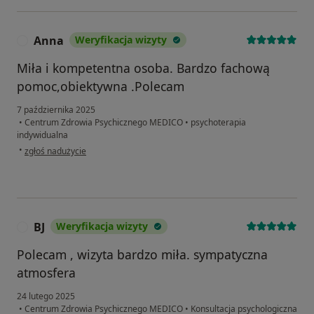
Anna
Weryfikacja wizyty
A
Miła i kompetentna osoba. Bardzo fachową
pomoc,obiektywna .Polecam
7 października 2025
•
Centrum Zdrowia Psychicznego MEDICO
•
psychoterapia
indywidualna
w opinii użytkownika Anna
•
zgłoś nadużycie
BJ
Weryfikacja wizyty
B
Polecam , wizyta bardzo miła. sympatyczna
atmosfera
24 lutego 2025
•
Centrum Zdrowia Psychicznego MEDICO
•
Konsultacja psychologiczna