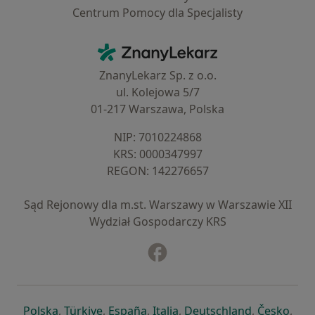
Centrum Pomocy dla Specjalisty
Kontakt
ZnanyLekarz - Strona główna
ZnanyLekarz Sp. z o.o.
ul. Kolejowa 5/7
01-217 Warszawa, Polska
NIP: ⁠7010224868
KRS: ⁠0000347997
REGON: ⁠142276657
Sąd Rejonowy dla m.st. Warszawy w Warszawie XII
Wydział Gospodarczy KRS
Facebook
otwiera się w nowej karcie
otwiera się w nowej karcie
otwiera się w nowej karcie
otwiera się w nowej karcie
otwiera się w nowej karci
otwiera się
otwi
Polska
,
Türkiye
,
España
,
Italia
,
Deutschland
,
Česko
,