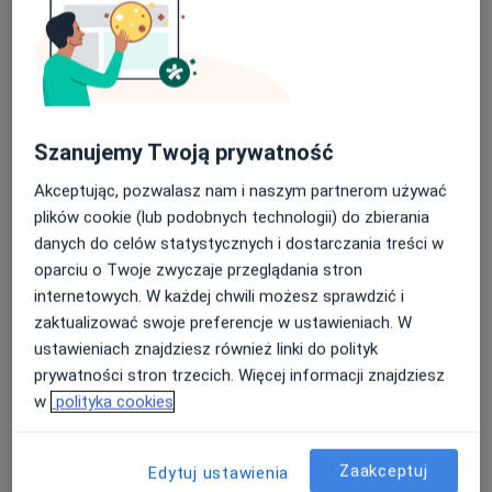
Usługi i ceny
Konsultacja psychologiczna
Umów wizytę
200 zł
Szczegóły
Psychoterapia indywidualna
Szanujemy Twoją prywatność
Umów wizytę
200 zł
Szczegóły
Akceptując, pozwalasz nam i naszym partnerom używać
plików cookie (lub podobnych technologii) do zbierania
Poradnictwo psychologiczne
danych do celów statystycznych i dostarczania treści w
Umów wizytę
200 zł
Szczegóły
oparciu o Twoje zwyczaje przeglądania stron
internetowych. W każdej chwili możesz sprawdzić i
zaktualizować swoje preferencje w ustawieniach. W
Psychoedukacja
Umów wizytę
ustawieniach znajdziesz również linki do polityk
200 zł
Szczegóły
prywatności stron trzecich. Więcej informacji znajdziesz
w
polityka cookies
Psychoterapia uzależnień
Umów wizytę
200 zł
Szczegóły
Zaakceptuj
Edytuj ustawienia