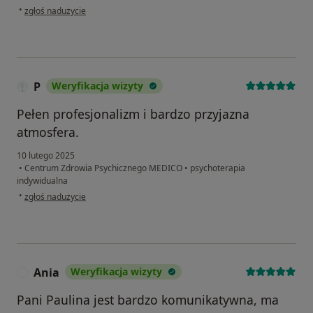
w opinii użytkownika BJ
•
zgłoś nadużycie
P
Weryfikacja wizyty
Pełen profesjonalizm i bardzo przyjazna
atmosfera.
10 lutego 2025
•
Centrum Zdrowia Psychicznego MEDICO
•
psychoterapia
indywidualna
w opinii użytkownika P
•
zgłoś nadużycie
Ania
Weryfikacja wizyty
A
Pani Paulina jest bardzo komunikatywna, ma