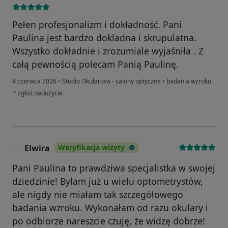
Pełen profesjonalizm i dokładność. Pani
Paulina jest bardzo dokladna i skrupulatna.
Wszystko dokładnie i zrozumiale wyjaśniła . Z
całą pewnością polecam Panią Paulinę.
4 czerwca 2026
•
Studio Okularova - salony optyczne
•
badania wzroku
w opinii użytkownika Małgorzata
•
zgłoś nadużycie
Elwira
Weryfikacja wizyty
E
Pani Paulina to prawdziwa specjalistka w swojej
dziedzinie! Byłam już u wielu optometrystów,
ale nigdy nie miałam tak szczegółowego
badania wzroku. Wykonałam od razu okulary i
po odbiorze nareszcie czuję, że widzę dobrze!