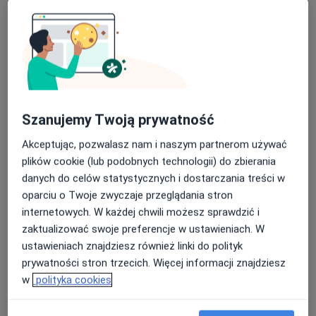
Adres 1
Adres 2
Studio Okularova - salony optyczne
Mrągowska 4,
Park Handlowy Kopernik,
Grunwald
,
60-161
Poznań
Szanujemy Twoją prywatność
Akceptując, pozwalasz nam i naszym partnerom używać
Powiększ mapę
otwiera się w nowej karcie
plików cookie (lub podobnych technologii) do zbierania
danych do celów statystycznych i dostarczania treści w
Dostępność
oparciu o Twoje zwyczaje przeglądania stron
Pokaż kalendarz
internetowych. W każdej chwili możesz sprawdzić i
zaktualizować swoje preferencje w ustawieniach. W
ustawieniach znajdziesz również linki do polityk
Telefon
prywatności stron trzecich. Więcej informacji znajdziesz
530 44...
Pokaż numer telefonu
w
polityka cookies
Pokaż więcej