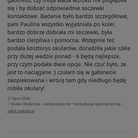
gabinetu, czy moja wada wzroku nie pogłębiła
się i by dobrać odpowiednie soczewki
kontaktowe. Badanie było bardzo szczegółowe,
pani Paulina wszystko wyjaśniała po kolei,
bardzo dobrze dobrała mi soczewki, była
bardzo cierpliwa i pomocna. Wstępnie też
podała kosztorys okularów, doradziła jakie szkła
przy dużej wadzie ponad - 6 będą najlepsze,
przy czym podała dwie opcje. Nie czuć było, że
jest to naciągane :) czułam się w gabinecie
zaopiekowana i wrócę tam gdy niedługo będę
robiła okulary!
27 lipca 2026
•
Studio Okularova - salony optyczne
•
Konsultacja optometryczna
•
w opinii użytkownika Agnieszka
zgłoś nadużycie