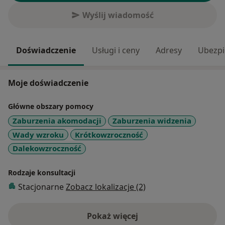
Wyślij wiadomość
Doświadczenie
Usługi i ceny
Adresy
Ubezpi
Moje doświadczenie
Główne obszary pomocy
Zaburzenia akomodacji
Zaburzenia widzenia
Wady wzroku
Krótkowzroczność
Dalekowzroczność
Rodzaje konsultacji
Stacjonarne
Zobacz lokalizacje (2)
Pokaż więcej
o doświadczeniu