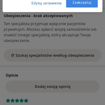
o adresie
Zaakceptuj
Edytuj ustawienia
Ubezpieczenia - brak akceptowanych
Ten specjalista przyjmuje wyłącznie pacjentów
prywatnych. Możesz opłacić wizytę samodzielnie lub
znaleźć innego specjalistę, który akceptuje Twoje
ubezpieczenie.
Szukaj specjalistów według ubezpieczenia
Opinie
Dodaj swoją opinię