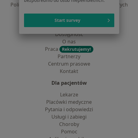
bezpośrednio od osób niepełnoletnich.
Polityka prywatności dla profesjonalistów, których
dane pozyskaliśmy samodzielnie
Polityka cookies
Start survey
Jak działają wyniki wyszukiwania
Dostępność
O nas
Praca
Rekrutujemy!
Partnerzy
Centrum prasowe
Kontakt
Dla pacjentów
Lekarze
Placówki medyczne
Pytania i odpowiedzi
Usługi i zabiegi
Choroby
Pomoc