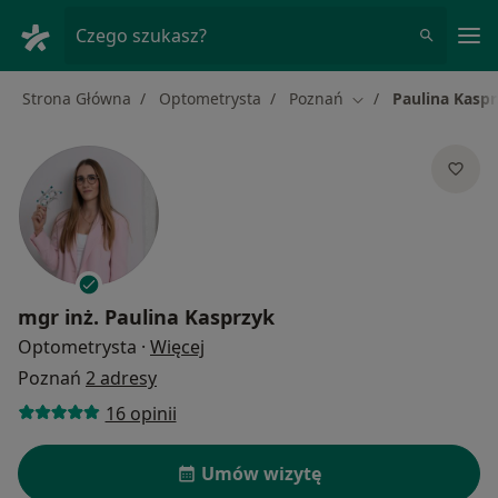
Me
Czego szukasz?
Strona Główna
Optometrysta
Poznań
Paulina Kasp
Zmień miasto
mgr inż.
Paulina Kasprzyk
O specjalizacjach
Optometrysta
·
Więcej
Poznań
2 adresy
16 opinii
Umów wizytę