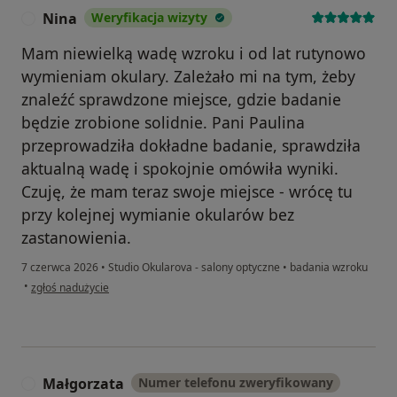
Nina
Weryfikacja wizyty
N
Mam niewielką wadę wzroku i od lat rutynowo
wymieniam okulary. Zależało mi na tym, żeby
znaleźć sprawdzone miejsce, gdzie badanie
będzie zrobione solidnie. Pani Paulina
przeprowadziła dokładne badanie, sprawdziła
aktualną wadę i spokojnie omówiła wyniki.
Czuję, że mam teraz swoje miejsce - wrócę tu
przy kolejnej wymianie okularów bez
zastanowienia.
7 czerwca 2026
•
Studio Okularova - salony optyczne
•
badania wzroku
w opinii użytkownika Nina
•
zgłoś nadużycie
Małgorzata
Numer telefonu zweryfikowany
M