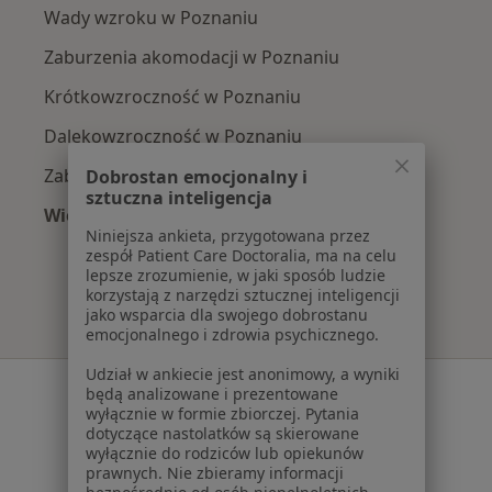
Wady wzroku w Poznaniu
Zaburzenia akomodacji w Poznaniu
Krótkowzroczność w Poznaniu
Dalekowzroczność w Poznaniu
Zaburzenia widzenia w Poznaniu
Dobrostan emocjonalny i
sztuczna inteligencja
Więcej (15)
Niniejsza ankieta, przygotowana przez
Więcej w kategorii: Najczęście leczone chorob
zespół Patient Care Doctoralia, ma na celu
lepsze zrozumienie, w jaki sposób ludzie
korzystają z narzędzi sztucznej inteligencji
jako wsparcia dla swojego dobrostanu
emocjonalnego i zdrowia psychicznego.
Udział w ankiecie jest anonimowy, a wyniki
Serwis
będą analizowane i prezentowane
wyłącznie w formie zbiorczej. Pytania
Regulamin
dotyczące nastolatków są skierowane
wyłącznie do rodziców lub opiekunów
Polityka prywatności pacjentów
prawnych. Nie zbieramy informacji
Polityka prywatności profesjonalistów