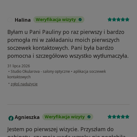
Halina
Weryfikacja wizyty
H
Byłam u Pani Pauliny po raz pierwszy i bardzo
pomogła mi w zakładaniu moich pierwszych
soczewek kontaktowych. Pani była bardzo
pomocna i szczegółowo wszystko wytłumaczyła.
31 lipca 2026
•
Studio Okularova - salony optyczne
•
aplikacja soczewek
kontaktowych
w opinii użytkownika Halina
•
zgłoś nadużycie
Agnieszka
Weryfikacja wizyty
A
Jestem po pierwszej wizycie. Przyszłam do