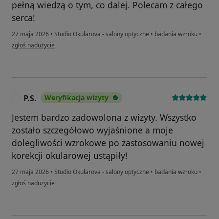
pełną wiedzą o tym, co dalej. Polecam z całego
serca!
27 maja 2026
•
Studio Okularova - salony optyczne
•
badania wzroku
•
w opinii użytkownika Weronika
zgłoś nadużycie
P.S.
Weryfikacja wizyty
P
Jestem bardzo zadowolona z wizyty. Wszystko
zostało szczegółowo wyjaśnione a moje
dolegliwości wzrokowe po zastosowaniu nowej
korekcji okularowej ustąpiły!
27 maja 2026
•
Studio Okularova - salony optyczne
•
badania wzroku
•
w opinii użytkownika P.S.
zgłoś nadużycie