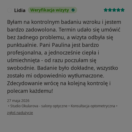
Lidia
Weryfikacja wizyty
L
Byłam na kontrolnym badaniu wzroku i jestem
bardzo zadowolona. Termin udało się umówić
bez żadnego problemu, a wizyta odbyła się
punktualnie. Pani Paulina jest bardzo
profesjonalna, a jednocześnie ciepła i
uśmiechnięta - od razu poczułam się
swobodnie. Badanie było dokładne, wszystko
zostało mi odpowiednio wytłumaczone.
Zdecydowanie wrócę na kolejną kontrolę i
polecam każdemu!
27 maja 2026
•
Studio Okularova - salony optyczne
•
Konsultacja optometryczna
•
w opinii użytkownika Lidia
zgłoś nadużycie