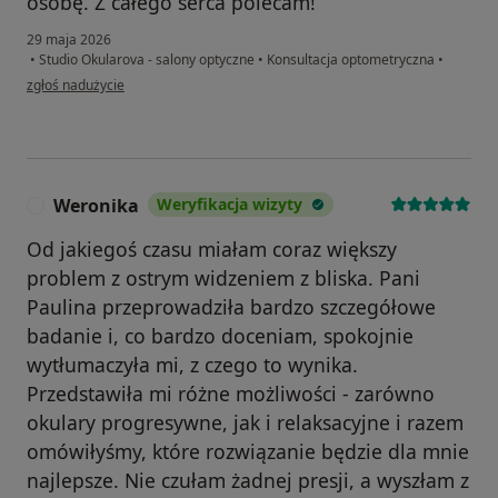
osobę. Z całego serca polecam!
29 maja 2026
•
Studio Okularova - salony optyczne
•
Konsultacja optometryczna
•
w opinii użytkownika Oliwia
zgłoś nadużycie
Weronika
Weryfikacja wizyty
W
Od jakiegoś czasu miałam coraz większy
problem z ostrym widzeniem z bliska. Pani
Paulina przeprowadziła bardzo szczegółowe
badanie i, co bardzo doceniam, spokojnie
wytłumaczyła mi, z czego to wynika.
Przedstawiła mi różne możliwości - zarówno
okulary progresywne, jak i relaksacyjne i razem
omówiłyśmy, które rozwiązanie będzie dla mnie
najlepsze. Nie czułam żadnej presji, a wyszłam z