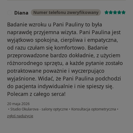
Diana
Numer telefonu zweryfikowany
D
Badanie wzroku u Pani Pauliny to była
naprawdę przyjemna wizyta. Pani Paulina jest
wyjątkowo spokojna, cierpliwa i empatyczna,
od razu czułam się komfortowo. Badanie
przeprowadzone bardzo dokładnie, z użyciem
różnorodnego sprzętu, a każde pytanie zostało
potraktowane poważnie i wyczerpująco
wyjaśnione. Widać, że Pani Paulina podchodzi
do pacjenta indywidualnie i nie spieszy się.
Polecam z całego serca!
20 maja 2026
•
Studio Okularova - salony optyczne
•
Konsultacja optometryczna
•
w opinii użytkownika Diana
zgłoś nadużycie