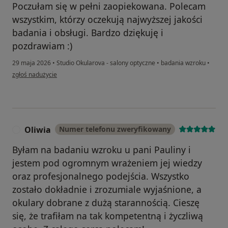
Poczułam się w pełni zaopiekowana. Polecam
wszystkim, którzy oczekują najwyższej jakości
badania i obsługi. Bardzo dziękuję i
pozdrawiam :)
29 maja 2026
•
Studio Okularova - salony optyczne
•
badania wzroku
•
w opinii użytkownika Elwira
zgłoś nadużycie
Oliwia
Numer telefonu zweryfikowany
O
Byłam na badaniu wzroku u pani Pauliny i
jestem pod ogromnym wrażeniem jej wiedzy
oraz profesjonalnego podejścia. Wszystko
zostało dokładnie i zrozumiale wyjaśnione, a
okulary dobrane z dużą starannością. Cieszę
się, że trafiłam na tak kompetentną i życzliwą