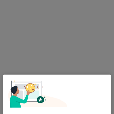
Adres 1
Adres 2
Adres 3
Św. Antoniego 2, Swadzim
•
Mapa
Family Optic - Auchan Swadzim
Badanie oraz dobór soczewek kontaktowych
189 zł
Specjalista nie oferuje umawiania online pod tym adresem.
Poproś o wizytę
OPTÉA FACE LAB