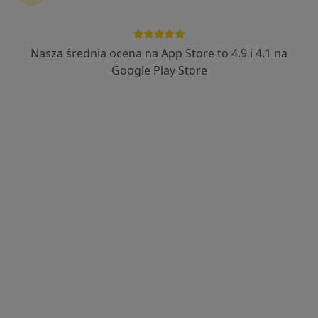
4 opinie
Kraszewskiego 17, Poznań
•
Mapa
OPTÉA FACE LAB
Nasza średnia ocena na App Store to 4.9 i 4.1 na
Badanie wzroku + dobór okularów
1 zł
Google Play Store
Specjalista nie oferuje umawiania online pod tym adresem.
Poproś o wizytę
mgr Justyna Zyntek-Ruda
·
Więcej
Optometrysta
1 opinia