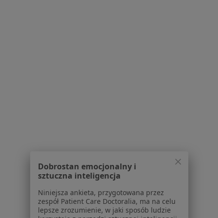
Poznań
Optometria
19 opinii
Bukowska 156, Poznań
•
Mapa
Wizyta kontrolna dzieci po badaniu wzroku
Pokaż więcej usług
mgr Krzysztof Hinz
mgr Natalia
optometrysta
Jaśkowiak
optometrysta
Brak dostępnych specjalistów z wolnymi terminami w tym centrum medycznym.
Dobrostan emocjonalny i
Pokaż profil
sztuczna inteligencja
Niniejsza ankieta, przygotowana przez
zespół Patient Care Doctoralia, ma na celu
lepsze zrozumienie, w jaki sposób ludzie