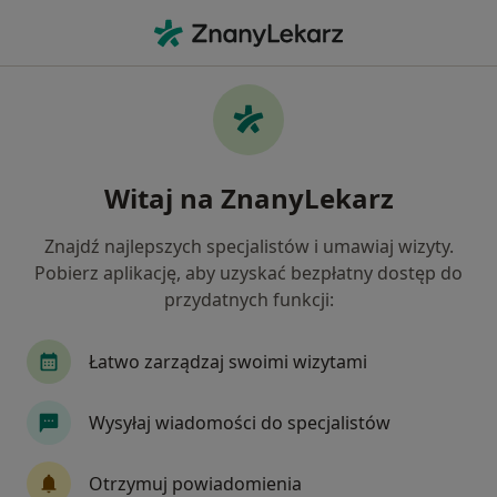
Me
Optometrysta • Jeżyce, Poznań, wielkopolskie
Filtry
Mapa
Optometryści Poznań Jeżyce
Witaj na ZnanyLekarz
Jak działają wyniki wyszukiwania
Znajdź najlepszych specjalistów i umawiaj wizyty.
Pobierz aplikację, aby uzyskać bezpłatny dostęp do
przydatnych funkcji:
Łatwo zarządzaj swoimi wizytami
Wysyłaj wiadomości do specjalistów
mgr Marlena Kołakowska
·
Więcej
Optometrysta
Otrzymuj powiadomienia