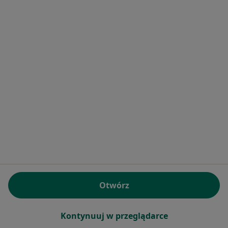
Edyta Wojtczak-Bartosik
Optometrysta
Jana Henryka Dąbrowskiego 271, Poznań
•
Mapa
Klinika MEDA Sp. z o.o.
Konsultacja optometryczna
Brak ceny
Specjalista nie oferuje umawiania online pod tym adresem.
Poproś o wizytę
Otwórz
Kontynuuj w przeglądarce