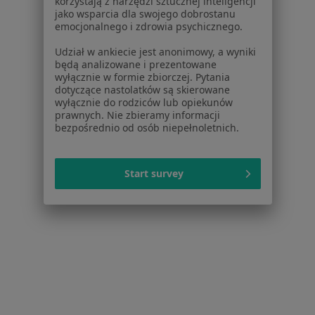
korzystają z narzędzi sztucznej inteligencji
jako wsparcia dla swojego dobrostanu
emocjonalnego i zdrowia psychicznego.
Udział w ankiecie jest anonimowy, a wyniki
będą analizowane i prezentowane
wyłącznie w formie zbiorczej. Pytania
mgr Natasza Ignaszak
dotyczące nastolatków są skierowane
wyłącznie do rodziców lub opiekunów
·
Więcej
Optometrysta
prawnych. Nie zbieramy informacji
16 opinii
bezpośrednio od osób niepełnoletnich.
Dąbrowskiego 353, Poznań
•
Mapa
Eye-point, Gabinet Soczewek Kontaktowych
Start survey
Konsultacja optometryczna
Brak ceny
Specjalista nie oferuje umawiania online pod tym adresem.
Poproś o wizytę