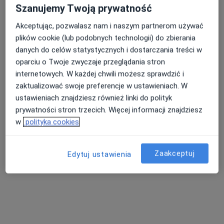
Szanujemy Twoją prywatność
·
Więcej
Optometria, Okulistyka, Okulistyka dziecięca
64 opinie
Akceptując, pozwalasz nam i naszym partnerom używać
plików cookie (lub podobnych technologii) do zbierania
Kraszewskiego 17, Poznań
•
Mapa
danych do celów statystycznych i dostarczania treści w
Badanie wzroku + dobór okularów
1 zł
oparciu o Twoje zwyczaje przeglądania stron
Pokaż więcej usług
internetowych. W każdej chwili możesz sprawdzić i
Brak dostępnych specjalistów z wolnymi terminami w tym centrum medycznym.
zaktualizować swoje preferencje w ustawieniach. W
ustawieniach znajdziesz również linki do polityk
Pokaż profil
prywatności stron trzecich. Więcej informacji znajdziesz
w
polityka cookies
Zaakceptuj
Edytuj ustawienia
mgr Wiktoria Kiryk