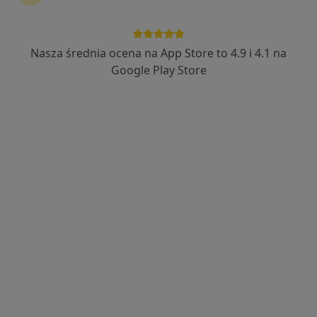
424 opinie
Poznańska 42, Mosina
•
Mapa
Salon Optyczny Strefa Dobrego Widzenia
Nasza średnia ocena na App Store to 4.9 i 4.1 na
Konsultacja optometryczna
od 150 zł
Google Play Store
Specjalista nie oferuje umawiania online pod tym adresem.
Poproś o wizytę
mgr Karolina Sroka
·
Więcej
Optometrysta
80 opinii