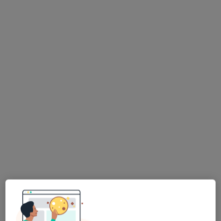
Poznańska 42, Mosina
•
Mapa
Salon Optyczny Strefa Dobrego Widzenia
Badania diagnostyczne
od 200 zł
Specjalista nie oferuje umawiania online pod tym adresem.
Poproś o wizytę
Salon Optyczny Strefa Dobrego Widzenia
·
Więcej
Optometria, Refrakcja, Terapia