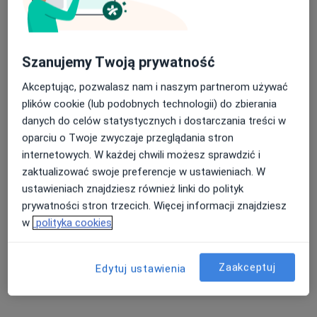
244 opinie
Poznańska 42, Mosina
•
Mapa
Konsultacja optometryczna
od 150 zł
Szanujemy Twoją prywatność
Akceptując, pozwalasz nam i naszym partnerom używać
plików cookie (lub podobnych technologii) do zbierania
mgr Arkadiusz
mgr Karolina Sroka
danych do celów statystycznych i dostarczania treści w
Woźniak
optometrysta
oparciu o Twoje zwyczaje przeglądania stron
optometrysta
internetowych. W każdej chwili możesz sprawdzić i
Brak dostępnych specjalistów z wolnymi terminami w tym centrum medycznym.
zaktualizować swoje preferencje w ustawieniach. W
ustawieniach znajdziesz również linki do polityk
Pokaż profil
prywatności stron trzecich. Więcej informacji znajdziesz
w
polityka cookies
Dostępni specjaliści
Zaakceptuj
Edytuj ustawienia
Specjaliści znajdują się poza Mosina, wielkopolskie,
w obszarach bliskich Twojemu wyszukiwaniu.