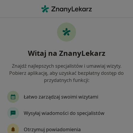
Me
Optometrysta • Mosina, wielkopolskie
Filtry
Mapa
Polecani optometryści w Mosinie
Witaj na ZnanyLekarz
Jak działają wyniki wyszukiwania
Znajdź najlepszych specjalistów i umawiaj wizyty.
Pobierz aplikację, aby uzyskać bezpłatny dostęp do
przydatnych funkcji:
Łatwo zarządzaj swoimi wizytami
Wysyłaj wiadomości do specjalistów
mgr Arkadiusz Woźniak
·
Więcej
Optometrysta
Otrzymuj powiadomienia