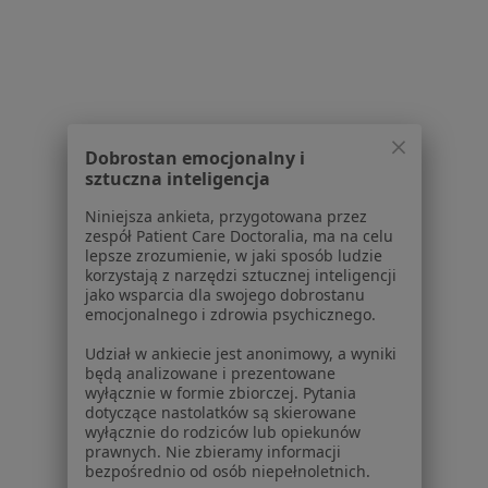
Zaburzenia widzenia Mosina
Strona Główna
Optometrysta
Mosina
Zmień miasto
Dobrostan emocjonalny i
sztuczna inteligencja
Niniejsza ankieta, przygotowana przez
zespół Patient Care Doctoralia, ma na celu
lepsze zrozumienie, w jaki sposób ludzie
korzystają z narzędzi sztucznej inteligencji
Serwis
jako wsparcia dla swojego dobrostanu
emocjonalnego i zdrowia psychicznego.
Regulamin
Polityka prywatności pacjentów
Udział w ankiecie jest anonimowy, a wyniki
Polityka prywatności profesjonalistów
będą analizowane i prezentowane
wyłącznie w formie zbiorczej. Pytania
Polityka prywatności dla profesjonalistów, których
dotyczące nastolatków są skierowane
dane pozyskaliśmy samodzielnie
wyłącznie do rodziców lub opiekunów
Polityka cookies
prawnych. Nie zbieramy informacji
bezpośrednio od osób niepełnoletnich.
Jak działają wyniki wyszukiwania