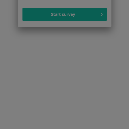
Dostępność
O nas
Start survey
Praca
Rekrutujemy!
Partnerzy
Centrum prasowe
Kontakt
Dla pacjentów
Lekarze
Placówki medyczne
Pytania i odpowiedzi
Usługi i zabiegi
Choroby
Pomoc
Aplikacje mobilne
Blog dla pacjentów
Dla profesjonalistów