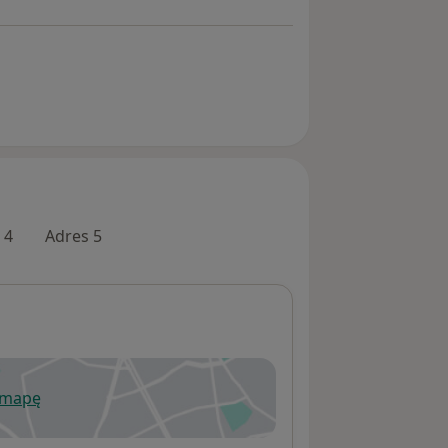
 4
Adres 5
 mapę
wiera się w nowej karcie