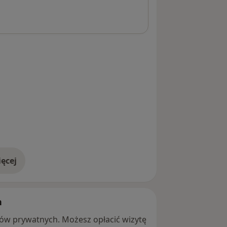
ęcej
adresie
h
ntów prywatnych. Możesz opłacić wizytę