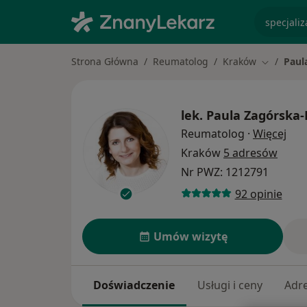
specjaliz
Strona Główna
Reumatolog
Kraków
Paul
Zmień mi
lek.
Paula Zagórska-
O sp
Reumatolog
·
Więcej
Kraków
5 adresów
Nr PWZ: 1212791
92 opinie
Umów wizytę
Doświadczenie
Usługi i ceny
Adr