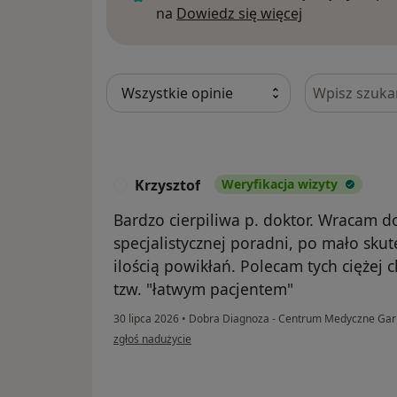
Dowiedz się w
na
Dowiedz się więcej
Szukaj w opi
Krzysztof
Weryfikacja wizyty
K
Bardzo cierpiliwa p. doktor. Wracam do
specjalistycznej poradni, po mało skut
ilością powikłań. Polecam tych ciężej 
tzw. "łatwym pacjentem"
30 lipca 2026
•
Dobra Diagnoza - Centrum Medyczne Ga
w opinii użytkownika Krzysztof
zgłoś nadużycie