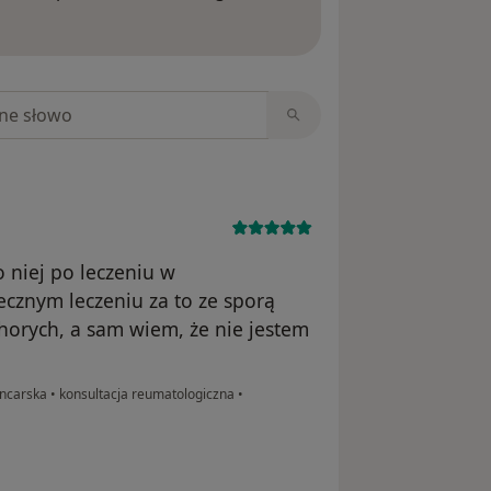
ięcej o opiniach
niach
 niej po leczeniu w
ecznym leczeniu za to ze sporą
chorych, a sam wiem, że nie jestem
rncarska
•
konsultacja reumatologiczna
•