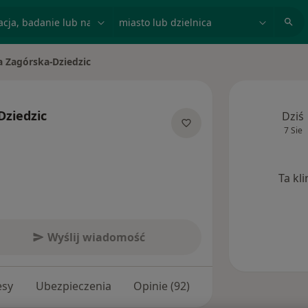
acja, badanie lub nazwisko
miasto lub dzielnica
a Zagórska-Dziedzic
asto
Dziedzic
Dziś
7 Sie
ecjalizacjach
Ta kl
Wyślij wiadomość
esy
Ubezpieczenia
Opinie (92)