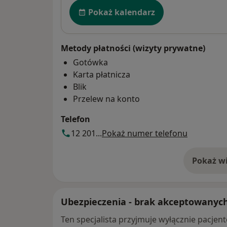
Dostępność
Pokaż kalendarz
Metody płatności (wizyty prywatne)
Gotówka
Karta płatnicza
Blik
Przelew na konto
Telefon
12 201...
Pokaż numer telefonu
Pokaż wi
o 
Ubezpieczenia - brak akceptowanyc
Ten specjalista przyjmuje wyłącznie pacje