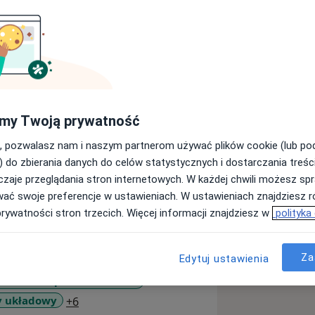
reumatolog, specjalista chorób
my Twoją prywatność
le lekarskim CMUJ w 2001 roku.
zamknięciu w Oddziale Kardiologii
, pozwalasz nam i naszym partnerom używać plików cookie (lub p
) do zbierania danych do celów statystycznych i dostarczania treśc
ąc w Oddziale Reumatologii MCRIiR ul.
zaje przeglądania stron internetowych. W każdej chwili możesz spr
wać swoje preferencje w ustawieniach. W ustawieniach znajdziesz ró
ZOZ Sentimed w Krakowie.
prywatności stron trzecich. Więcej informacji znajdziesz w
polityka
Moją pasją jest leczenie pacjentów z
Za
Edytuj ustawienia
nferencjach naukowych i spotkaniach
oidalne zapalenie stawów
a11y_sr_more_diseases
y układowy
+6