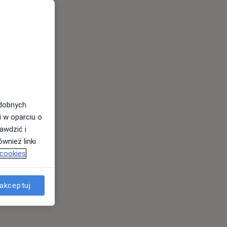
odobnych
i w oparciu o
awdzić i
wnież linki
 cookies
akceptuj