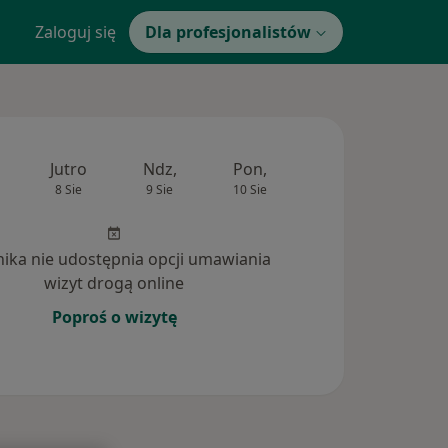
Zaloguj się
Dla profesjonalistów
Jutro
Ndz,
Pon,
Wt,
Śr,
8 Sie
9 Sie
10 Sie
11 Sie
12 Si
inika nie udostępnia opcji umawiania
wizyt drogą online
Poproś o wizytę