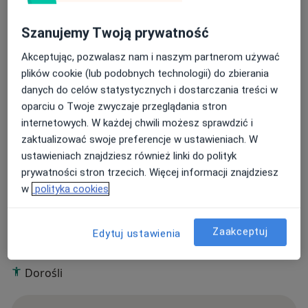
Pracuje również jako wychowawca w placówce
Szanujemy Twoją prywatność
opiekuńczo‑wychowawczej, co pozwala mi rozwijać
umiejętności komunikacyjne i pracy z dziećmi,
Akceptując, pozwalasz nam i naszym partnerom używać
młodzieżą oraz ich rodzinami. Swoją pracę regularnie
plików cookie (lub podobnych technologii) do zbierania
poddaję superwizji i systematycznie uzupełniam
danych do celów statystycznych i dostarczania treści w
wiedzę poprzez szkolenia, aby zapewniać wsparcie
oparciu o Twoje zwyczaje przeglądania stron
zgodne z aktualnymi standardami praktyki. Chętnie
internetowych. W każdej chwili możesz sprawdzić i
pomogę w sytuacjach kryzysowych, przy zaburzeniach
zaktualizować swoje preferencje w ustawieniach. W
O mnie
więcej
nastroju, trudnych relacjach oraz wyzwaniach
ustawieniach znajdziesz również linki do polityk
rozwojowych u młodzieży.
prywatności stron trzecich. Więcej informacji znajdziesz
Zakres porad
w
polityka cookies
Psychologia kliniczna
Poradnictwo psychologiczne
Psychologia kryzysu
Zaakceptuj
Edytuj ustawienia
Pacjenci których przyjmuję
Dorośli