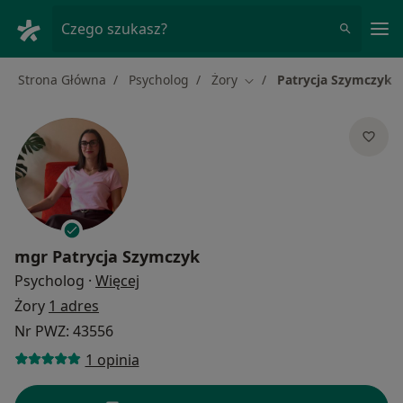
Me
Czego szukasz?
Strona Główna
Psycholog
Żory
Patrycja Szymczyk
Zmień miasto
mgr
Patrycja Szymczyk
O specjalizacjach
Psycholog
·
Więcej
Żory
1 adres
Nr PWZ: 43556
1 opinia