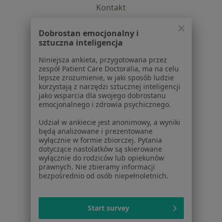
Kontakt
Dla pacjentów
Dobrostan emocjonalny i
sztuczna inteligencja
Lekarze
Placówki medyczne
Niniejsza ankieta, przygotowana przez
Pytania i odpowiedzi
zespół Patient Care Doctoralia, ma na celu
lepsze zrozumienie, w jaki sposób ludzie
Usługi i zabiegi
korzystają z narzędzi sztucznej inteligencji
Choroby
jako wsparcia dla swojego dobrostanu
Pomoc
emocjonalnego i zdrowia psychicznego.
Aplikacje mobilne
Udział w ankiecie jest anonimowy, a wyniki
Blog dla pacjentów
będą analizowane i prezentowane
wyłącznie w formie zbiorczej. Pytania
Dla profesjonalistów
dotyczące nastolatków są skierowane
wyłącznie do rodziców lub opiekunów
Cennik
prawnych. Nie zbieramy informacji
bezpośrednio od osób niepełnoletnich.
Dla lekarzy
Dla placówek medycznych
Noa Notes
nowość
Start survey
Baza wiedzy