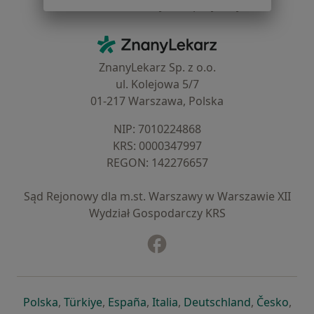
Centrum Pomocy dla Specjalisty
Kontakt
ZnanyLekarz - Strona główna
ZnanyLekarz Sp. z o.o.
ul. Kolejowa 5/7
01-217 Warszawa, Polska
NIP: ⁠7010224868
KRS: ⁠0000347997
REGON: ⁠142276657
Sąd Rejonowy dla m.st. Warszawy w Warszawie XII
Wydział Gospodarczy KRS
Facebook
otwiera się w nowej karcie
otwiera się w nowej karcie
otwiera się w nowej karcie
otwiera się w nowej karcie
otwiera się w nowej karci
otwiera się
otwi
Polska
,
Türkiye
,
España
,
Italia
,
Deutschland
,
Česko
,