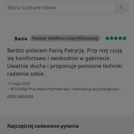
Szukaj w opiniach
Basia
Numer telefonu zweryfikowany
B
Bardzo polecam Panią Patrycję. Przy niej czuję
się komfortowo i swobodnie w gabinecie.
Uważnie słucha i proponuje pomocne techniki
radzenia sobie.
13 maja 2026
•
REFLEKSJA Pracownia Psychoterapii
•
Konsultacja psychologiczna
•
w opinii użytkownika Basia
zgłoś nadużycie
Najczęściej zadawane pytania