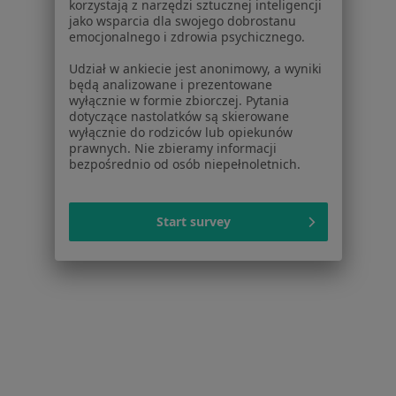
korzystają z narzędzi sztucznej inteligencji
jako wsparcia dla swojego dobrostanu
ZnanyLekarz Sp. z o.o.
emocjonalnego i zdrowia psychicznego.
ul. Kolejowa 5/7
01-217 Warszawa, Polska
Udział w ankiecie jest anonimowy, a wyniki
będą analizowane i prezentowane
wyłącznie w formie zbiorczej. Pytania
NIP: ⁠7010224868
dotyczące nastolatków są skierowane
KRS: ⁠0000347997
wyłącznie do rodziców lub opiekunów
REGON: ⁠142276657
prawnych. Nie zbieramy informacji
bezpośrednio od osób niepełnoletnich.
Sąd Rejonowy dla m.st. Warszawy w Warszawie XII
Wydział Gospodarczy KRS
Start survey
Facebook
otwiera się w nowej karcie
otwiera się w nowej karcie
otwiera się w nowej karcie
otwiera się w nowej karcie
otwiera się w nowej karci
otwiera się
otwi
Polska
,
Türkiye
,
España
,
Italia
,
Deutschland
,
Česko
,
otwiera się w nowej karcie
otwiera się w nowej karcie
otwiera się w nowej karcie
otwiera się w nowej kar
otwiera się 
otwier
Portugal
,
México
,
Chile
,
Brasil
,
Argentina
,
Perú
,
otwiera się w nowej karc
Colombia