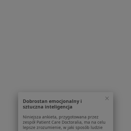
Lekarze
Placówki medyczne
Pytania i odpowiedzi
Usługi i zabiegi
Choroby
Pomoc
Aplikacje mobilne
Blog dla pacjentów
Dla profesjonalistów
Cennik
Dla lekarzy
Dla placówek medycznych
Noa Notes
nowość
Dobrostan emocjonalny i
Baza wiedzy
sztuczna inteligencja
Centrum Pomocy dla Specjalisty
Niniejsza ankieta, przygotowana przez
zespół Patient Care Doctoralia, ma na celu
Kontakt
lepsze zrozumienie, w jaki sposób ludzie
ZnanyLekarz - Strona główna