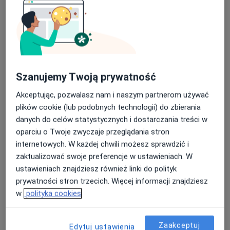
lek. Mateusz Jankowski
·
Więcej
Ortopeda
39 opinii
Nasza średnia ocena na App Store to 4.9 i 4.1 na
Koralowa 96/1, Bezrzecze
•
Mapa
Google Play Store
Koral Medica
Akceptuje TU Zdrowie
Szanujemy Twoją prywatność
Konsultacja ortopedyczna
300 zł
Akceptując, pozwalasz nam i naszym partnerom używać
Specjalista nie oferuje umawiania online pod tym adresem.
plików cookie (lub podobnych technologii) do zbierania
danych do celów statystycznych i dostarczania treści w
Poproś o wizytę
oparciu o Twoje zwyczaje przeglądania stron
internetowych. W każdej chwili możesz sprawdzić i
zaktualizować swoje preferencje w ustawieniach. W
ustawieniach znajdziesz również linki do polityk
prywatności stron trzecich. Więcej informacji znajdziesz
w
polityka cookies
Zaakceptuj
Edytuj ustawienia