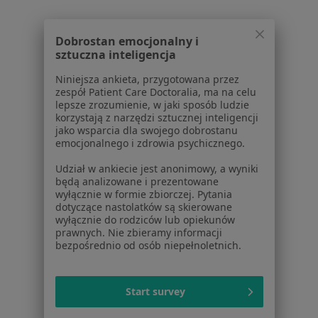
Cennik
Dla lekarzy
Dla placówek medycznych
Dobrostan emocjonalny i
sztuczna inteligencja
Noa Notes
nowość
Baza wiedzy
Niniejsza ankieta, przygotowana przez
Centrum Pomocy dla Specjalisty
zespół Patient Care Doctoralia, ma na celu
lepsze zrozumienie, w jaki sposób ludzie
Kontakt
korzystają z narzędzi sztucznej inteligencji
ZnanyLekarz - Strona główna
jako wsparcia dla swojego dobrostanu
emocjonalnego i zdrowia psychicznego.
ZnanyLekarz Sp. z o.o.
Udział w ankiecie jest anonimowy, a wyniki
ul. Kolejowa 5/7
będą analizowane i prezentowane
01-217 Warszawa, Polska
wyłącznie w formie zbiorczej. Pytania
dotyczące nastolatków są skierowane
NIP: ⁠7010224868
wyłącznie do rodziców lub opiekunów
prawnych. Nie zbieramy informacji
KRS: ⁠0000347997
bezpośrednio od osób niepełnoletnich.
REGON: ⁠142276657
Sąd Rejonowy dla m.st. Warszawy w Warszawie XII
Start survey
Wydział Gospodarczy KRS