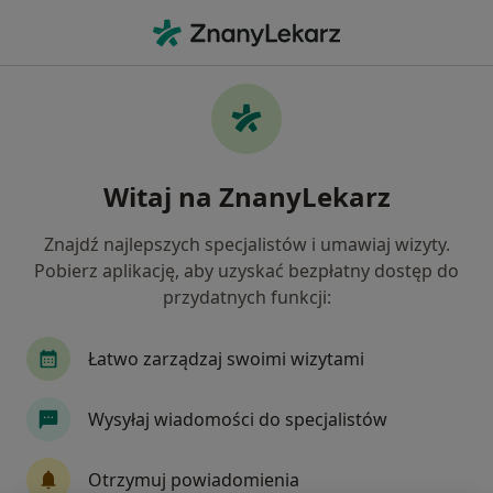
Me
Ortopeda • Szczecin, zachodniopomorskie
Filtry
Ubezpieczenie:
Świat Zdrowia
20 polecanych ortopedów w Szczecinie z
Witaj na ZnanyLekarz
Świat Zdrowia
Jak działają wyniki wyszukiwania
Znajdź najlepszych specjalistów i umawiaj wizyty.
Pobierz aplikację, aby uzyskać bezpłatny dostęp do
przydatnych funkcji:
Łatwo zarządzaj swoimi wizytami
Wysyłaj wiadomości do specjalistów
Bezpieczne płatności
Otrzymuj powiadomienia