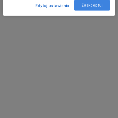
Zaakceptuj
Edytuj ustawienia
Bezpieczne płatności
Koral Medica
·
Więcej
Ortopedia, Fizjoterapia, Kardiologia
62 opinie
Koralowa 96/1, Bezrzecze
•
Mapa
Konsultacja ortopedyczna
300 zł
lek. Mateusz
lek. Tomasz Bąk
Jankowski
ortopeda
ortopeda
Brak dostępnych specjalistów z wolnymi terminami w tym centrum medycznym.
Pokaż profil