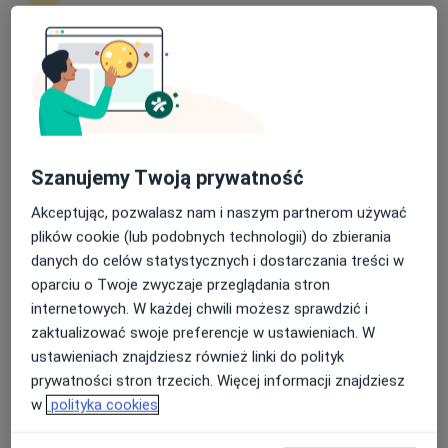
lek. Mateusz Jankowski
·
Więcej
Ortopeda
39 opinii
Nasza średnia ocena na App Store to 4.9 i 4.1 na
Koralowa 96/1, Bezrzecze
•
Mapa
Google Play Store
Koral Medica
Akceptuje Świat Zdrowia
Konsultacja ortopedyczna
300 zł
Szanujemy Twoją prywatność
Specjalista nie oferuje umawiania online pod tym adresem.
Akceptując, pozwalasz nam i naszym partnerom używać
plików cookie (lub podobnych technologii) do zbierania
Poproś o wizytę
danych do celów statystycznych i dostarczania treści w
oparciu o Twoje zwyczaje przeglądania stron
internetowych. W każdej chwili możesz sprawdzić i
zaktualizować swoje preferencje w ustawieniach. W
ustawieniach znajdziesz również linki do polityk
prywatności stron trzecich. Więcej informacji znajdziesz
w
polityka cookies