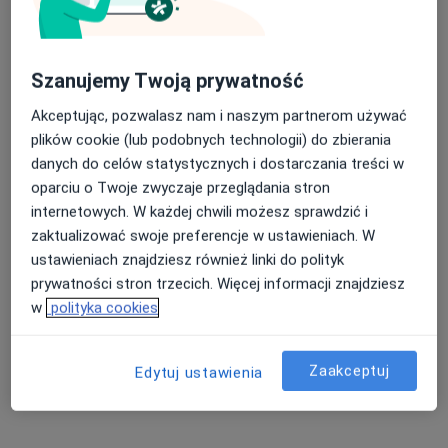
Wady zgryzu Warszawa
Braki zębowe Warszawa
Nasza średnia ocena na App Store to 4.9 i 4.1 na
Ból zęba Warszawa
Szanujemy Twoją prywatność
Google Play Store
Próchnica Warszawa
Akceptując, pozwalasz nam i naszym partnerom używać
plików cookie (lub podobnych technologii) do zbierania
Diastema Warszawa
danych do celów statystycznych i dostarczania treści w
Więcej (15)
oparciu o Twoje zwyczaje przeglądania stron
Więcej w kategorii: Najczęście leczone chorob
internetowych. W każdej chwili możesz sprawdzić i
zaktualizować swoje preferencje w ustawieniach. W
ustawieniach znajdziesz również linki do polityk
Strona Główna
Ortodonta
Warszawa
Generali
Zmień miasto
Zmień
prywatności stron trzecich. Więcej informacji znajdziesz
w
polityka cookies
Zaakceptuj
Edytuj ustawienia