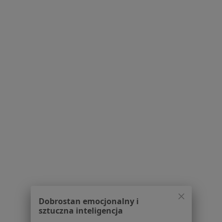
Lekarze
Placówki medyczne
Pytania i odpowiedzi
Usługi i zabiegi
Choroby
Pomoc
Aplikacje mobilne
Blog dla pacjentów
Dla profesjonalistów
Cennik
Dla lekarzy
Dla placówek medycznych
Noa Notes
nowość
Baza wiedzy
Centrum Pomocy dla Specjalisty
Dobrostan emocjonalny i
Kontakt
sztuczna inteligencja
ZnanyLekarz - Strona główna