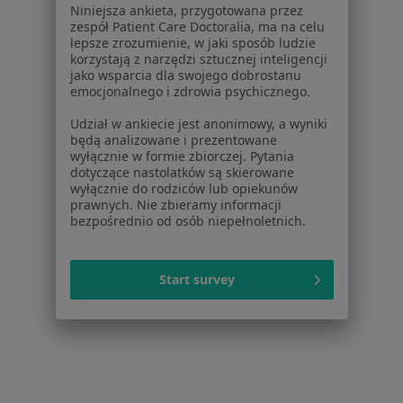
Niniejsza ankieta, przygotowana przez
ZnanyLekarz Sp. z o.o.
zespół Patient Care Doctoralia, ma na celu
ul. Kolejowa 5/7
lepsze zrozumienie, w jaki sposób ludzie
korzystają z narzędzi sztucznej inteligencji
01-217 Warszawa, Polska
jako wsparcia dla swojego dobrostanu
emocjonalnego i zdrowia psychicznego.
NIP: ⁠7010224868
KRS: ⁠0000347997
Udział w ankiecie jest anonimowy, a wyniki
REGON: ⁠142276657
będą analizowane i prezentowane
wyłącznie w formie zbiorczej. Pytania
dotyczące nastolatków są skierowane
Sąd Rejonowy dla m.st. Warszawy w Warszawie XII
wyłącznie do rodziców lub opiekunów
Wydział Gospodarczy KRS
prawnych. Nie zbieramy informacji
bezpośrednio od osób niepełnoletnich.
Facebook
otwiera się w nowej karcie
Start survey
otwiera się w nowej karcie
otwiera się w nowej karcie
otwiera się w nowej karcie
otwiera się w nowej karci
otwiera się
otwi
Polska
,
Türkiye
,
España
,
Italia
,
Deutschland
,
Česko
,
otwiera się w nowej karcie
otwiera się w nowej karcie
otwiera się w nowej karcie
otwiera się w nowej kar
otwiera się 
otwier
Portugal
,
México
,
Chile
,
Brasil
,
Argentina
,
Perú
,
otwiera się w nowej karc
Colombia
Płatności kartą